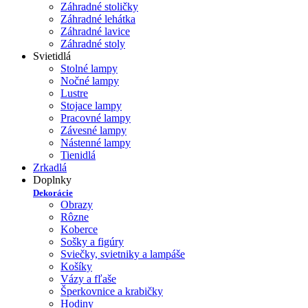
Záhradné stoličky
Záhradné lehátka
Záhradné lavice
Záhradné stoly
Svietidlá
Stolné lampy
Nočné lampy
Lustre
Stojace lampy
Pracovné lampy
Závesné lampy
Nástenné lampy
Tienidlá
Zrkadlá
Doplnky
Dekorácie
Obrazy
Rôzne
Koberce
Sošky a figúry
Sviečky, svietniky a lampáše
Košíky
Vázy a fľaše
Šperkovnice a krabičky
Hodiny