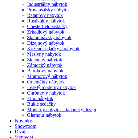
Industriálny nábytok
Provensálsky nábytok
Ratanový nábytok
Rustikálny nábytok
Chesterfield sedačky
Zrkadlový nábytok
Škandinávsky nábytok
Dizajnový nábytok
Kožené sedačky a nábytok
Masívny nábytok
Sklenený nábytok
Zámocký nábytok
Barokový nábytok
Mramorový nábytok
Orientálny nábytok
Lesklý moderný nábytok
Chrómový nábytok
Etno nábytok
Buklé sedačky
Moderný nábytok - taliansky dizajn
Glamour nábytok
Novinky
Showroom
Dizajn
Výpredaj