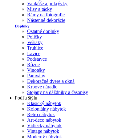
Vankúše a prikrývky
Misy a tácky
Rámy na fotografie
Nástenné dekorácie
Doplnky
Ostatné doplnky
Poličky
Vešiaky
Truhlice
Lavice
Podstavce
Rôzne
Vinotéky
Paravány
Dekoračné dvere a okná
Krbové náradie
Stojany na dáždniky a časopisy
Podľa štýlu
Klasický nábytok
Koloniálny nábytok
Retro nábytok
Art-deco nábytok
Vidiecky nábytok
Vintage nábytok
Moderný nábytok