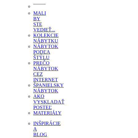
MALI
BY
STE
VEDIEŤ...
KOLEKCIE
NÁBYTKU
NÁBYTOK
PODĽA
ŠTÝLU
PREČO
NÁBYTOK
CEZ
INTERNET
ŠPANIELSKY
NÁBYTOK
AKO
VYSKLADAŤ
POSTEĽ
MATERIÁLY
INŠPIRÁCIE
A
BLOG