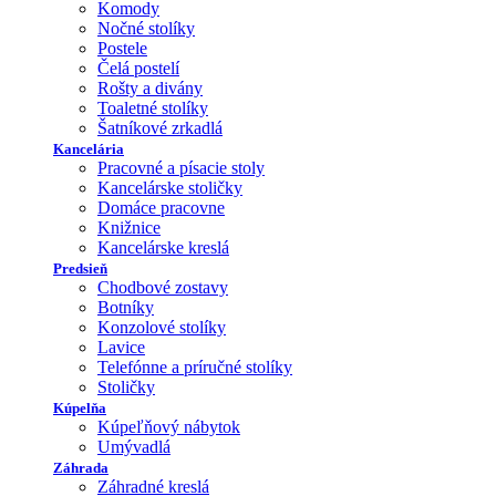
Komody
Nočné stolíky
Postele
Čelá postelí
Rošty a divány
Toaletné stolíky
Šatníkové zrkadlá
Kancelária
Pracovné a písacie stoly
Kancelárske stoličky
Domáce pracovne
Knižnice
Kancelárske kreslá
Predsieň
Chodbové zostavy
Botníky
Konzolové stolíky
Lavice
Telefónne a príručné stolíky
Stoličky
Kúpelňa
Kúpeľňový nábytok
Umývadlá
Záhrada
Záhradné kreslá