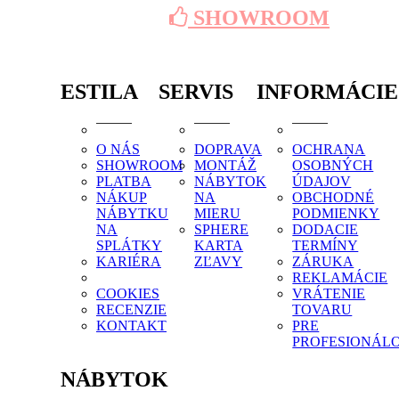
SHOWROOM
ESTILA
SERVIS
INFORMÁCIE
O NÁS
DOPRAVA
OCHRANA
SHOWROOM
MONTÁŽ
OSOBNÝCH
PLATBA
NÁBYTOK
ÚDAJOV
NÁKUP
NA
OBCHODNÉ
NÁBYTKU
MIERU
PODMIENKY
NA
SPHERE
DODACIE
SPLÁTKY
KARTA
TERMÍNY
KARIÉRA
ZĽAVY
ZÁRUKA
REKLAMÁCIE
COOKIES
VRÁTENIE
RECENZIE
TOVARU
KONTAKT
PRE
PROFESIONÁL
NÁBYTOK