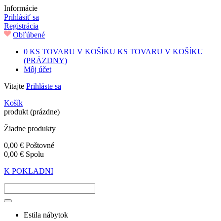
Informácie
Prihlásiť sa
Registrácia
Obľúbené
0
KS TOVARU V KOŠÍKU
KS TOVARU V KOŠÍKU
(PRÁZDNY)
Môj účet
Vitajte
Prihláste sa
Košík
produkt
(prázdne)
Žiadne produkty
0,00 €
Poštovné
0,00 €
Spolu
K POKLADNI
Estila nábytok