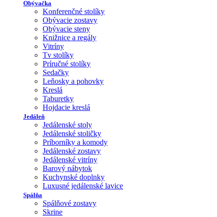
Obývačka
Konferenčné stolíky
Obývacie zostavy
Obývacie steny
Knižnice a regály
Vitríny
Tv stolíky
Príručné stolíky
Sedačky
Leňosky a pohovky
Kreslá
Taburetky
Hojdacie kreslá
Jedáleň
Jedálenské stoly
Jedálenské stoličky
Príborníky a komody
Jedálenské zostavy
Jedálenské vitríny
Barový nábytok
Kuchynské doplnky
Luxusné jedálenské lavice
Spálňa
Spálňové zostavy
Skrine