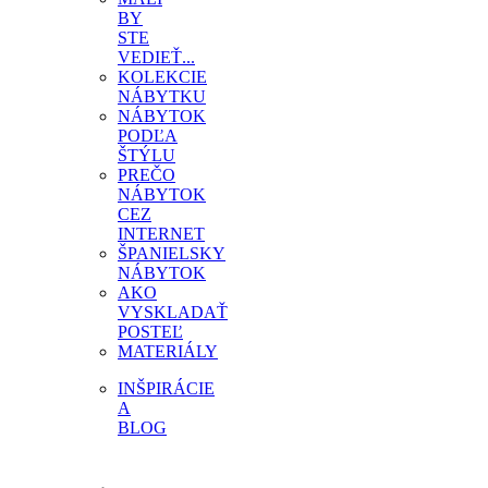
BY
STE
VEDIEŤ...
KOLEKCIE
NÁBYTKU
NÁBYTOK
PODĽA
ŠTÝLU
PREČO
NÁBYTOK
CEZ
INTERNET
ŠPANIELSKY
NÁBYTOK
AKO
VYSKLADAŤ
POSTEĽ
MATERIÁLY
INŠPIRÁCIE
A
BLOG