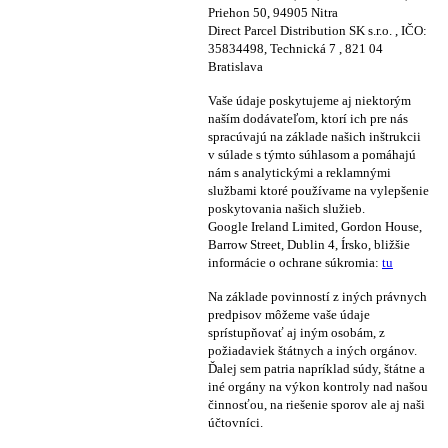
Priehon 50, 94905 Nitra
Direct Parcel Distribution SK s.r.o. , IČO:
35834498, Technická 7 , 821 04
Bratislava
Vaše údaje poskytujeme aj niektorým
naším dodávateľom, ktorí ich pre nás
spracúvajú na základe našich inštrukcii
v súlade s týmto súhlasom a pomáhajú
nám s analytickými a reklamnými
službami ktoré používame na vylepšenie
poskytovania našich služieb.
Google Ireland Limited, Gordon House,
Barrow Street, Dublin 4, Írsko, bližšie
informácie o ochrane súkromia:
tu
Na základe povinností z iných právnych
predpisov môžeme vaše údaje
sprístupňovať aj iným osobám, z
požiadaviek štátnych a iných orgánov.
Ďalej sem patria napríklad súdy, štátne a
iné orgány na výkon kontroly nad našou
činnosťou, na riešenie sporov ale aj naši
účtovníci.