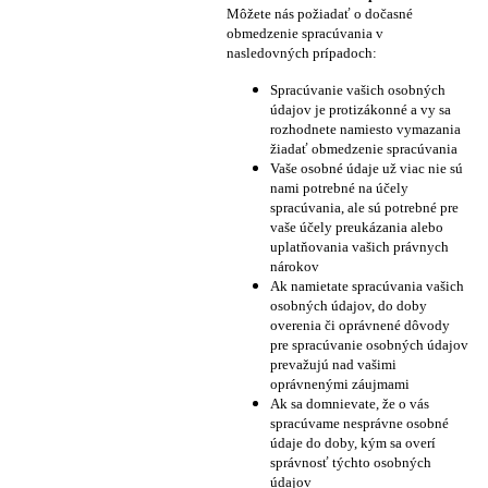
Môžete nás požiadať o dočasné
obmedzenie spracúvania v
nasledovných prípadoch:
Spracúvanie vašich osobných
údajov je protizákonné a vy sa
rozhodnete namiesto vymazania
žiadať obmedzenie spracúvania
Vaše osobné údaje už viac nie sú
nami potrebné na účely
spracúvania, ale sú potrebné pre
vaše účely preukázania alebo
uplatňovania vašich právnych
nárokov
Ak namietate spracúvania vašich
osobných údajov, do doby
overenia či oprávnené dôvody
pre spracúvanie osobných údajov
prevažujú nad vašimi
oprávnenými záujmami
Ak sa domnievate, že o vás
spracúvame nesprávne osobné
údaje do doby, kým sa overí
správnosť týchto osobných
údajov