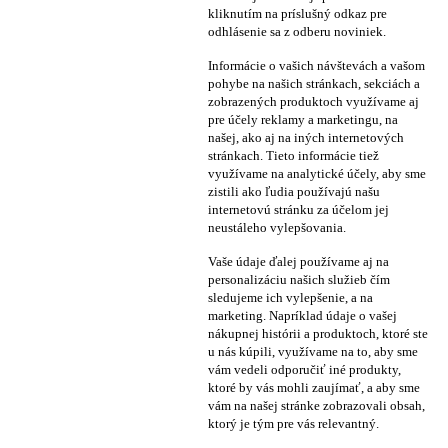
kliknutím na príslušný odkaz pre
odhlásenie sa z odberu noviniek.
Informácie o vašich návštevách a vašom
pohybe na našich stránkach, sekciách a
zobrazených produktoch využívame aj
pre účely reklamy a marketingu, na
našej, ako aj na iných internetových
stránkach. Tieto informácie tiež
využívame na analytické účely, aby sme
zistili ako ľudia používajú našu
internetovú stránku za účelom jej
neustáleho vylepšovania.
Vaše údaje ďalej používame aj na
personalizáciu našich služieb čím
sledujeme ich vylepšenie, a na
marketing. Napríklad údaje o vašej
nákupnej histórii a produktoch, ktoré ste
u nás kúpili, využívame na to, aby sme
vám vedeli odporučiť iné produkty,
ktoré by vás mohli zaujímať, a aby sme
vám na našej stránke zobrazovali obsah,
ktorý je tým pre vás relevantný.