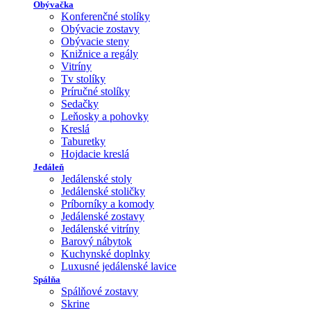
Obývačka
Konferenčné stolíky
Obývacie zostavy
Obývacie steny
Knižnice a regály
Vitríny
Tv stolíky
Príručné stolíky
Sedačky
Leňosky a pohovky
Kreslá
Taburetky
Hojdacie kreslá
Jedáleň
Jedálenské stoly
Jedálenské stoličky
Príborníky a komody
Jedálenské zostavy
Jedálenské vitríny
Barový nábytok
Kuchynské doplnky
Luxusné jedálenské lavice
Spálňa
Spálňové zostavy
Skrine