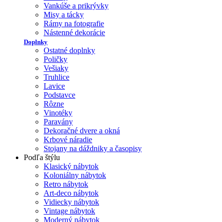
Vankúše a prikrývky
Misy a tácky
Rámy na fotografie
Nástenné dekorácie
Doplnky
Ostatné doplnky
Poličky
Vešiaky
Truhlice
Lavice
Podstavce
Rôzne
Vinotéky
Paravány
Dekoračné dvere a okná
Krbové náradie
Stojany na dáždniky a časopisy
Podľa štýlu
Klasický nábytok
Koloniálny nábytok
Retro nábytok
Art-deco nábytok
Vidiecky nábytok
Vintage nábytok
Moderný nábytok