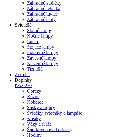
Záhradné stoličky
Záhradné lehátka
Záhradné lavice
Záhradné stoly
Svietidlá
Stolné lampy
Nočné lampy
Lustre
Stojace lampy
Pracovné lampy
Závesné lampy
Nástenné lampy
Tienidlá
Zrkadlá
Doplnky
Dekorácie
Obrazy
Rôzne
Koberce
Sošky a figúry
Sviečky, svietniky a lampáše
Košíky
Vázy a fľaše
Šperkovnice a krabičky
Hodiny