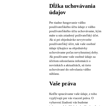
Dĺžka uchovávania
údajov
Pre riadne fungovanie vášho
používateľského účtu údaje z vášho
používateľského účtu uchovávame, kým
máte u nás zriadený požívateľský účet.
Ak si pri objednávke nevytvoríte
používateľský účet, tak vaše osobné
údaje týkajúce sa objednávky
uchovávame počas nevyhnutnej doby.
Ak používame vaše osobné údaje za
účelom odosielania informácii o
novinkách a aktualitách, sú tieto
uchovávané do odvolania vášho
súhlasu.
Vaše práva
Keďže spracúvame vaše údaje, z toho
vyplývajú pre vás viaceré práva. O
vybavení žiadosti vás budeme