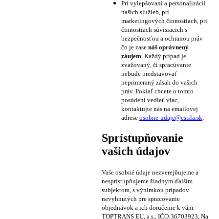
Pri vylepšovaní a personalizácii
našich služieb, pri
marketingových činnostiach, pri
činnostiach súvisiacich s
bezpečnosťou a ochranou práv
čo je zase
náš oprávnený
záujem
. Každý prípad je
zvažovaný, či spracúvanie
nebude predstavovať
neprimeraný zásah do vašich
práv. Pokiaľ chcete o tomto
posúdení vedieť viac,
kontaktujte nás na emailovej
adrese
osobne-udaje@estila.sk
.
Sprístupňovanie
vašich údajov
Vaše osobné údaje nezverejňujeme a
nesprístupňujeme žiadnym ďalším
subjektom, s výnimkou prípadov
nevyhnutých pre spracovanie
objednávok a ich doručenie k vám:
TOPTRANS EU, a.s., IČO:36703923, Na