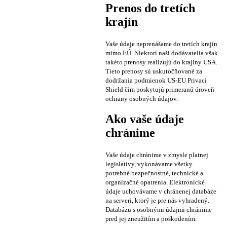
Prenos do tretích
krajín
Vaše údaje neprenášame do tretích krajín
mimo EÚ. Niektorí naši dodávatelia však
takéto prenosy realizujú do krajiny USA.
Tieto prenosy sú uskutočňované za
dodržania podmienok US-EU Privaci
Shield čím poskytujú primeranú úroveň
ochrany osobných údajov.
Ako vaše údaje
chránime
Vaše údaje chránime v zmysle platnej
legislatívy, vykonávame všetky
potrebné bezpečnostné, technické a
organizačné opatrenia. Elektronické
údaje uchovávame v chránenej databáze
na serveri, ktorý je pre nás vyhradený.
Databázu s osobnými údajmi chránime
pred jej zneužitím a poškodením.