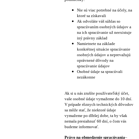
Nie sú viac potrebné na účely, na
ktoré sa získavali
Ak odvoláte váš súhlas so
spracúvaním osobných údajov a
na ich spracúvanie už neexistuje
iný právny základ
Namietnete na základe
konkrétnej situácie spracúvanie
osobných údajov a neprevažujú
oprávnené dôvody na
spracúvanie údajov
Osobné údaje sa spracúvali
nezákonne
Ak si u nás zrušíte používateľský účet,
vaše osobné údaje vymažeme do 10 dní.
V prípade rôznych technických dôvodov
sa môže stať, že niektoré údaje
vymažeme po dlhšej dobe, ta by však
nemala presiahnuť 60 dní, o čom vás
budeme informovať.
Právo na obmedzenie spracúvania
–