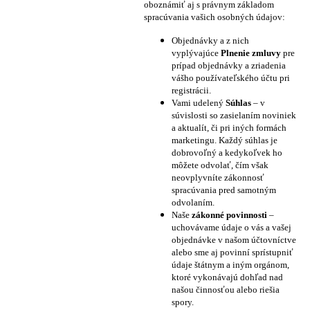
oboznámiť aj s právnym základom
spracúvania vašich osobných údajov:
Objednávky a z nich
vyplývajúce
Plnenie zmluvy
pre
prípad objednávky a zriadenia
vášho používateľského účtu pri
registrácii.
Vami udelený
Súhlas
– v
súvislosti so zasielaním noviniek
a aktualít, či pri iných formách
marketingu. Každý súhlas je
dobrovoľný a kedykoľvek ho
môžete odvolať, čím však
neovplyvníte zákonnosť
spracúvania pred samotným
odvolaním.
Naše
zákonné povinnosti
–
uchovávame údaje o vás a vašej
objednávke v našom účtovníctve
alebo sme aj povinní sprístupniť
údaje štátnym a iným orgánom,
ktoré vykonávajú dohľad nad
našou činnosťou alebo riešia
spory.