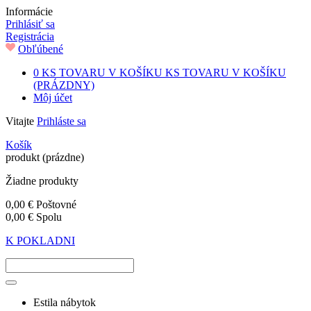
Informácie
Prihlásiť sa
Registrácia
Obľúbené
0
KS TOVARU V KOŠÍKU
KS TOVARU V KOŠÍKU
(PRÁZDNY)
Môj účet
Vitajte
Prihláste sa
Košík
produkt
(prázdne)
Žiadne produkty
0,00 €
Poštovné
0,00 €
Spolu
K POKLADNI
Estila nábytok