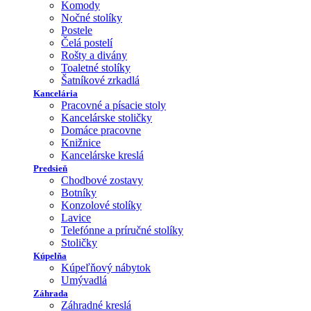
Komody
Nočné stolíky
Postele
Čelá postelí
Rošty a divány
Toaletné stolíky
Šatníkové zrkadlá
Kancelária
Pracovné a písacie stoly
Kancelárske stoličky
Domáce pracovne
Knižnice
Kancelárske kreslá
Predsieň
Chodbové zostavy
Botníky
Konzolové stolíky
Lavice
Telefónne a príručné stolíky
Stoličky
Kúpelňa
Kúpeľňový nábytok
Umývadlá
Záhrada
Záhradné kreslá