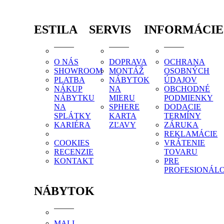
ESTILA
SERVIS
INFORMÁCIE
O NÁS
DOPRAVA
OCHRANA
SHOWROOM
MONTÁŽ
OSOBNÝCH
PLATBA
NÁBYTOK
ÚDAJOV
NÁKUP
NA
OBCHODNÉ
NÁBYTKU
MIERU
PODMIENKY
NA
SPHERE
DODACIE
SPLÁTKY
KARTA
TERMÍNY
KARIÉRA
ZĽAVY
ZÁRUKA
REKLAMÁCIE
COOKIES
VRÁTENIE
RECENZIE
TOVARU
KONTAKT
PRE
PROFESIONÁL
NÁBYTOK
MALI