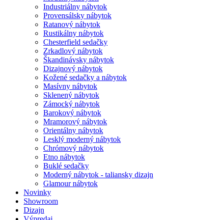
Industriálny nábytok
Provensálsky nábytok
Ratanový nábytok
Rustikálny nábytok
Chesterfield sedačky
Zrkadlový nábytok
Škandinávsky nábytok
Dizajnový nábytok
Kožené sedačky a nábytok
Masívny nábytok
Sklenený nábytok
Zámocký nábytok
Barokový nábytok
Mramorový nábytok
Orientálny nábytok
Lesklý moderný nábytok
Chrómový nábytok
Etno nábytok
Buklé sedačky
Moderný nábytok - taliansky dizajn
Glamour nábytok
Novinky
Showroom
Dizajn
Výpredaj