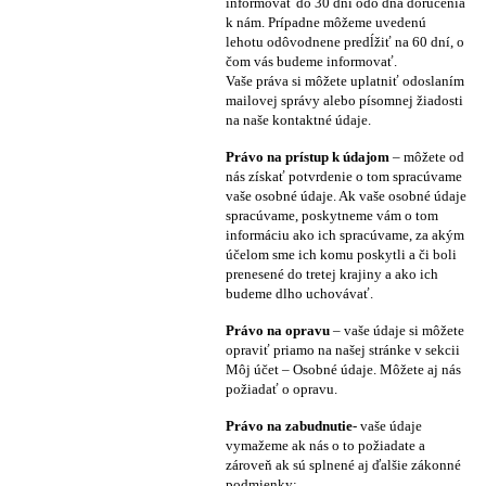
informovať do 30 dní odo dňa doručenia
k nám. Prípadne môžeme uvedenú
lehotu odôvodnene predĺžiť na 60 dní, o
čom vás budeme informovať.
Vaše práva si môžete uplatniť odoslaním
mailovej správy alebo písomnej žiadosti
na naše kontaktné údaje.
Právo na prístup k údajom
– môžete od
nás získať potvrdenie o tom spracúvame
vaše osobné údaje. Ak vaše osobné údaje
spracúvame, poskytneme vám o tom
informáciu ako ich spracúvame, za akým
účelom sme ich komu poskytli a či boli
prenesené do tretej krajiny a ako ich
budeme dlho uchovávať.
Právo na opravu
– vaše údaje si môžete
opraviť priamo na našej stránke v sekcii
Môj účet – Osobné údaje. Môžete aj nás
požiadať o opravu.
Právo na zabudnutie
- vaše údaje
vymažeme ak nás o to požiadate a
zároveň ak sú splnené aj ďalšie zákonné
podmienky: