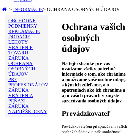
>
INFORMÁCIE
>
OCHRANA OSOBNÝCH ÚDAJOV
OBCHODNÉ
Ochrana vašich
PODMIENKY
REKLAMÁCIE
osobných
DODACIE
LEHOTY
údajov
VRÁTENIE
TOVARU
ZÁRUKA
Na tejto stránke pre vás
OCHRANA
uvádzame všetky potrebné
OSOBNÝCH
informácie o tom, ako chránime
ÚDAJOV
a používame vaše osobné údaje,
PRE
s kým ich zdieľame, a o
PROFESIONÁLOV
opatreniach ako ich chránime a
ZÁRUKA
aj o vašich právach v zmysle
VRÁTENIA
spracúvania osobných údajov.
PEŇAZÍ
ZÁRUKA
NAJNIŽŠEJ CENY
Prevádzkovateľ
Prevádzkovateľom pri spracúvaní vašich
osobných údajov je naša spoločnosť: