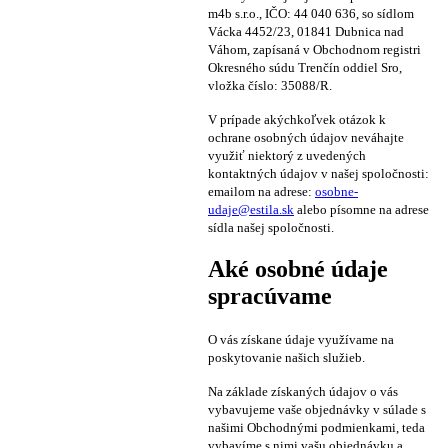
m4b s.r.o., IČO: 44 040 636, so sídlom
Vácka 4452/23, 01841 Dubnica nad
Váhom, zapísaná v Obchodnom registri
Okresného súdu Trenčín oddiel Sro,
vložka číslo: 35088/R.
V prípade akýchkoľvek otázok k
ochrane osobných údajov neváhajte
využiť niektorý z uvedených
kontaktných údajov v našej spoločnosti:
emailom na adrese:
osobne-
udaje@estila.sk
alebo písomne na adrese
sídla našej spoločnosti.
Aké osobné údaje
spracúvame
O vás získane údaje využívame na
poskytovanie našich služieb.
Na základe získaných údajov o vás
vybavujeme vaše objednávky v súlade s
našimi Obchodnými podmienkami, teda
vybavíme s nimi vašu objednávku a