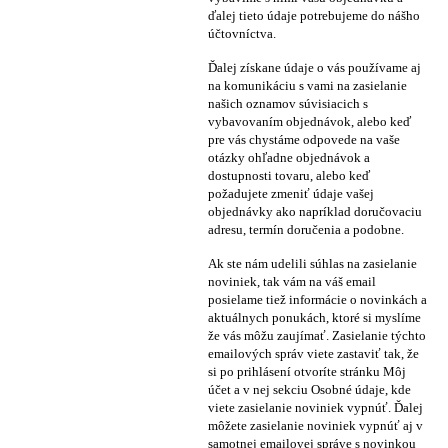
ďalej tieto údaje potrebujeme do nášho
účtovníctva.
Ďalej získane údaje o vás používame aj
na komunikáciu s vami na zasielanie
našich oznamov súvisiacich s
vybavovaním objednávok, alebo keď
pre vás chystáme odpovede na vaše
otázky ohľadne objednávok a
dostupnosti tovaru, alebo keď
požadujete zmeniť údaje vašej
objednávky ako napríklad doručovaciu
adresu, termín doručenia a podobne.
Ak ste nám udelili súhlas na zasielanie
noviniek, tak vám na váš email
posielame tiež informácie o novinkách a
aktuálnych ponukách, ktoré si myslíme
že vás môžu zaujímať. Zasielanie týchto
emailových správ viete zastaviť tak, že
si po prihlásení otvoríte stránku Môj
účet a v nej sekciu Osobné údaje, kde
viete zasielanie noviniek vypnúť. Ďalej
môžete zasielanie noviniek vypnúť aj v
samotnej emailovej správe s novinkou