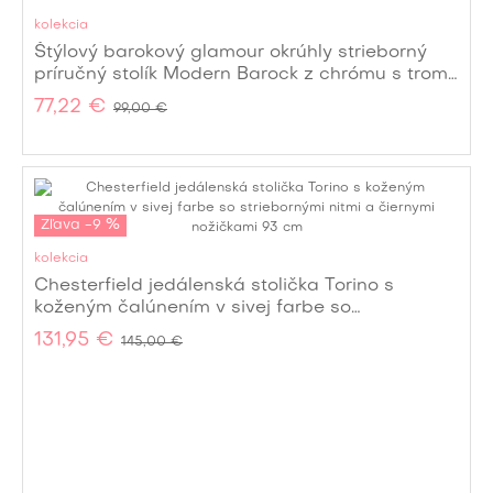
kolekcia
Štýlový barokový glamour okrúhly strieborný
príručný stolík Modern Barock z chrómu s tromi
kabriolovými nožičkami 55 cm
77,22 €
99,00 €
Zľava -9 %
kolekcia
Chesterfield jedálenská stolička Torino s
koženým čalúnením v sivej farbe so
striebornými nitmi a čiernymi nožičkami 93 cm
131,95 €
145,00 €