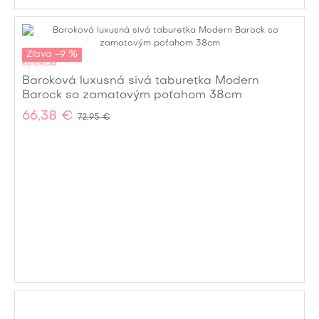
Zľava -9 %
kolekcia
Baroková luxusná sivá taburetka Modern
Barock so zamatovým poťahom 38cm
66,38 €
72,95 €