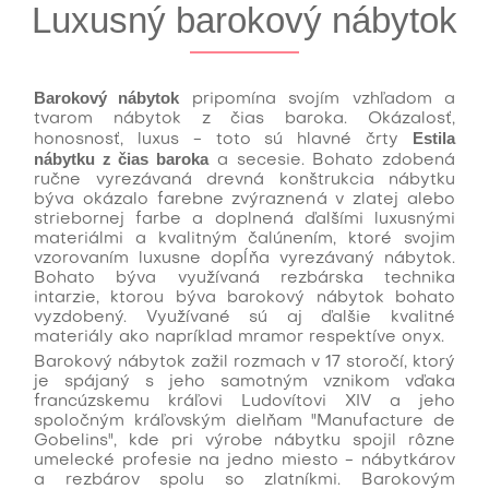
Luxusný barokový nábytok
Barokový nábytok
pripomína svojím vzhľadom a
tvarom nábytok z čias baroka. Okázalosť,
Estila
honosnosť, luxus - toto sú hlavné črty
nábytku z čias baroka
a secesie. Bohato zdobená
ručne vyrezávaná drevná konštrukcia nábytku
býva okázalo farebne zvýraznená v zlatej alebo
striebornej farbe a doplnená ďalšími luxusnými
materiálmi a kvalitným čalúnením, ktoré svojim
vzorovaním luxusne dopĺňa vyrezávaný nábytok.
Bohato býva využívaná rezbárska technika
intarzie, ktorou býva barokový nábytok bohato
vyzdobený. Využívané sú aj ďalšie kvalitné
materiály ako napríklad mramor respektíve onyx.
Barokový nábytok zažil rozmach v 17 storočí, ktorý
je spájaný s jeho samotným vznikom vďaka
francúzskemu kráľovi Ludovítovi XIV a jeho
spoločným kráľovským dielňam "Manufacture de
Gobelins", kde pri výrobe nábytku spojil rôzne
umelecké profesie na jedno miesto - nábytkárov
a rezbárov spolu so zlatníkmi. Barokovým