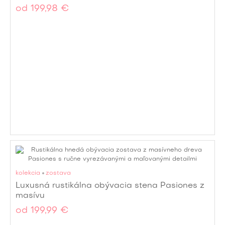
od
199,98 €
kolekcia
zostava
Luxusná rustikálna obývacia stena Pasiones z
masívu
od
199,99 €