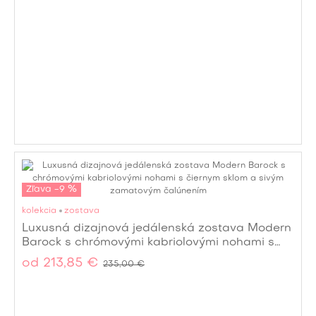
Zľava -9 %
kolekcia
zostava
Luxusná dizajnová jedálenská zostava Modern
Barock s chrómovými kabriolovými nohami s
čiernym sklom a sivým zamatovým čalúnením
od
213,85 €
235,00 €