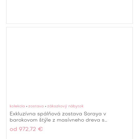
kolekcia
zostava
zákazkový nábytok
Exkluzívna spálňová zostava Soraya v
barokovom štýle z masívneho dreva s
vyrezávaným zdobením
od
972,72 €