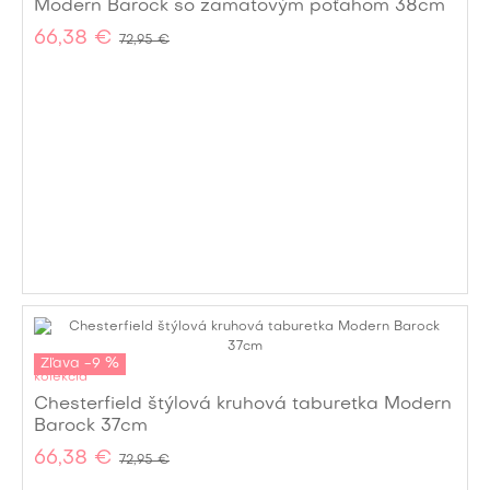
Modern Barock so zamatovým poťahom 38cm
66,38 €
72,95 €
Zľava -9 %
kolekcia
Chesterfield štýlová kruhová taburetka Modern
Barock 37cm
66,38 €
72,95 €