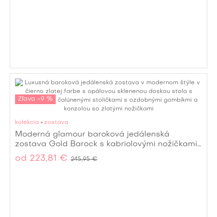
Zľava -9 %
kolekcia
zostava
Moderná glamour baroková jedálenská
zostava Gold Barock s kabriolovými nožičkami
v zlatej farbe
od
223,81 €
245,95 €