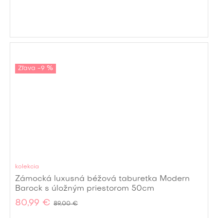
Zľava -9 %
kolekcia
Zámocká luxusná béžová taburetka Modern
Barock s úložným priestorom 50cm
80,99 €
89,00 €