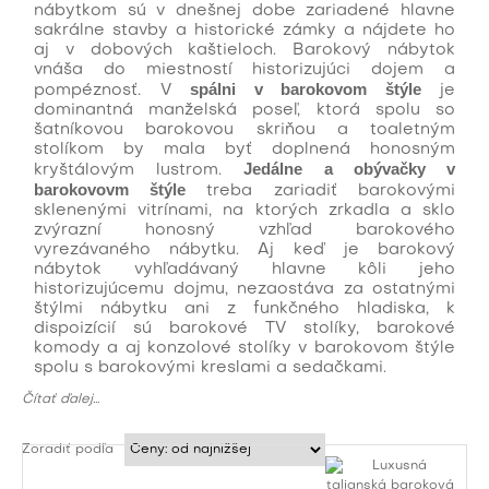
nábytkom sú v dnešnej dobe zariadené hlavne
sakrálne stavby a historické zámky a nájdete ho
aj v dobových kaštieloch. Barokový nábytok
vnáša do miestností historizujúci dojem a
spálni v barokovom štýle
pompéznosť. V
je
dominantná manželská poseľ, ktorá spolu so
šatníkovou barokovou skriňou a toaletným
stolíkom by mala byť doplnená honosným
Jedálne a obývačky v
kryštálovým lustrom.
barokovovm štýle
treba zariadiť barokovými
sklenenými vitrínami, na ktorých zrkadla a sklo
zvýrazní honosný vzhľad barokového
vyrezávaného nábytku. Aj keď je barokový
nábytok vyhľadávaný hlavne kôli jeho
historizujúcemu dojmu, nezaostáva za ostatnými
štýlmi nábytku ani z funkčného hladiska, k
dispoizícií sú barokové TV stolíky, barokové
komody a aj konzolové stolíky v barokovom štýle
spolu s barokovými kreslami a sedačkami.
Čítať ďalej...
Zoradiť podľa