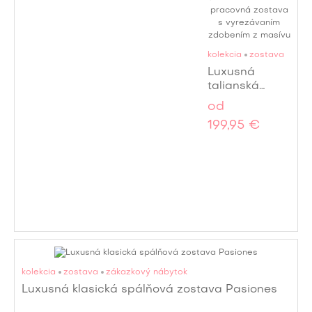
kolekcia
zostava
Luxusná
talianská
baroková
od
pracovná
199,95 €
zostava s
vyrezávaním
zdobením z
masívu
kolekcia
zostava
zákazkový nábytok
Luxusná klasická spálňová zostava Pasiones