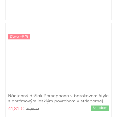
Zľava -9 %
Nástenný držiak Persephone v barokovom štýle
s chrómovým lesklým povrchom v striebornej
farbe s poloblúkovým tvarom 60 cm
Skladom
41,81 €
45,95 €