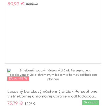
80,99 €
89,00 €
Zľava -18 %
Luxusný barokový nástenný držiak Persephone
v striebornej chrómovej úprave s odkladacou
plochou 80 cm
Skladom
73,79 €
89,99 €