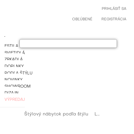
PRIHLÁSIŤ SA
OBĽÚBENÉ
REGISTRÁCIA
ESTILA NÁBYTOK
SVIETIDLÁ
ZRKADLÁ
DOPLNKY
PODĽA ŠTÝLU
NOVINKY
SHOWROOM
DIZAJN
VÝPREDAJ
Štýlový nábytok podľa štýlu
Luxusný barokový nábytok