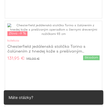
Zľava -9 %
kolekcia
Chesterfield jedálenská stolička Torino s
čalúnením z hnedej kože s prešívaným
operadlom s čiernymi drevenými nožičkami 93
Skladom
131,95 €
145,00 €
cm
Máte otázky?