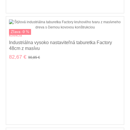
poťahom
Zľava -9 %
kolekcia
Industriálna vysoko nastaviteľná taburetka Factory
48cm z masívu
82,67 €
90,85 €