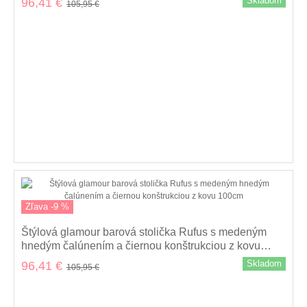
Skladom
96,41 €
105,95 €
Zľava -9 %
Štýlová glamour barová stolička Rufus s medeným
hnedým čalúnením a čiernou konštrukciou z kovu
100cm
Skladom
96,41 €
105,95 €