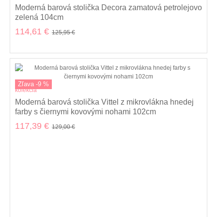
Moderná barová stolička Decora zamatová petrolejovo
zelená 104cm
114,61 €
125,95 €
Zľava -9 %
kolekcia
Moderná barová stolička Vittel z mikrovlákna hnedej
farby s čiernymi kovovými nohami 102cm
117,39 €
129,00 €