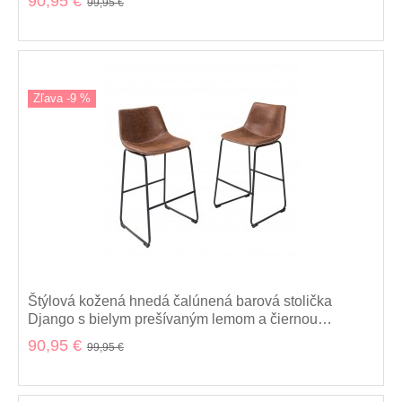
90,95 €
99,95 €
Zľava -9 %
Štýlová kožená hnedá čalúnená barová stolička
Django s bielym prešívaným lemom a čiernou
kovovou konštrukciou 100 cm
90,95 €
99,95 €