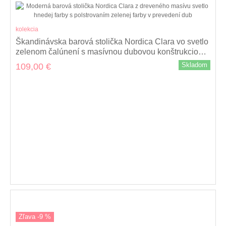
kolekcia
Škandinávska barová stolička Nordica Clara vo svetlo
zelenom čalúnení s masívnou dubovou konštrukciou
svetlo hnedej farby 62cm
Skladom
109,00 €
Zľava -9 %