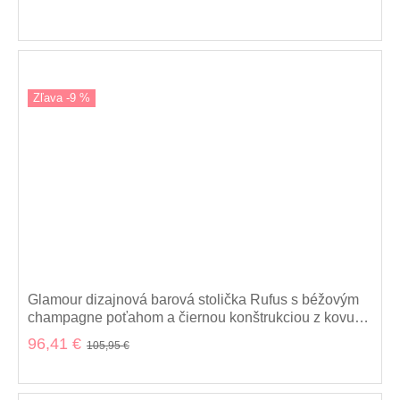
Zľava -9 %
Glamour dizajnová barová stolička Rufus s béžovým
champagne poťahom a čiernou konštrukciou z kovu
100cm
96,41 €
105,95 €