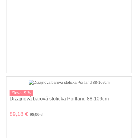
Zľava -9 %
Dizajnová barová stolička Portland 88-109cm
89,18 €
98,00 €