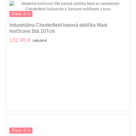
Zľava -9 %
Industriálna Chesterfield barová stolička Mast
horčicovo žltá 107cm
131,95 €
145,00 €
Zľava -9 %