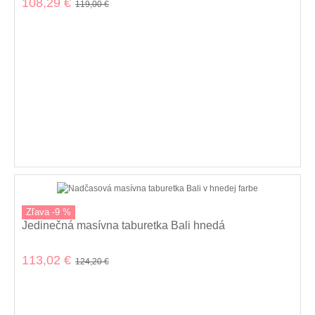
108,29 €
119,00 €
Zľava -9 %
Jedinečná masívna taburetka Bali hnedá
113,02 €
124,20 €