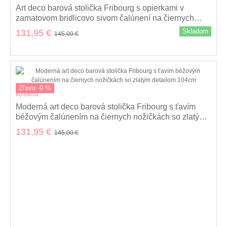
Art deco barová stolička Fribourg s opierkami v
zamatovom bridlicovo sivom čalúnení na čiernych
nožičkách 104cm
Skladom
131,95 €
145,00 €
Zľava -9 %
kolekcia
Moderná art deco barová stolička Fribourg s ťavím
béžovým čalúnením na čiernych nožičkách so zlatým
detailom 104cm
131,95 €
145,00 €