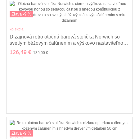
Zľava -9 %
kolekcia
Dizajnová retro otočná barová stolička Norwich so
svetlým béžovým čalúnením a výškovo nastaviteľnou
nohou 58 cm
126,49 €
139,00 €
Zľava -9 %
kolekcia