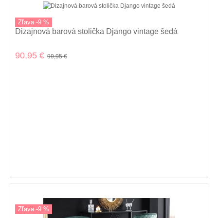
Zľava -9 %
Dizajnová barová stolička Django vintage šedá
90,95 €
99,95 €
Zľava -9 %