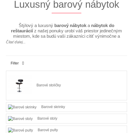
Luxusný barový nábytok
Štýlový a luxusný
barový nábytok
a
nábytok do
reštaurácií
z našej ponuky urobí váš priestor jedinečným
miestom, kde sa budú vaši zákazníci cítiť výnimočne a
budú sa radi k vám vracať.
Čítať ďalej...
Prejdite sa ponukou nábytku a doplnkov a inšpirujte sa
kvalitnými fotografiami
nábytku do reštaurácie
a
barového nábytku
. Do vášho priestoru nájdete zaujímavé
Filter
nábytky aj v iných sekciách našej online predajne nábytku.
Barový nábytok a nábytok do reštaurácií ponúkame v
rôznych štýloch -
reštaurácia v provence štýle
,
reštaurácia a bar v industriálnom štýle
ale aj
reštaurácia vo vintage štýle
sa dá z našej ponuky hravo
Barové stoličky
zariadiť.
Barové skrinky
Barové stoly
Barové pulty