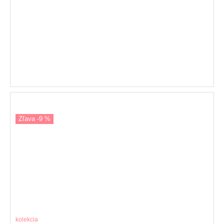
Zľava -9 %
kolekcia