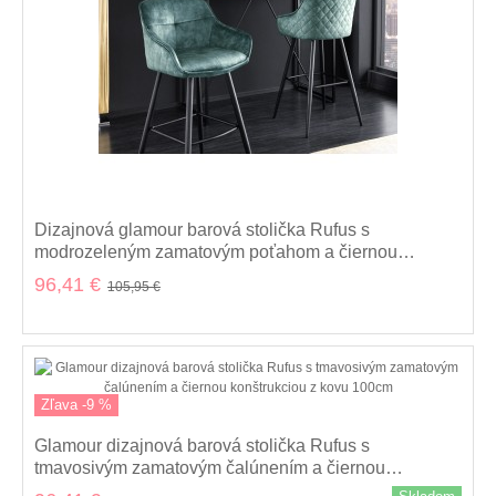
Dizajnová glamour barová stolička Rufus s
modrozeleným zamatovým poťahom a čiernou
kovovou konštrukciou 100cm
96,41 €
105,95 €
Zľava -9 %
Glamour dizajnová barová stolička Rufus s
tmavosivým zamatovým čalúnením a čiernou
konštrukciou z kovu 100cm