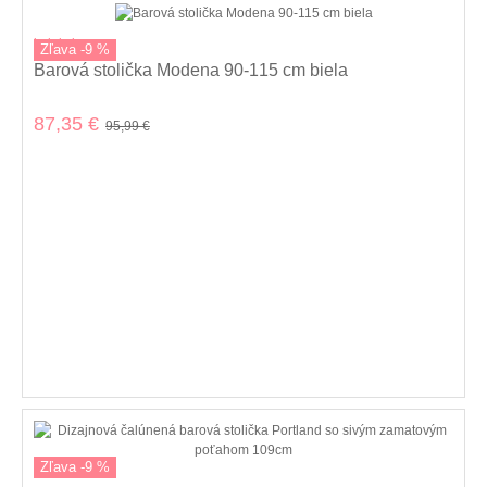
kolekcia
Zľava -9 %
Barová stolička Modena 90-115 cm biela
87,35 €
95,99 €
Zľava -9 %