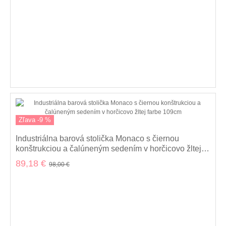
Zľava -9 %
Industriálna barová stolička Monaco s čiernou
konštrukciou a čalúneným sedením v horčicovo žltej
farbe 109cm
89,18 €
98,00 €