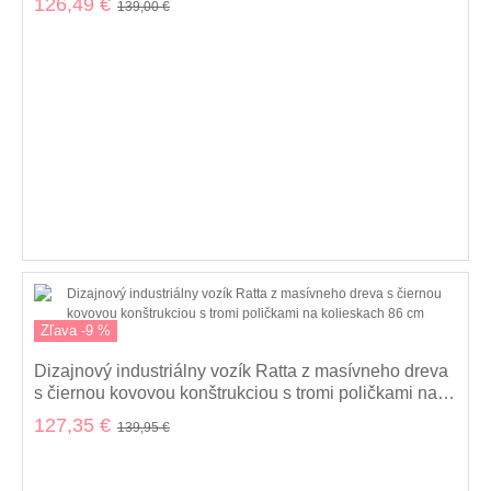
126,49 €
139,00 €
Zľava -9 %
Dizajnový industriálny vozík Ratta z masívneho dreva
s čiernou kovovou konštrukciou s tromi poličkami na
kolieskach 86 cm
127,35 €
139,95 €