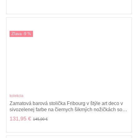
Zľava -9 %
kolekcia
Zamatová barová stolička Fribourg v štýle art deco v
sivozelenej farbe na čiernych šikmých nožičkách so
zlatým kovaním 104cm
131,95 €
145,00 €