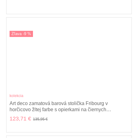
Zľava -9 %
kolekcia
Art deco zamatová barová stolička Fribourg v
horčicovo žltej farbe s opierkami na čiernych
nožičkách 104cm
123,71 €
135,95 €