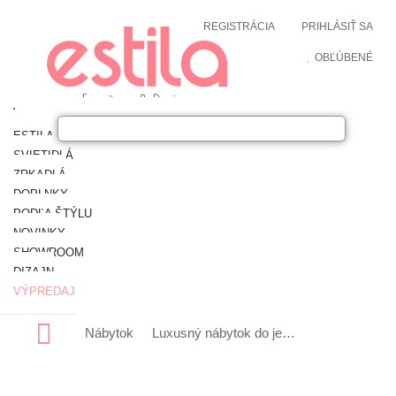
REGISTRÁCIA
PRIHLÁSIŤ SA
OBĽÚBENÉ
ESTILA NÁBYTOK
SVIETIDLÁ
ZRKADLÁ
DOPLNKY
PODĽA ŠTÝLU
NOVINKY
SHOWROOM
DIZAJN
VÝPREDAJ
Nábytok
Luxusný nábytok do jedálne
Luxusný b