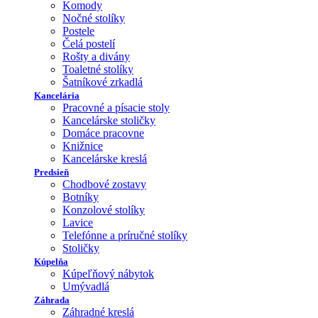
Komody
Nočné stolíky
Postele
Čelá postelí
Rošty a divány
Toaletné stolíky
Šatníkové zrkadlá
Kancelária
Pracovné a písacie stoly
Kancelárske stoličky
Domáce pracovne
Knižnice
Kancelárske kreslá
Predsieň
Chodbové zostavy
Botníky
Konzolové stolíky
Lavice
Telefónne a príručné stolíky
Stoličky
Kúpelňa
Kúpeľňový nábytok
Umývadlá
Záhrada
Záhradné kreslá