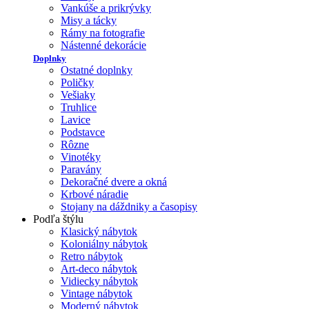
Vankúše a prikrývky
Misy a tácky
Rámy na fotografie
Nástenné dekorácie
Doplnky
Ostatné doplnky
Poličky
Vešiaky
Truhlice
Lavice
Podstavce
Rôzne
Vinotéky
Paravány
Dekoračné dvere a okná
Krbové náradie
Stojany na dáždniky a časopisy
Podľa štýlu
Klasický nábytok
Koloniálny nábytok
Retro nábytok
Art-deco nábytok
Vidiecky nábytok
Vintage nábytok
Moderný nábytok