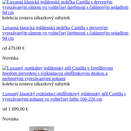
kolekcia
zostava
zákazkový nábytok
Luxusná klasická jedálenská stolička Castilla s dreveným
vyrezávaným rámom vo voliteľnej farebnosti s čalúneným sedadlom
94 cm
od
479,00 €
Novinka
kolekcia
zostava
zákazkový nábytok
Luxusný klasický rozkladací obdĺžnikový jedálenský stôl Castilla s
vyrezávanými nohami vo voliteľnej farbe 166-226 cm
od
1 699,00 €
Novinka