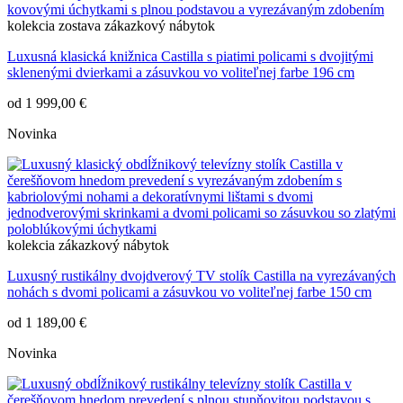
kolekcia
zostava
zákazkový nábytok
Luxusná klasická knižnica Castilla s piatimi policami s dvojitými
sklenenými dvierkami a zásuvkou vo voliteľnej farbe 196 cm
od
1 999,00 €
Novinka
kolekcia
zákazkový nábytok
Luxusný rustikálny dvojdverový TV stolík Castilla na vyrezávaných
nohách s dvomi policami a zásuvkou vo voliteľnej farbe 150 cm
od
1 189,00 €
Novinka