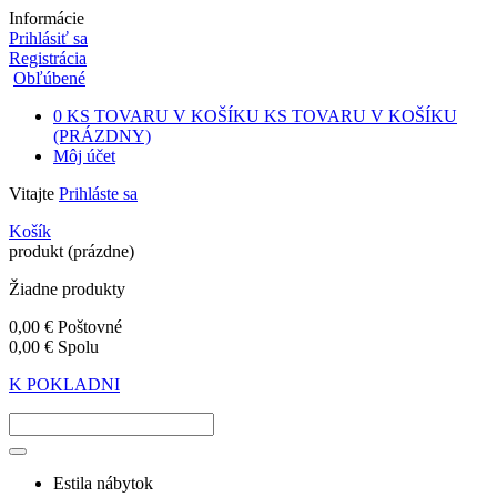
Informácie
Prihlásiť sa
Registrácia
Obľúbené
0
KS TOVARU V KOŠÍKU
KS TOVARU V KOŠÍKU
(PRÁZDNY)
Môj účet
Vitajte
Prihláste sa
Košík
produkt
(prázdne)
Žiadne produkty
0,00 €
Poštovné
0,00 €
Spolu
K POKLADNI
Estila nábytok