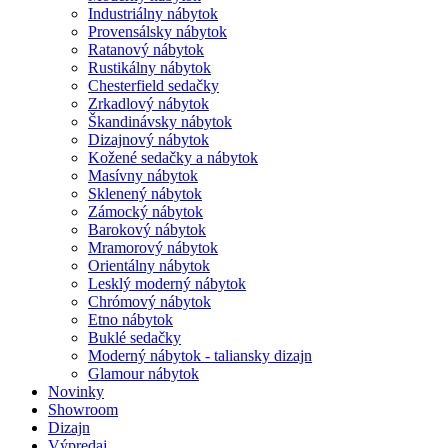
Industriálny nábytok
Provensálsky nábytok
Ratanový nábytok
Rustikálny nábytok
Chesterfield sedačky
Zrkadlový nábytok
Škandinávsky nábytok
Dizajnový nábytok
Kožené sedačky a nábytok
Masívny nábytok
Sklenený nábytok
Zámocký nábytok
Barokový nábytok
Mramorový nábytok
Orientálny nábytok
Lesklý moderný nábytok
Chrómový nábytok
Etno nábytok
Buklé sedačky
Moderný nábytok - taliansky dizajn
Glamour nábytok
Novinky
Showroom
Dizajn
Výpredaj