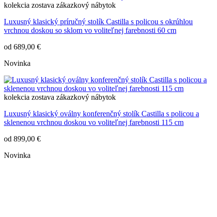
kolekcia
zostava
zákazkový nábytok
Luxusný klasický príručný stolík Castilla s policou s okrúhlou
vrchnou doskou so sklom vo voliteľnej farebnosti 60 cm
od
689,00 €
Novinka
kolekcia
zostava
zákazkový nábytok
Luxusný klasický oválny konferenčný stolík Castilla s policou a
sklenenou vrchnou doskou vo voliteľnej farebnosti 115 cm
od
899,00 €
Novinka