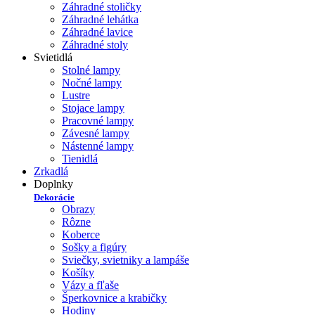
Záhradné stoličky
Záhradné lehátka
Záhradné lavice
Záhradné stoly
Svietidlá
Stolné lampy
Nočné lampy
Lustre
Stojace lampy
Pracovné lampy
Závesné lampy
Nástenné lampy
Tienidlá
Zrkadlá
Doplnky
Dekorácie
Obrazy
Rôzne
Koberce
Sošky a figúry
Sviečky, svietniky a lampáše
Košíky
Vázy a fľaše
Šperkovnice a krabičky
Hodiny