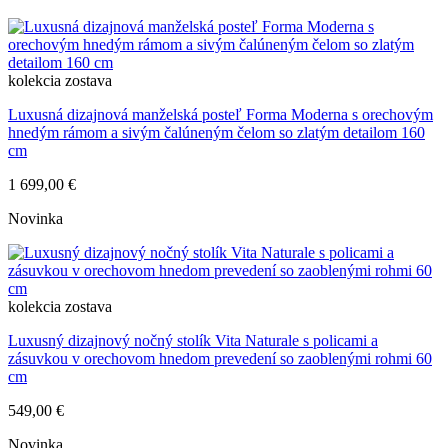
kolekcia
zostava
Luxusná dizajnová manželská posteľ Forma Moderna s orechovým
hnedým rámom a sivým čalúneným čelom so zlatým detailom 160
cm
1 699,00 €
Novinka
kolekcia
zostava
Luxusný dizajnový nočný stolík Vita Naturale s policami a
zásuvkou v orechovom hnedom prevedení so zaoblenými rohmi 60
cm
549,00 €
Novinka