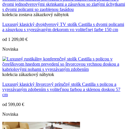
kolekcia
zostava
zákazkový nábytok
Luxusný klasický dvojdverový TV stolík Castilla s dvomi policami
a zásuvkou s vyrezávaným dekorom vo voliteľnej farbe 150 cm
od
1 209,00 €
Novinka
kolekcia
zákazkový nábytok
Luxusný klasický štvorcový príručný stolík Castilla s policou a
vyrezávaným zdobením s voliteľnou farbou a sklenou doskou 57
cm
od
599,00 €
Novinka