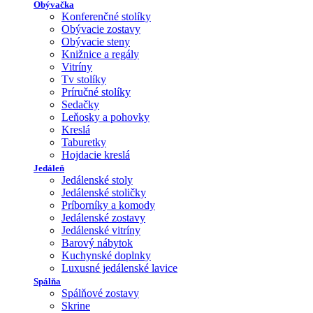
Obývačka
Konferenčné stolíky
Obývacie zostavy
Obývacie steny
Knižnice a regály
Vitríny
Tv stolíky
Príručné stolíky
Sedačky
Leňosky a pohovky
Kreslá
Taburetky
Hojdacie kreslá
Jedáleň
Jedálenské stoly
Jedálenské stoličky
Príborníky a komody
Jedálenské zostavy
Jedálenské vitríny
Barový nábytok
Kuchynské doplnky
Luxusné jedálenské lavice
Spálňa
Spálňové zostavy
Skrine