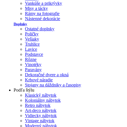
Vankúše a prikrývky
Misy a tácky
Rámy na fotografie
Nástenné dekorácie
Doplnky
Ostatné doplnky
Poličky
Vešiaky
Truhlice
Lavice
Podstavce
Rôzne
Vinotéky
Paravány
Dekoračné dvere a okná
Krbové náradie
Stojany na dáždniky a časopisy
Podľa štýlu
Klasický nábytok
Koloniálny nábytok
Retro nábytok
Art-deco nábytok
Vidiecky nábytok
Vintage nábytok
Moderný nábytok