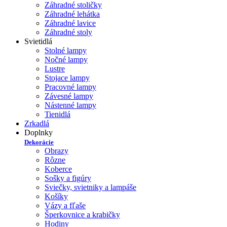
Záhradné stoličky
Záhradné lehátka
Záhradné lavice
Záhradné stoly
Svietidlá
Stolné lampy
Nočné lampy
Lustre
Stojace lampy
Pracovné lampy
Závesné lampy
Nástenné lampy
Tienidlá
Zrkadlá
Doplnky
Dekorácie
Obrazy
Rôzne
Koberce
Sošky a figúry
Sviečky, svietniky a lampáše
Košíky
Vázy a fľaše
Šperkovnice a krabičky
Hodiny