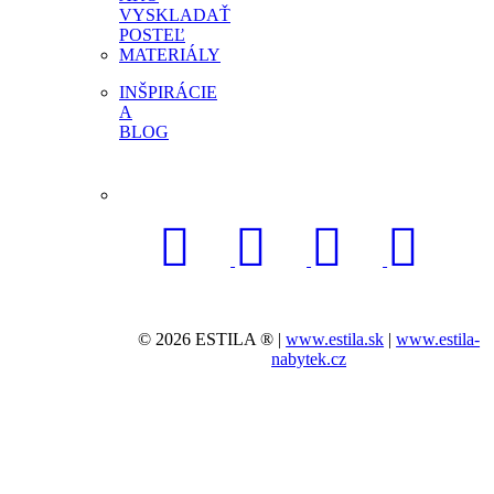
VYSKLADAŤ
POSTEĽ
MATERIÁLY
INŠPIRÁCIE
A
BLOG
© 2026 ESTILA ® |
www.estila.sk
|
www.estila-
nabytek.cz