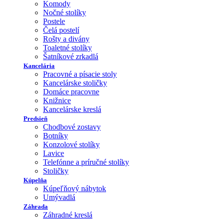
Komody
Nočné stolíky
Postele
Čelá postelí
Rošty a divány
Toaletné stolíky
Šatníkové zrkadlá
Kancelária
Pracovné a písacie stoly
Kancelárske stoličky
Domáce pracovne
Knižnice
Kancelárske kreslá
Predsieň
Chodbové zostavy
Botníky
Konzolové stolíky
Lavice
Telefónne a príručné stolíky
Stoličky
Kúpelňa
Kúpeľňový nábytok
Umývadlá
Záhrada
Záhradné kreslá