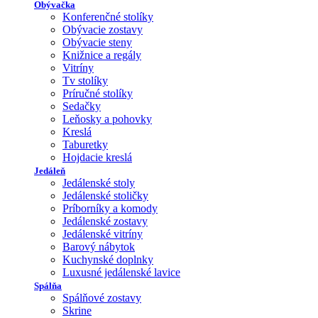
Obývačka
Konferenčné stolíky
Obývacie zostavy
Obývacie steny
Knižnice a regály
Vitríny
Tv stolíky
Príručné stolíky
Sedačky
Leňosky a pohovky
Kreslá
Taburetky
Hojdacie kreslá
Jedáleň
Jedálenské stoly
Jedálenské stoličky
Príborníky a komody
Jedálenské zostavy
Jedálenské vitríny
Barový nábytok
Kuchynské doplnky
Luxusné jedálenské lavice
Spálňa
Spálňové zostavy
Skrine