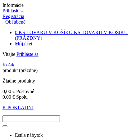
Informácie
Prihlásiť sa
Registrácia
Obľúbené
0
KS TOVARU V KOŠÍKU
KS TOVARU V KOŠÍKU
(PRÁZDNY)
Môj účet
Vitajte
Prihláste sa
Košík
produkt
(prázdne)
Žiadne produkty
0,00 €
Poštovné
0,00 €
Spolu
K POKLADNI
Estila nábytok