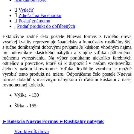
Vytlačiť
Zdieľať na Facebooku
Poslať známemu
Pridať produkt do obľúbených
Exkluzívne zadné čelo postele Nuevas formas z tvrdého dreva
vysokej kvality reprezentuje španielsky a francúzsky rustikálny štýl
s ručne dorábanými dobovými prvkami Je kúskom vhodným najmä
pre milovníkov klasického nábytku a zaujme vďaka nádhernému
ručnému vyrezávaniu. Na výber ponúkame niekoľko farebných
odtieňov a povrchov, ktoré sú k dispozícií v našom vzorkovníku
alebo v našom showroome. Vďaka flexibilite výrobcu je možné
vyrobiť tento produkt na mieru. Odporúčame čelo postele Nuevas
formas doladiť s masívnym nábytkom či ďalšími kúskami z našej
rovnomennej kolekcie.
Výška
- 130
Šírka
- 155
►Kolekcia Nuevas Formas
►Rustikálny nábytok
Vzorkovník dreva