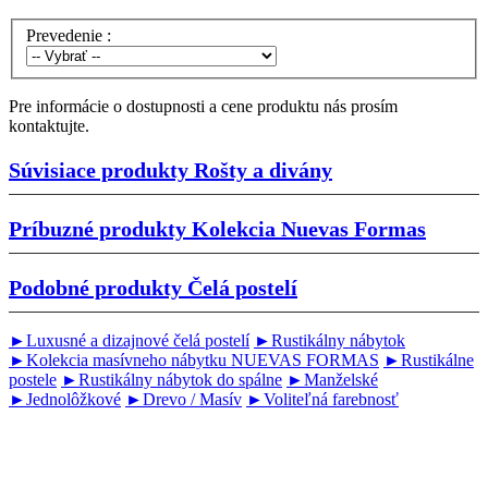
Prevedenie :
Pre informácie o dostupnosti a cene produktu nás prosím
kontaktujte.
Súvisiace produkty
Rošty a divány
Príbuzné produkty
Kolekcia Nuevas Formas
Podobné produkty
Čelá postelí
►Luxusné a dizajnové čelá postelí
►Rustikálny nábytok
►Kolekcia masívneho nábytku NUEVAS FORMAS
►Rustikálne
postele
►Rustikálny nábytok do spálne
►Manželské
►Jednolôžkové
►Drevo / Masív
►Voliteľná farebnosť