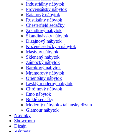
Industriálny nábytok
Provensálsky nábytok
Ratanový nábytok
Rustikálny nábytok
Chesterfield sedačky
Zrkadlový nábytok
Škandinávsky nábytok
Dizajnový nábytok
Kožené sedačky a nábytok
Masívny nábytok
Sklenený nábytok
Zámocký nábytok
Barokový nábytok
Mramorový nábytok
Orientálny nábytok
Lesklý moderný nábytok
Chrómový nábytok
Etno nábytok
Buklé sedačky
Moderný nábytok - taliansky dizajn
Glamour nábytok
Novinky
Showroom
Dizajn
Výpredaj