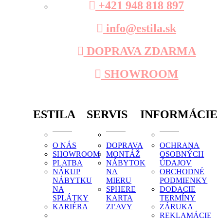
+421 948 818 897
info@estila.sk
DOPRAVA ZDARMA
SHOWROOM
ESTILA
SERVIS
INFORMÁCIE
O NÁS
DOPRAVA
OCHRANA
SHOWROOM
MONTÁŽ
OSOBNÝCH
PLATBA
NÁBYTOK
ÚDAJOV
NÁKUP
NA
OBCHODNÉ
NÁBYTKU
MIERU
PODMIENKY
NA
SPHERE
DODACIE
SPLÁTKY
KARTA
TERMÍNY
KARIÉRA
ZĽAVY
ZÁRUKA
REKLAMÁCIE