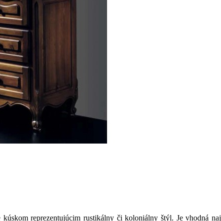
úskom reprezentujúcim rustikálny či koloniálny štýl. Je vhodná naj