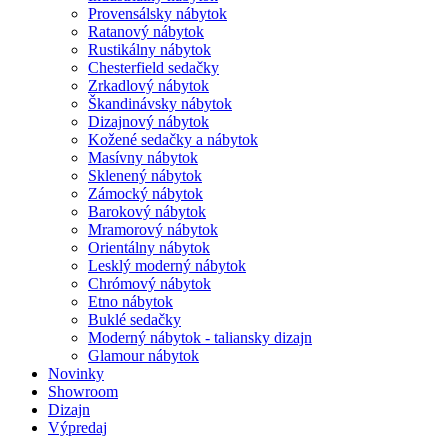
Provensálsky nábytok
Ratanový nábytok
Rustikálny nábytok
Chesterfield sedačky
Zrkadlový nábytok
Škandinávsky nábytok
Dizajnový nábytok
Kožené sedačky a nábytok
Masívny nábytok
Sklenený nábytok
Zámocký nábytok
Barokový nábytok
Mramorový nábytok
Orientálny nábytok
Lesklý moderný nábytok
Chrómový nábytok
Etno nábytok
Buklé sedačky
Moderný nábytok - taliansky dizajn
Glamour nábytok
Novinky
Showroom
Dizajn
Výpredaj