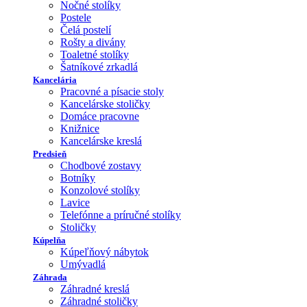
Nočné stolíky
Postele
Čelá postelí
Rošty a divány
Toaletné stolíky
Šatníkové zrkadlá
Kancelária
Pracovné a písacie stoly
Kancelárske stoličky
Domáce pracovne
Knižnice
Kancelárske kreslá
Predsieň
Chodbové zostavy
Botníky
Konzolové stolíky
Lavice
Telefónne a príručné stolíky
Stoličky
Kúpelňa
Kúpeľňový nábytok
Umývadlá
Záhrada
Záhradné kreslá
Záhradné stoličky