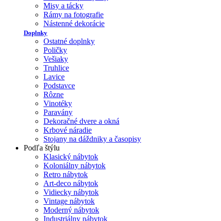
Misy a tácky
Rámy na fotografie
Nástenné dekorácie
Doplnky
Ostatné doplnky
Poličky
Vešiaky
Truhlice
Lavice
Podstavce
Rôzne
Vinotéky
Paravány
Dekoračné dvere a okná
Krbové náradie
Stojany na dáždniky a časopisy
Podľa štýlu
Klasický nábytok
Koloniálny nábytok
Retro nábytok
Art-deco nábytok
Vidiecky nábytok
Vintage nábytok
Moderný nábytok
Industriálny nábytok