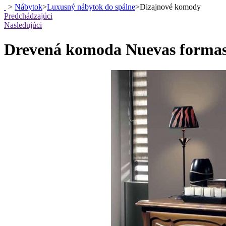
>
Nábytok
>
Luxusný nábytok do spálne
>
Dizajnové komody
Predchádzajúci
Nasledujúci
Drevená komoda Nuevas formas