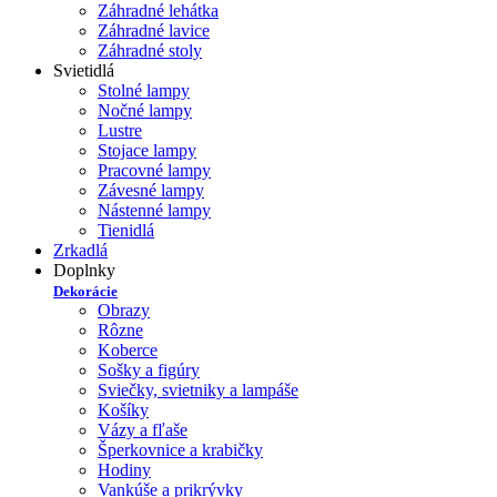
Záhradné lehátka
Záhradné lavice
Záhradné stoly
Svietidlá
Stolné lampy
Nočné lampy
Lustre
Stojace lampy
Pracovné lampy
Závesné lampy
Nástenné lampy
Tienidlá
Zrkadlá
Doplnky
Dekorácie
Obrazy
Rôzne
Koberce
Sošky a figúry
Sviečky, svietniky a lampáše
Košíky
Vázy a fľaše
Šperkovnice a krabičky
Hodiny
Vankúše a prikrývky