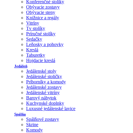
Konferenčné stolíky
Obývacie zostavy
Obývacie steny
Knižnice a regály
Vitríny
Tv stolíky
Príručné stolíky
Sedačky
Leňosky a pohovky
Kreslá
Taburetky
Hojdacie kreslá
Jedáleň
Jedálenské stoly
Jedálenské stoličky
Príborníky a komody
Jedálenské zostavy
Jedálenské vitríny
Barový nábytok
Kuchynské doplnky
Luxusné jedálenské lavice
Spálňa
Spálňové zostavy
Skrine
Komody