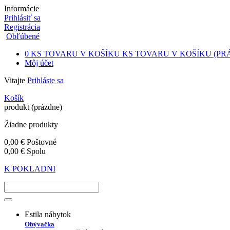
Informácie
Prihlásiť sa
Registrácia
Obľúbené
0
KS TOVARU V KOŠÍKU
KS TOVARU V KOŠÍKU
(PR
Môj účet
Vitajte
Prihláste sa
Košík
produkt
(prázdne)
Žiadne produkty
0,00 €
Poštovné
0,00 €
Spolu
K POKLADNI
Estila nábytok
Obývačka