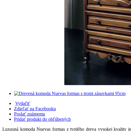
Vytlačiť
Zdieľať na Facebooku
Poslať známemu
Pridať produkt do obľúbených
Luxusná komoda Nuevas formas z tvrdého dreva vysokej kvality je k