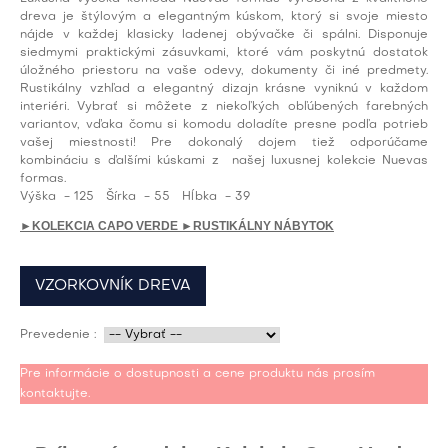
dreva je štýlovým a elegantným kúskom, ktorý si svoje miesto
nájde v každej klasicky ladenej obývačke či spálni. Disponuje
siedmymi praktickými zásuvkami, ktoré vám poskytnú dostatok
úložného priestoru na vaše odevy, dokumenty či iné predmety.
Rustikálny vzhľad a elegantný dizajn krásne vyniknú v každom
interiéri. Vybrať si môžete z niekoľkých obľúbených farebných
variantov, vďaka čomu si komodu doladíte presne podľa potrieb
vašej miestnosti! Pre dokonalý dojem tiež odporúčame
kombináciu s ďalšími kúskami z našej luxusnej kolekcie Nuevas
formas.
Výška
- 125
Šírka
- 55
Hĺbka
- 39
►KOLEKCIA CAPO VERDE
►RUSTIKÁLNY NÁBYTOK
VZORKOVNÍK DREVA
Prevedenie :
Pre informácie o dostupnosti a cene produktu nás prosím
kontaktujte.