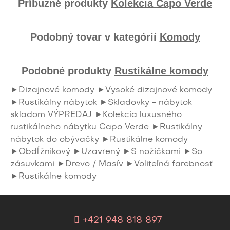
Príbuzné produkty
Kolekcia Capo Verde
Podobný tovar v kategórií
Komody
Podobné produkty
Rustikálne komody
►Dizajnové komody
►Vysoké dizajnové komody
►Rustikálny nábytok
►Skladovky - nábytok
skladom VÝPREDAJ
►Kolekcia luxusného
rustikálneho nábytku Capo Verde
►Rustikálny
nábytok do obývačky
►Rustikálne komody
►Obdĺžnikový
►Uzavrený
►S nožičkami
►So
zásuvkami
►Drevo / Masív
►Voliteľná farebnosť
►Rustikálne komody
+421 948 818 897