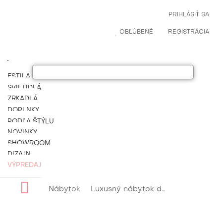
PRIHLÁSIŤ SA
OBĽÚBENÉ
REGISTRÁCIA
ESTILA NÁBYTOK
SVIETIDLÁ
ZRKADLÁ
DOPLNKY
PODĽA ŠTÝLU
NOVINKY
SHOWROOM
DIZAJN
VÝPREDAJ
Nábytok
Luxusný nábytok do spálne
Diz