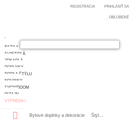
REGISTRÁCIA
PRIHLÁSIŤ SA
OBĽÚBENÉ
ESTILA NÁBYTOK
SVIETIDLÁ
ZRKADLÁ
DOPLNKY
PODĽA ŠTÝLU
NOVINKY
SHOWROOM
DIZAJN
VÝPREDAJ
Bytové doplnky a dekorácie
Štýlové a luxusné dekorácie