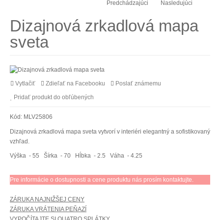
Predchádzajúci
Nasledujúci
Dizajnová zrkadlová mapa
sveta
Vytlačiť
Zdieľať na Facebooku
Poslať známemu
Pridať produkt do obľúbených
Kód:
MLV25806
Dizajnová zrkadlová mapa sveta vytvorí v interiéri elegantný a sofistikovaný
vzhľad.
Výška
- 55
Šírka
- 70
Hĺbka
- 2.5
Váha
- 4.25
Pre informácie o dostupnosti a cene produktu nás prosím kontaktujte.
ZÁRUKA NAJNIŽŠEJ CENY
ZÁRUKA VRÁTENIA PEŇAZÍ
VYPOČÍTAJTE SI QUATRO SPLÁTKY