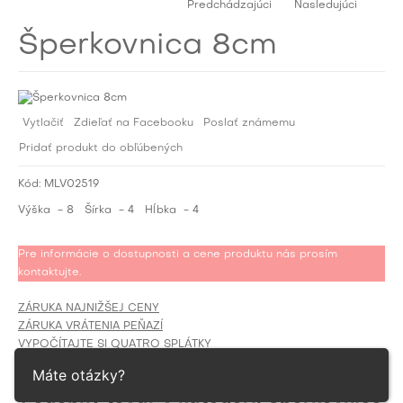
Predchádzajúci
Nasledujúci
Šperkovnica 8cm
Vytlačiť
Zdieľať na Facebooku
Poslať známemu
Pridať produkt do obľúbených
Kód:
MLV02519
Výška
- 8
Šírka
- 4
Hĺbka
- 4
Pre informácie o dostupnosti a cene produktu nás prosím
kontaktujte.
ZÁRUKA NAJNIŽŠEJ CENY
ZÁRUKA VRÁTENIA PEŇAZÍ
VYPOČÍTAJTE SI QUATRO SPLÁTKY
Máte otázky?
Podobný tovar v kategórií
Šperkovnice