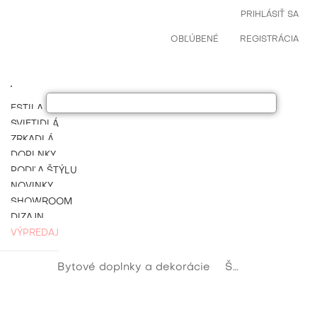
PRIHLÁSIŤ SA
OBĽÚBENÉ
REGISTRÁCIA
ESTILA NÁBYTOK
SVIETIDLÁ
ZRKADLÁ
DOPLNKY
PODĽA ŠTÝLU
NOVINKY
SHOWROOM
DIZAJN
VÝPREDAJ
Bytové doplnky a dekorácie
Štýlové a luxusné dekorácie