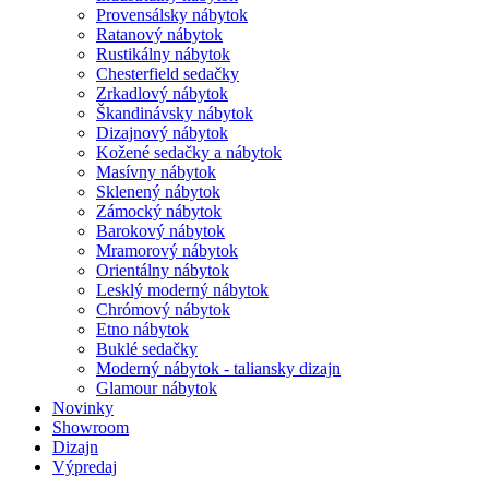
Provensálsky nábytok
Ratanový nábytok
Rustikálny nábytok
Chesterfield sedačky
Zrkadlový nábytok
Škandinávsky nábytok
Dizajnový nábytok
Kožené sedačky a nábytok
Masívny nábytok
Sklenený nábytok
Zámocký nábytok
Barokový nábytok
Mramorový nábytok
Orientálny nábytok
Lesklý moderný nábytok
Chrómový nábytok
Etno nábytok
Buklé sedačky
Moderný nábytok - taliansky dizajn
Glamour nábytok
Novinky
Showroom
Dizajn
Výpredaj