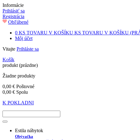
Informácie
Prihlásiť sa
Registrácia
Obľúbené
0
KS TOVARU V KOŠÍKU
KS TOVARU V KOŠÍKU
(PR
Môj účet
Vitajte
Prihláste sa
Košík
produkt
(prázdne)
Žiadne produkty
0,00 €
Poštovné
0,00 €
Spolu
K POKLADNI
Estila nábytok
Obývačka