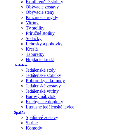
Konferenčné stolíky
Obývacie zostavy
Obývacie steny
Knižnice a regály
Vitríny
Tv stolíky
Príručné stolíky
Sedačky
Leňosky a pohovky
Kreslá
Taburetky
Hojdacie kreslá
Jedáleň
Jedálenské stoly
Jedálenské stoličky
Príborníky a komody
Jedálenské zostavy
Jedálenské vitríny
Barový nábytok
Kuchynské doplnky
Luxusné jedálenské lavice
Spálňa
Spálňové zostavy
Skrine
Komody