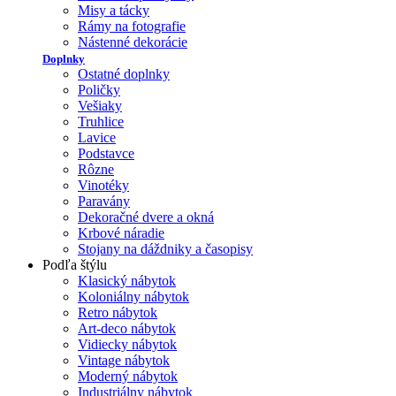
Misy a tácky
Rámy na fotografie
Nástenné dekorácie
Doplnky
Ostatné doplnky
Poličky
Vešiaky
Truhlice
Lavice
Podstavce
Rôzne
Vinotéky
Paravány
Dekoračné dvere a okná
Krbové náradie
Stojany na dáždniky a časopisy
Podľa štýlu
Klasický nábytok
Koloniálny nábytok
Retro nábytok
Art-deco nábytok
Vidiecky nábytok
Vintage nábytok
Moderný nábytok
Industriálny nábytok