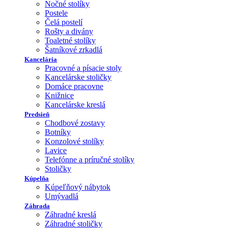
Nočné stolíky
Postele
Čelá postelí
Rošty a divány
Toaletné stolíky
Šatníkové zrkadlá
Kancelária
Pracovné a písacie stoly
Kancelárske stoličky
Domáce pracovne
Knižnice
Kancelárske kreslá
Predsieň
Chodbové zostavy
Botníky
Konzolové stolíky
Lavice
Telefónne a príručné stolíky
Stoličky
Kúpelňa
Kúpeľňový nábytok
Umývadlá
Záhrada
Záhradné kreslá
Záhradné stoličky