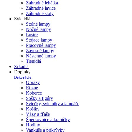
Záhradné lehátka
Záhradné lavice
Záhradné stoly
Svietidlá
Stolné lampy
Nočné lampy
Lustre
Stojace lampy
Pracovné lampy
Závesné lampy
Nástenné lampy
Tienidlá
Zrkadlá
Doplnky
Dekorácie
Obrazy
Rôzne
Koberce
Sošky a figúry
Sviečky, svietniky a lampáše
Košíky
Vázy a fľaše
Šperkovnice a krabičky
Hodiny
Vankúše a prikrývky