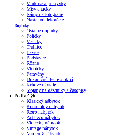
Vankúše a prikrývky
Misy a tácky
Rámy na fotografie
Nástenné dekorácie
Doplnky
Ostatné doplnky
Poličky
Vešiaky
Truhlice
Lavice
Podstavce
Rôzne
Vinotéky
Paravány
Dekoračné dvere a okná
Krbové náradie
Stojany na dáždniky a časopisy
Podľa štýlu
Klasický nábytok
Koloniálny nábytok
Retro nábytok
Art-deco nábytok
Vidiecky nábytok
Vintage nábytok
Moderný nábytok