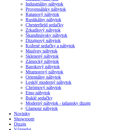
Industriálny nábytok
Provensálsky nábytok
Ratanový nábytok
Rustikálny nábytok
Chesterfield sedačky
Zrkadlový nábytok
Škandinávsky nábytok
Dizajnový nábytok
Kožené sedačky a nábytok
Masívny nábytok
Sklenený nábytok
Zámocký nábytok
Barokový nábytok
Mramorový nábytok
Orientálny nábytok
Lesklý moderný nábytok
Chrómový nábytok
Etno nábytok
Buklé sedačky
Moderný nábytok - taliansky dizajn
Glamour nábytok
Novinky
Showroom
Dizajn
Výpredaj