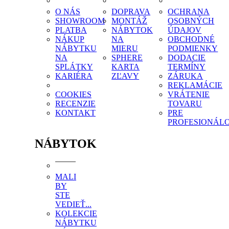
O NÁS
DOPRAVA
OCHRANA
SHOWROOM
MONTÁŽ
OSOBNÝCH
PLATBA
NÁBYTOK
ÚDAJOV
NÁKUP
NA
OBCHODNÉ
NÁBYTKU
MIERU
PODMIENKY
NA
SPHERE
DODACIE
SPLÁTKY
KARTA
TERMÍNY
KARIÉRA
ZĽAVY
ZÁRUKA
REKLAMÁCIE
COOKIES
VRÁTENIE
RECENZIE
TOVARU
KONTAKT
PRE
PROFESIONÁL
NÁBYTOK
MALI
BY
STE
VEDIEŤ...
KOLEKCIE
NÁBYTKU