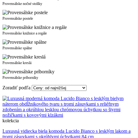
Provensálske nočné stolíky
Provensálske postele
Provensálske knižnice a regále
Provensálske spálne
Provensálske kreslá
Provensálske príborníky
Zoradiť podľa
kolekcia
Luxusná vidiecka biela komoda Lucido Bianco s lesklým lakom a
tromi zásuvkami s okrúhlymi úchytkami 84 cm