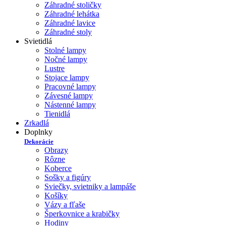
Záhradné stoličky
Záhradné lehátka
Záhradné lavice
Záhradné stoly
Svietidlá
Stolné lampy
Nočné lampy
Lustre
Stojace lampy
Pracovné lampy
Závesné lampy
Nástenné lampy
Tienidlá
Zrkadlá
Doplnky
Dekorácie
Obrazy
Rôzne
Koberce
Sošky a figúry
Sviečky, svietniky a lampáše
Košíky
Vázy a fľaše
Šperkovnice a krabičky
Hodiny