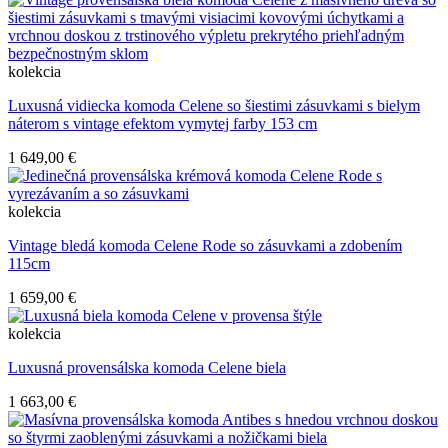
kolekcia
Luxusná vidiecka komoda Celene so šiestimi zásuvkami s bielym
náterom s vintage efektom vymytej farby 153 cm
1 649,00 €
kolekcia
Vintage bledá komoda Celene Rode so zásuvkami a zdobením
115cm
1 659,00 €
kolekcia
Luxusná provensálska komoda Celene biela
1 663,00 €