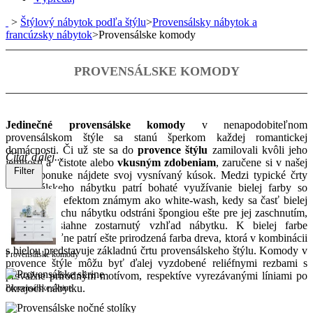
>
Štýlový nábytok podľa štýlu
>
Provensálsky nábytok a
francúzsky nábytok
>
Provensálske komody
PROVENSÁLSKE KOMODY
Jedinečné provensálske komody
v nenapodobiteľnom
provensálskom štýle sa stanú šperkom každej romantickej
domácnosti. Č
i už ste sa do
provence štýlu
zamilovali kvôli jeho
Čítať ďalej...
jemnosti a čistote alebo
vkusným zdobeniam
, zaručene si v našej
Filter
širokej ponuke nájdete svoj vysnívaný kúsok
. Medzi typické črty
provensálskeho nábytku patrí bohaté využívanie bielej farby so
zostárnutým efektom známym ako white-wash, kedy sa časť bielej
farby z povrchu nábytku odstráni špongiou ešte pre jej zaschnutím,
čím sa dosiahne zostarnutý vzhľad nábytku. K bielej farbe
neodmysliteľne patrí ešte prirodzená farba dreva, ktorá v kombinácii
s bielou predstavuje základnú črtu provensálskeho štýlu. Komody v
Provensálske komody
provence štýle môžu byť ďalej vyzdobené reliéfnymi rezbami s
prevažne prírodným motívom, respektíve vyrezávanými líniami po
okrajoch nábytku.
Provensálske skrine