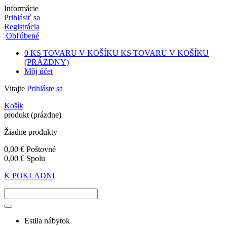
Informácie
Prihlásiť sa
Registrácia
Obľúbené
0
KS TOVARU V KOŠÍKU
KS TOVARU V KOŠÍKU
(PRÁZDNY)
Môj účet
Vitajte
Prihláste sa
Košík
produkt
(prázdne)
Žiadne produkty
0,00 €
Poštovné
0,00 €
Spolu
K POKLADNI
Estila nábytok