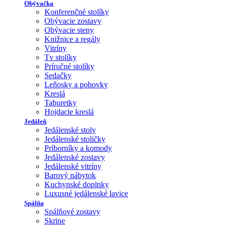
Obývačka
Konferenčné stolíky
Obývacie zostavy
Obývacie steny
Knižnice a regály
Vitríny
Tv stolíky
Príručné stolíky
Sedačky
Leňosky a pohovky
Kreslá
Taburetky
Hojdacie kreslá
Jedáleň
Jedálenské stoly
Jedálenské stoličky
Príborníky a komody
Jedálenské zostavy
Jedálenské vitríny
Barový nábytok
Kuchynské doplnky
Luxusné jedálenské lavice
Spálňa
Spálňové zostavy
Skrine