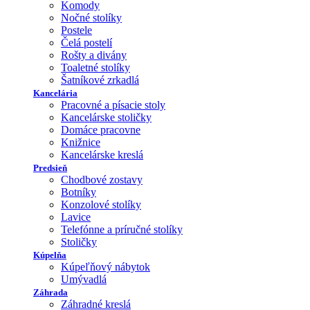
Komody
Nočné stolíky
Postele
Čelá postelí
Rošty a divány
Toaletné stolíky
Šatníkové zrkadlá
Kancelária
Pracovné a písacie stoly
Kancelárske stoličky
Domáce pracovne
Knižnice
Kancelárske kreslá
Predsieň
Chodbové zostavy
Botníky
Konzolové stolíky
Lavice
Telefónne a príručné stolíky
Stoličky
Kúpelňa
Kúpeľňový nábytok
Umývadlá
Záhrada
Záhradné kreslá