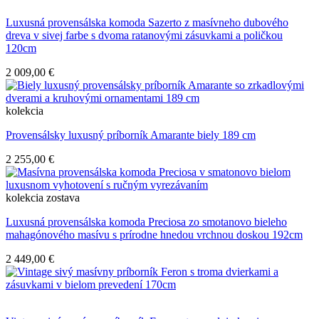
Luxusná provensálska komoda Sazerto z masívneho dubového
dreva v sivej farbe s dvoma ratanovými zásuvkami a poličkou
120cm
2 009,00 €
kolekcia
Provensálsky luxusný príborník Amarante biely 189 cm
2 255,00 €
kolekcia
zostava
Luxusná provensálska komoda Preciosa zo smotanovo bieleho
mahagónového masívu s prírodne hnedou vrchnou doskou 192cm
2 449,00 €