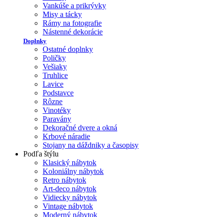
Vankúše a prikrývky
Misy a tácky
Rámy na fotografie
Nástenné dekorácie
Doplnky
Ostatné doplnky
Poličky
Vešiaky
Truhlice
Lavice
Podstavce
Rôzne
Vinotéky
Paravány
Dekoračné dvere a okná
Krbové náradie
Stojany na dáždniky a časopisy
Podľa štýlu
Klasický nábytok
Koloniálny nábytok
Retro nábytok
Art-deco nábytok
Vidiecky nábytok
Vintage nábytok
Moderný nábytok