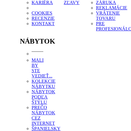
KARIÉRA
ZĽAVY
ZÁRUKA
REKLAMÁCIE
COOKIES
VRÁTENIE
RECENZIE
TOVARU
KONTAKT
PRE
PROFESIONÁL
NÁBYTOK
MALI
BY
STE
VEDIEŤ...
KOLEKCIE
NÁBYTKU
NÁBYTOK
PODĽA
ŠTÝLU
PREČO
NÁBYTOK
CEZ
INTERNET
ŠPANIELSKY