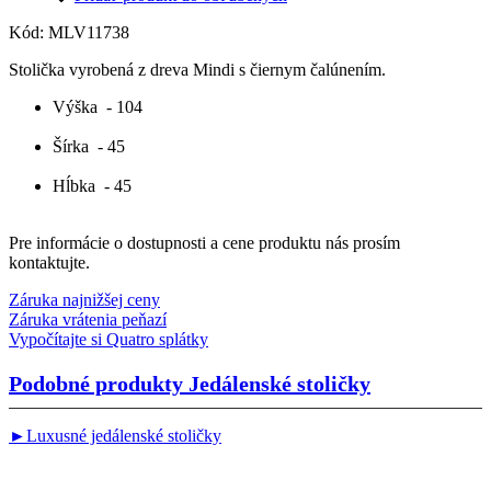
Kód:
MLV11738
Stolička vyrobená z dreva Mindi s čiernym čalúnením.
Výška
- 104
Šírka
- 45
Hĺbka
- 45
Pre informácie o dostupnosti a cene produktu nás prosím
kontaktujte.
Záruka najnižšej ceny
Záruka vrátenia peňazí
Vypočítajte si Quatro splátky
Podobné produkty
Jedálenské stoličky
►Luxusné jedálenské stoličky