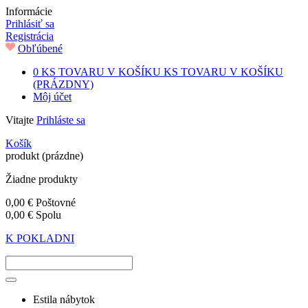
Informácie
Prihlásiť sa
Registrácia
Obľúbené
0
KS TOVARU V KOŠÍKU
KS TOVARU V KOŠÍKU
(PRÁZDNY)
Môj účet
Vitajte
Prihláste sa
Košík
produkt
(prázdne)
Žiadne produkty
0,00 €
Poštovné
0,00 €
Spolu
K POKLADNI
Estila nábytok