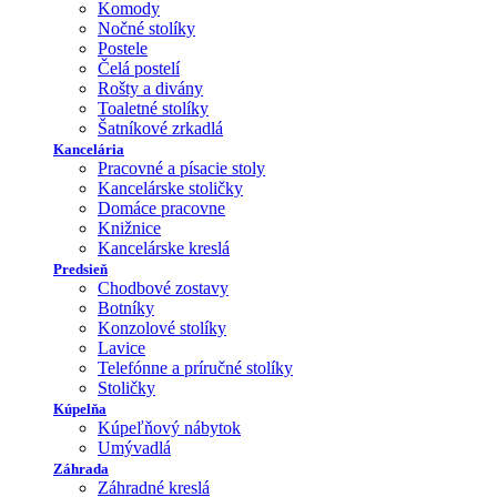
Komody
Nočné stolíky
Postele
Čelá postelí
Rošty a divány
Toaletné stolíky
Šatníkové zrkadlá
Kancelária
Pracovné a písacie stoly
Kancelárske stoličky
Domáce pracovne
Knižnice
Kancelárske kreslá
Predsieň
Chodbové zostavy
Botníky
Konzolové stolíky
Lavice
Telefónne a príručné stolíky
Stoličky
Kúpelňa
Kúpeľňový nábytok
Umývadlá
Záhrada
Záhradné kreslá