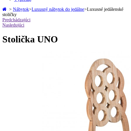
>
Nábytok
>
Luxusný nábytok do jedálne
>
Luxusné jedálenské
stoličky
Predchádzajúci
Nasledujúci
Stolička UNO