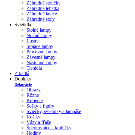
Záhradné stoličky
Záhradné lehátka
Záhradné lavice
Záhradné stoly
Svietidlá
Stolné lampy
Nočné lampy
Lustre
Stojace lampy
Pracovné lampy
Závesné lampy
Nástenné lampy
Tienidlá
Zrkadlá
Doplnky
Dekorácie
Obrazy
Rôzne
Koberce
Sošky a figúry
Sviečky, svietniky a lampáše
Košíky
Vázy a fľaše
Šperkovnice a krabičky
Hodiny