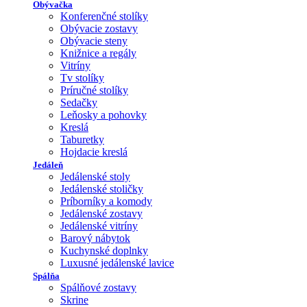
Obývačka
Konferenčné stolíky
Obývacie zostavy
Obývacie steny
Knižnice a regály
Vitríny
Tv stolíky
Príručné stolíky
Sedačky
Leňosky a pohovky
Kreslá
Taburetky
Hojdacie kreslá
Jedáleň
Jedálenské stoly
Jedálenské stoličky
Príborníky a komody
Jedálenské zostavy
Jedálenské vitríny
Barový nábytok
Kuchynské doplnky
Luxusné jedálenské lavice
Spálňa
Spálňové zostavy
Skrine