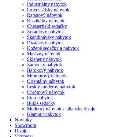
Industriálny nábytok
Provensálsky nábytok
Ratanový nábytok
Rustikálny nábytok
Chesterfield sedačky
Zrkadlový nábytok
Škandinávsky nábytok
Dizajnový nábytok
Kožené sedačky a nábytok
Masívny nábytok
Sklenený nábytok
Zámocký nábytok
Barokový nábytok
Mramorový nábytok
Orientálny nábytok
Lesklý moderný nábytok
Chrómový nábytok
Etno nábytok
Buklé sedačky
Moderný nábytok - taliansky dizajn
Glamour nábytok
Novinky
Showroom
Dizajn
Výpredaj