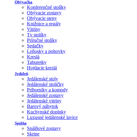
Obývačka
Konferenčné stolíky
Obývacie zostavy
Obývacie steny
Knižnice a regály
Vitríny
Tv stolíky
Príručné stolíky
Sedačky
Leňosky a pohovky
Kreslá
Taburetky
Hojdacie kreslá
Jedáleň
Jedálenské stoly
Jedálenské stoličky
Príborníky a komody
Jedálenské zostavy
Jedálenské vitríny
Barový nábytok
Kuchynské doplnky
Luxusné jedálenské lavice
Spálňa
Spálňové zostavy
Skrine