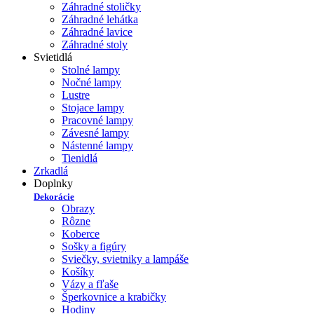
Záhradné stoličky
Záhradné lehátka
Záhradné lavice
Záhradné stoly
Svietidlá
Stolné lampy
Nočné lampy
Lustre
Stojace lampy
Pracovné lampy
Závesné lampy
Nástenné lampy
Tienidlá
Zrkadlá
Doplnky
Dekorácie
Obrazy
Rôzne
Koberce
Sošky a figúry
Sviečky, svietniky a lampáše
Košíky
Vázy a fľaše
Šperkovnice a krabičky
Hodiny