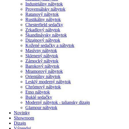
Industriálny nábytok
Provensálsky nábytok
Ratanový nábytok
Rustikálny nábytok
Chesterfield sedačky
Zrkadlový nábytok
Škandinávsky nábytok
Dizajnový nábytok
Kožené sedačky a nábytok
Masívny nábytok
Sklenený nábytok
Zámocký nábytok
Barokový nábytok
Mramorový nábytok
Orientálny nábytok
Lesklý moderný nábytok
Chrómový nábytok
Etno nábytok
Buklé sedačky
Moderný nábytok - taliansky dizajn
Glamour nábytok
Novinky
Showroom
Dizajn
Výpredaj