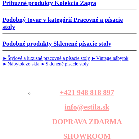
Príbuzné produkty
Kolekcia Zagra
Podobný tovar v kategórií
Pracovné a písacie
stoly
Podobné produkty
Sklenené písacie stoly
►Štýlové a luxusné pracovné a písacie stoly
►Vintage nábytok
►Nábytok zo skla
►Sklenené písacie stoly
+421 948 818 897
info@estila.sk
DOPRAVA ZDARMA
SHOWROOM