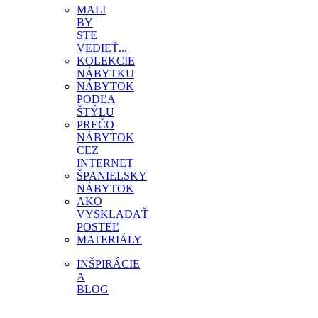
MALI
BY
STE
VEDIEŤ...
KOLEKCIE
NÁBYTKU
NÁBYTOK
PODĽA
ŠTÝLU
PREČO
NÁBYTOK
CEZ
INTERNET
ŠPANIELSKY
NÁBYTOK
AKO
VYSKLADAŤ
POSTEĽ
MATERIÁLY
INŠPIRÁCIE
A
BLOG