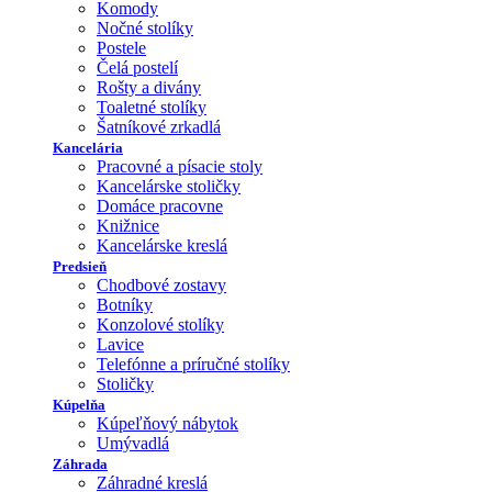
Komody
Nočné stolíky
Postele
Čelá postelí
Rošty a divány
Toaletné stolíky
Šatníkové zrkadlá
Kancelária
Pracovné a písacie stoly
Kancelárske stoličky
Domáce pracovne
Knižnice
Kancelárske kreslá
Predsieň
Chodbové zostavy
Botníky
Konzolové stolíky
Lavice
Telefónne a príručné stolíky
Stoličky
Kúpelňa
Kúpeľňový nábytok
Umývadlá
Záhrada
Záhradné kreslá