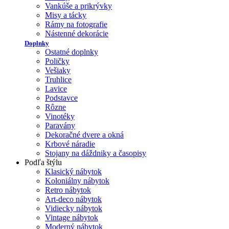
Vankúše a prikrývky
Misy a tácky
Rámy na fotografie
Nástenné dekorácie
Doplnky
Ostatné doplnky
Poličky
Vešiaky
Truhlice
Lavice
Podstavce
Rôzne
Vinotéky
Paravány
Dekoračné dvere a okná
Krbové náradie
Stojany na dáždniky a časopisy
Podľa štýlu
Klasický nábytok
Koloniálny nábytok
Retro nábytok
Art-deco nábytok
Vidiecky nábytok
Vintage nábytok
Moderný nábytok