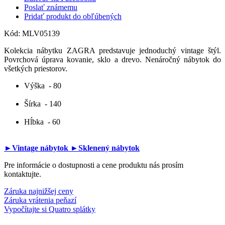
Poslať známemu
Pridať produkt do obľúbených
Kód:
MLV05139
Kolekcia nábytku ZAGRA predstavuje jednoduchý vintage štýl.
Povrchová úprava kovanie, sklo a drevo. Nenáročný nábytok do
všetkých priestorov.
Výška
- 80
Šírka
- 140
Hĺbka
- 60
►Vintage nábytok
►Sklenený nábytok
Pre informácie o dostupnosti a cene produktu nás prosím
kontaktujte.
Záruka najnižšej ceny
Záruka vrátenia peňazí
Vypočítajte si Quatro splátky