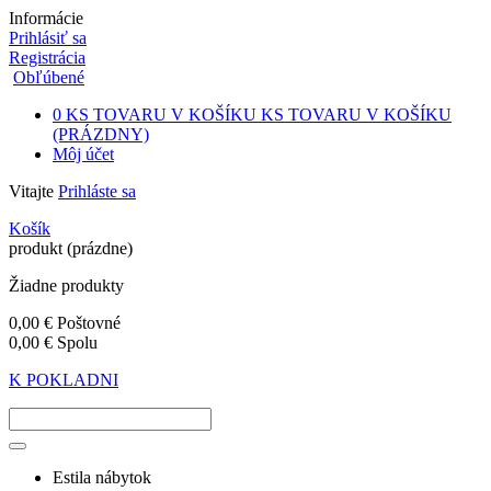
Informácie
Prihlásiť sa
Registrácia
Obľúbené
0
KS TOVARU V KOŠÍKU
KS TOVARU V KOŠÍKU
(PRÁZDNY)
Môj účet
Vitajte
Prihláste sa
Košík
produkt
(prázdne)
Žiadne produkty
0,00 €
Poštovné
0,00 €
Spolu
K POKLADNI
Estila nábytok