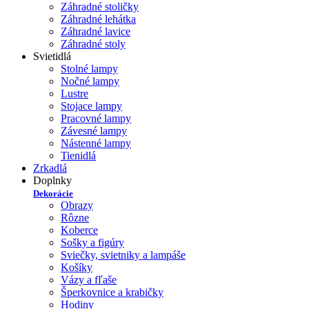
Záhradné stoličky
Záhradné lehátka
Záhradné lavice
Záhradné stoly
Svietidlá
Stolné lampy
Nočné lampy
Lustre
Stojace lampy
Pracovné lampy
Závesné lampy
Nástenné lampy
Tienidlá
Zrkadlá
Doplnky
Dekorácie
Obrazy
Rôzne
Koberce
Sošky a figúry
Sviečky, svietniky a lampáše
Košíky
Vázy a fľaše
Šperkovnice a krabičky
Hodiny