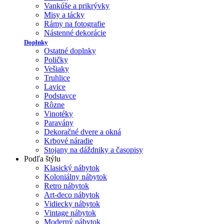
Vankúše a prikrývky
Misy a tácky
Rámy na fotografie
Nástenné dekorácie
Doplnky
Ostatné doplnky
Poličky
Vešiaky
Truhlice
Lavice
Podstavce
Rôzne
Vinotéky
Paravány
Dekoračné dvere a okná
Krbové náradie
Stojany na dáždniky a časopisy
Podľa štýlu
Klasický nábytok
Koloniálny nábytok
Retro nábytok
Art-deco nábytok
Vidiecky nábytok
Vintage nábytok
Moderný nábytok