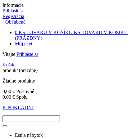
Informácie
Prihlásiť sa
Registrácia
Obľúbené
0
KS TOVARU V KOŠÍKU
KS TOVARU V KOŠÍKU
(PRÁZDNY)
Môj účet
Vitajte
Prihláste sa
Košík
produkt
(prázdne)
Žiadne produkty
0,00 €
Poštovné
0,00 €
Spolu
K POKLADNI
Estila nábytok