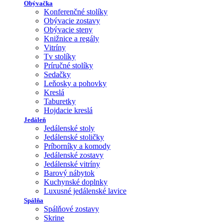
Obývačka
Konferenčné stolíky
Obývacie zostavy
Obývacie steny
Knižnice a regály
Vitríny
Tv stolíky
Príručné stolíky
Sedačky
Leňosky a pohovky
Kreslá
Taburetky
Hojdacie kreslá
Jedáleň
Jedálenské stoly
Jedálenské stoličky
Príborníky a komody
Jedálenské zostavy
Jedálenské vitríny
Barový nábytok
Kuchynské doplnky
Luxusné jedálenské lavice
Spálňa
Spálňové zostavy
Skrine