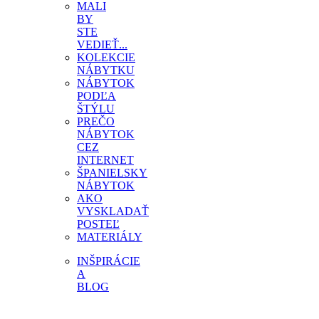
MALI
BY
STE
VEDIEŤ...
KOLEKCIE
NÁBYTKU
NÁBYTOK
PODĽA
ŠTÝLU
PREČO
NÁBYTOK
CEZ
INTERNET
ŠPANIELSKY
NÁBYTOK
AKO
VYSKLADAŤ
POSTEĽ
MATERIÁLY
INŠPIRÁCIE
A
BLOG