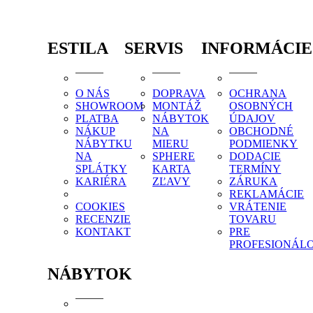
ESTILA
SERVIS
INFORMÁCIE
O NÁS
DOPRAVA
OCHRANA
SHOWROOM
MONTÁŽ
OSOBNÝCH
PLATBA
NÁBYTOK
ÚDAJOV
NÁKUP
NA
OBCHODNÉ
NÁBYTKU
MIERU
PODMIENKY
NA
SPHERE
DODACIE
SPLÁTKY
KARTA
TERMÍNY
KARIÉRA
ZĽAVY
ZÁRUKA
REKLAMÁCIE
COOKIES
VRÁTENIE
RECENZIE
TOVARU
KONTAKT
PRE
PROFESIONÁL
NÁBYTOK