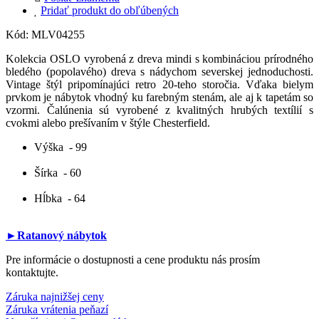
Pridať produkt do obľúbených
Kód:
MLV04255
Kolekcia OSLO vyrobená z dreva mindi s kombináciou prírodného
bledého (popolavého) dreva s nádychom severskej jednoduchosti.
Vintage štýl pripomínajúci retro 20-teho storočia. Vďaka bielym
prvkom je nábytok vhodný ku farebným stenám, ale aj k tapetám so
vzormi. Čalúnenia sú vyrobené z kvalitných hrubých textílií s
cvokmi alebo prešívaním v štýle Chesterfield.
Výška
- 99
Šírka
- 60
Hĺbka
- 64
►Ratanový nábytok
Pre informácie o dostupnosti a cene produktu nás prosím
kontaktujte.
Záruka najnižšej ceny
Záruka vrátenia peňazí