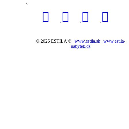
© 2026 ESTILA ® |
www.estila.sk
|
www.estila-
nabytek.cz