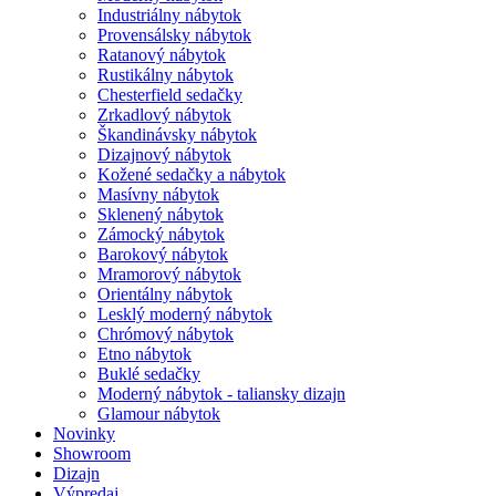
Industriálny nábytok
Provensálsky nábytok
Ratanový nábytok
Rustikálny nábytok
Chesterfield sedačky
Zrkadlový nábytok
Škandinávsky nábytok
Dizajnový nábytok
Kožené sedačky a nábytok
Masívny nábytok
Sklenený nábytok
Zámocký nábytok
Barokový nábytok
Mramorový nábytok
Orientálny nábytok
Lesklý moderný nábytok
Chrómový nábytok
Etno nábytok
Buklé sedačky
Moderný nábytok - taliansky dizajn
Glamour nábytok
Novinky
Showroom
Dizajn
Výpredaj