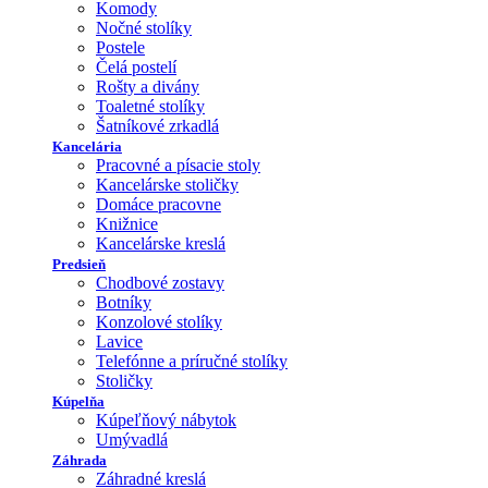
Komody
Nočné stolíky
Postele
Čelá postelí
Rošty a divány
Toaletné stolíky
Šatníkové zrkadlá
Kancelária
Pracovné a písacie stoly
Kancelárske stoličky
Domáce pracovne
Knižnice
Kancelárske kreslá
Predsieň
Chodbové zostavy
Botníky
Konzolové stolíky
Lavice
Telefónne a príručné stolíky
Stoličky
Kúpelňa
Kúpeľňový nábytok
Umývadlá
Záhrada
Záhradné kreslá