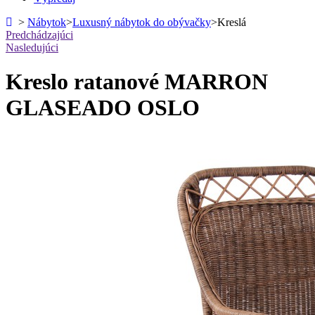
>
Nábytok
>
Luxusný nábytok do obývačky
>
Kreslá
Predchádzajúci
Nasledujúci
Kreslo ratanové MARRON
GLASEADO OSLO