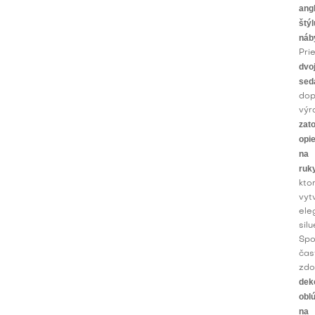
ang
štýl
náb
Pri
dvo
sed
dop
výr
zat
opi
na
ruk
kto
vyt
ele
silu
Sp
čas
zdo
dek
obl
na