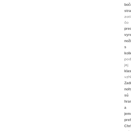
boč
str
zat
čo
pre
vyr
nož
s
kol
pod
jej
kla
vzh
Zad
noh
sú
hra
a
jem
pre
Chr