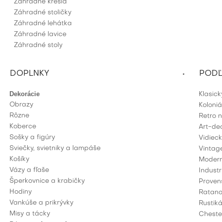
Záhradné kreslá
Záhradné stoličky
Záhradné lehátka
Záhradné lavice
Záhradné stoly
DOPLNKY
PODĽ
Dekorácie
Klasic
Obrazy
Koloni
Rôzne
Retro 
Koberce
Art-de
Sošky a figúry
Vidiec
Sviečky, svietniky a lampáše
Vintag
Košíky
Modern
Vázy a fľaše
Industr
Šperkovnice a krabičky
Proven
Hodiny
Ratano
Vankúše a prikrývky
Rustik
Misy a tácky
Cheste