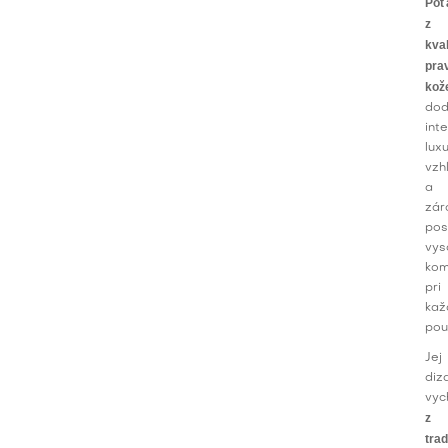
Poť
z
kval
pra
kož
do
inte
lux
vzh
a
zár
pos
vys
kom
pri
ka
pou
Jej
diz
vyc
z
tra