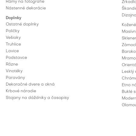
Rámy na fotografie
Zrkadl
Nástenné dekorácie
Škandi
Dizajn
Doplnky
Ostatné doplnky
Kožené
Poličky
Masívn
Vešiaky
Sklene
Truhlice
Zámock
Lavice
Baroko
Podstavce
Mramor
Rôzne
Orient
Vinotéky
Lesklý
Paravány
Chrómo
Dekoračné dvere a okná
Etno n
Krbové náradie
Buklé 
Stojany na dáždniky a časopisy
Modern
Glamou