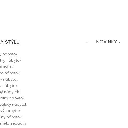
NOVINKY
A ŠTÝLU
ký nábytok
álny nábytok
nábytok
co nábytok
ky nábytok
e nábytok
ý nábytok
iálny nábytok
sálsky nábytok
vý nábytok
álny nábytok
rfield sedačky