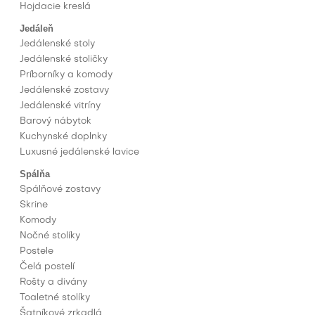
Hojdacie kreslá
Jedáleň
Jedálenské stoly
Jedálenské stoličky
Príborníky a komody
Jedálenské zostavy
Jedálenské vitríny
Barový nábytok
Kuchynské doplnky
Luxusné jedálenské lavice
Spálňa
Spálňové zostavy
Skrine
Komody
Nočné stolíky
Postele
Čelá postelí
Rošty a divány
Toaletné stolíky
Šatníkové zrkadlá