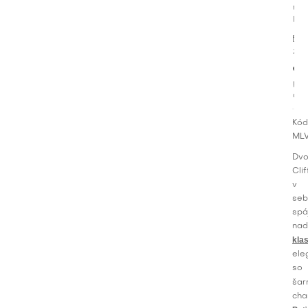
na
Fa
zn
pro
obľ
Kód
MLV
Dvo
Cli
v
se
spá
nad
kla
ele
so
ša
cha