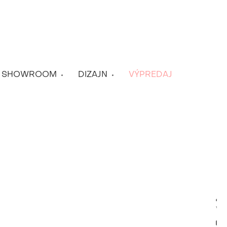
SHOWROOM
DIZAJN
VÝPREDAJ
Vyt
Z