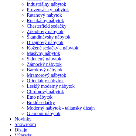
Industriálny nábytok
Provensálsky nábytok
Ratanový nábytok
Rustikálny nábytok
Chesterfield sedačky
Zrkadlový nábytok
Škandinávsky nábytok
Dizajnový nábytok
Kožené sedačky a nábytok
Masívny nábytok
Sklenený nábytok
Zámocký nábytok
Barokový nábytok
Mramorový nábytok
Orientálny nábytok
Lesklý moderný nábytok
Chrómový nábytok
Etno nábytok
Buklé sedačky
Moderný nábytok - taliansky dizajn
Glamour nábytok
Novinky
Showroom
Dizajn
Výpredaj