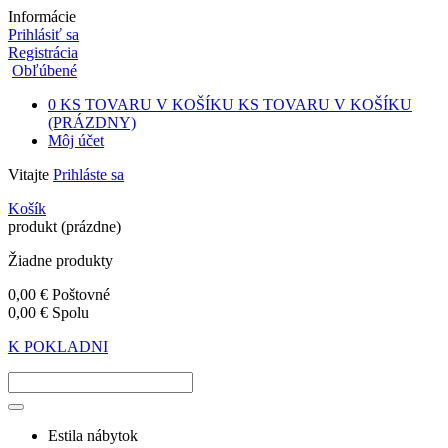
Informácie
Prihlásiť sa
Registrácia
Obľúbené
0
KS TOVARU V KOŠÍKU
KS TOVARU V KOŠÍKU
(PRÁZDNY)
Môj účet
Vitajte
Prihláste sa
Košík
produkt
(prázdne)
Žiadne produkty
0,00 €
Poštovné
0,00 €
Spolu
K POKLADNI
Estila nábytok