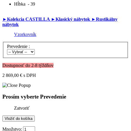
Hĺbka
- 39
►Kolekcia CASTILLA
►Klasický nábytok
►Rustikálny
nábytok
Vzorkovník
Prevedenie :
Dostupnosť do 2-8 týždňov
2 869,00 €
s DPH
Prosím vyberte Prevedenie
Zatvoriť
Množstvo: