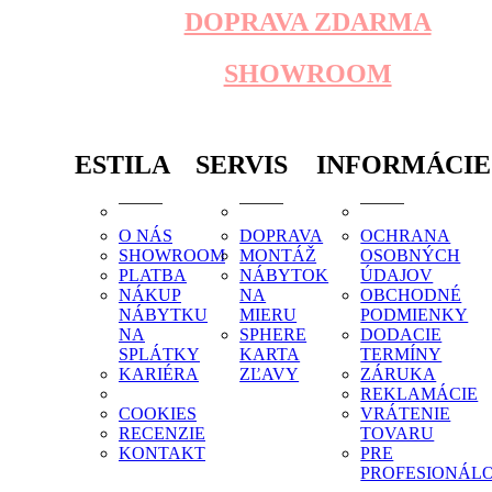
DOPRAVA ZDARMA
SHOWROOM
ESTILA
SERVIS
INFORMÁCIE
O NÁS
DOPRAVA
OCHRANA
SHOWROOM
MONTÁŽ
OSOBNÝCH
PLATBA
NÁBYTOK
ÚDAJOV
NÁKUP
NA
OBCHODNÉ
NÁBYTKU
MIERU
PODMIENKY
NA
SPHERE
DODACIE
SPLÁTKY
KARTA
TERMÍNY
KARIÉRA
ZĽAVY
ZÁRUKA
REKLAMÁCIE
COOKIES
VRÁTENIE
RECENZIE
TOVARU
KONTAKT
PRE
PROFESIONÁL