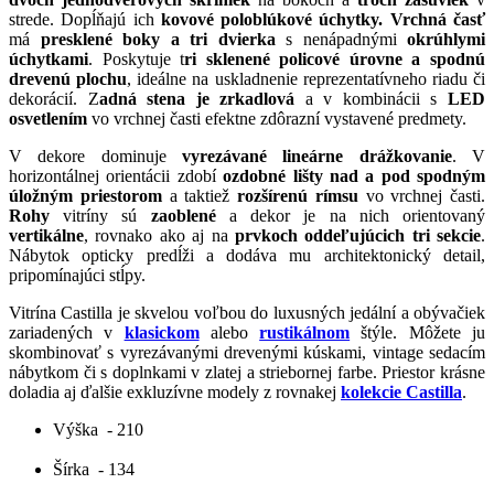
strede. Dopĺňajú ich
kovové poloblúkové úchytky. Vrchná časť
má
presklené boky a tri dvierka
s nenápadnými
okrúhlymi
úchytkami
. Poskytuje t
ri sklenené policové úrovne a spodnú
drevenú plochu
, ideálne na uskladnenie reprezentatívneho riadu či
dekorácií. Z
adná stena je zrkadlová
a v kombinácii s
LED
osvetlením
vo vrchnej časti efektne zdôrazní vystavené predmety.
V dekore dominuje
vyrezávané lineárne drážkovanie
. V
horizontálnej orientácii zdobí
ozdobné lišty nad a pod spodným
úložným priestorom
a taktiež
rozšírenú rímsu
vo vrchnej časti.
Rohy
vitríny sú
zaoblené
a dekor je na nich orientovaný
vertikálne
, rovnako ako aj na
prvkoch oddeľujúcich tri sekcie
.
Nábytok opticky predĺži a dodáva mu architektonický detail,
pripomínajúci stĺpy.
Vitrína Castilla je skvelou voľbou do luxusných jedální a obývačiek
zariadených v
klasickom
alebo
rustikálnom
štýle. Môžete ju
skombinovať s vyrezávanými drevenými kúskami, vintage sedacím
nábytkom či s doplnkami v zlatej a striebornej farbe. Priestor krásne
doladia aj ďalšie exkluzívne modely z rovnakej
kolekcie Castilla
.
Výška
- 210
Šírka
- 134