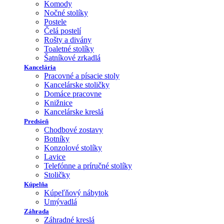
Komody
Nočné stolíky
Postele
Čelá postelí
Rošty a divány
Toaletné stolíky
Šatníkové zrkadlá
Kancelária
Pracovné a písacie stoly
Kancelárske stoličky
Domáce pracovne
Knižnice
Kancelárske kreslá
Predsieň
Chodbové zostavy
Botníky
Konzolové stolíky
Lavice
Telefónne a príručné stolíky
Stoličky
Kúpelňa
Kúpeľňový nábytok
Umývadlá
Záhrada
Záhradné kreslá