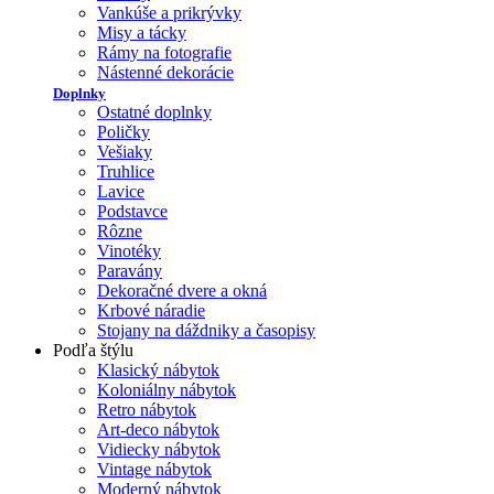
Vankúše a prikrývky
Misy a tácky
Rámy na fotografie
Nástenné dekorácie
Doplnky
Ostatné doplnky
Poličky
Vešiaky
Truhlice
Lavice
Podstavce
Rôzne
Vinotéky
Paravány
Dekoračné dvere a okná
Krbové náradie
Stojany na dáždniky a časopisy
Podľa štýlu
Klasický nábytok
Koloniálny nábytok
Retro nábytok
Art-deco nábytok
Vidiecky nábytok
Vintage nábytok
Moderný nábytok