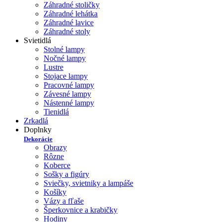
Záhradné stoličky
Záhradné lehátka
Záhradné lavice
Záhradné stoly
Svietidlá
Stolné lampy
Nočné lampy
Lustre
Stojace lampy
Pracovné lampy
Závesné lampy
Nástenné lampy
Tienidlá
Zrkadlá
Doplnky
Dekorácie
Obrazy
Rôzne
Koberce
Sošky a figúry
Sviečky, svietniky a lampáše
Košíky
Vázy a fľaše
Šperkovnice a krabičky
Hodiny