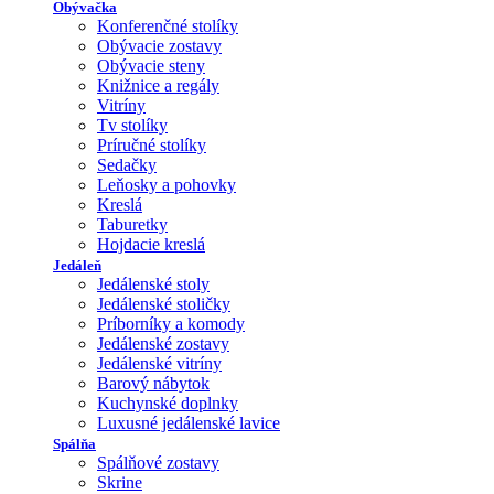
Obývačka
Konferenčné stolíky
Obývacie zostavy
Obývacie steny
Knižnice a regály
Vitríny
Tv stolíky
Príručné stolíky
Sedačky
Leňosky a pohovky
Kreslá
Taburetky
Hojdacie kreslá
Jedáleň
Jedálenské stoly
Jedálenské stoličky
Príborníky a komody
Jedálenské zostavy
Jedálenské vitríny
Barový nábytok
Kuchynské doplnky
Luxusné jedálenské lavice
Spálňa
Spálňové zostavy
Skrine