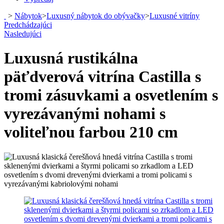
>
Nábytok
>
Luxusný nábytok do obývačky
>
Luxusné vitríny
Predchádzajúci
Nasledujúci
Luxusná rustikálna
päťdverová vitrína Castilla s
tromi zásuvkami a osvetlením s
vyrezávanými nohami s
voliteľnou farbou 210 cm