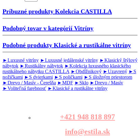
Príbuzné produkty
Kolekcia CASTILLA
Podobný tovar v kategórií
Vitríny
Podobné produkty
Klasické a rustikálne vitríny
►Luxusné vitríny
►Luxusné jedálenské vitríny
►Klasický štýlový
nábytok
►Rustikálny nábytok
►Kolekcia luxusného klasického
rustikálneho nábytku CASTILLA
►Obdĺžnikový
►Uzavrený
►S
nožičkami
►S dvierkami
►S poličkami
►S úložným priestorom
►Drevo / Masív - Čerešňa
►MDF
►Sklo
►Drevo / Masív
►Voliteľná farebnosť
►Klasické a rustikálne vitríny
+421 948 818 897
info@estila.sk