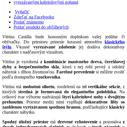
Vytlačiť
Zdieľať na Facebooku
Poslať známemu
Pridať produkt do obľúbených
Vitrína Castilla bude honosným doplnkom vašej jedálne či
obývačky. Do priestoru prinesie luxusnú atmosféru
klasického
štýlu
. Vkusné
vyrezávané zdobenie
jej dodáva dekoratívny
charakter s nadčasovým vizuálom.
Vitrína je vyrobená
z kombinácie masívneho dreva, čerešňovej
dyhy a bezpečnostného skla
, ktorá z nej robí pevný a odolný
nábytok s dlhou životnosťou.
Farebné prevedenie
si môžete zvoliť
podľa dostupného
vzorkovníka
.
Vitrína má
mohutnú siluetu
, rozdelenú na t
ri vertikálne sekcie
, z
ktorých
stredná je formovaná do elegantného poloblúka
. Na
celkový tvar výborne nadväzujú
štyri kabriolové nohy s dvojitým
prehnutím
. Priestor medzi nimi vypĺňajú
dekoratívne lišty so
zaoblenou vyrezávanou spodnou hranou
, podčiarkujúce
klasický
charakter nábytku.
Spodný úložný priestor
má
drevené vyhotovenie
a pozostáva
z
dvoch jednodverových skriniek
na bokoch a
troch zásuviek
v