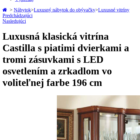
>
Nábytok
>
Luxusný nábytok do obývačky
>
Luxusné vitríny
Predchádzajúci
Nasledujúci
Luxusná klasická vitrína
Castilla s piatimi dvierkami a
tromi zásuvkami s LED
osvetlením a zrkadlom vo
voliteľnej farbe 196 cm