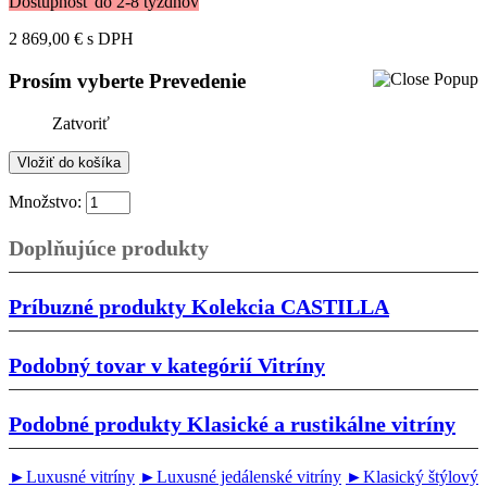
Dostupnosť do 2-8 týždňov
2 869,00 €
s DPH
Prosím vyberte Prevedenie
Zatvoriť
Množstvo:
Doplňujúce produkty
Príbuzné produkty
Kolekcia CASTILLA
Podobný tovar v kategórií
Vitríny
Podobné produkty
Klasické a rustikálne vitríny
►Luxusné vitríny
►Luxusné jedálenské vitríny
►Klasický štýlový