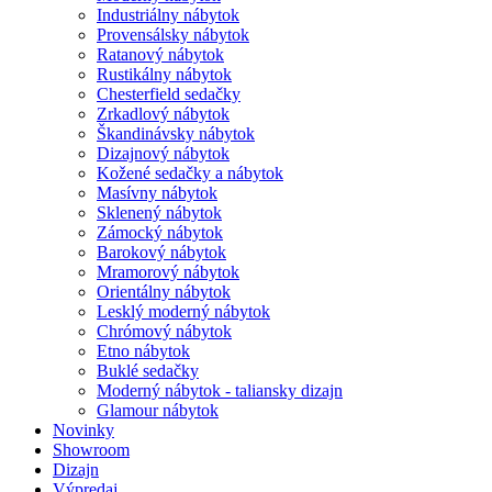
Industriálny nábytok
Provensálsky nábytok
Ratanový nábytok
Rustikálny nábytok
Chesterfield sedačky
Zrkadlový nábytok
Škandinávsky nábytok
Dizajnový nábytok
Kožené sedačky a nábytok
Masívny nábytok
Sklenený nábytok
Zámocký nábytok
Barokový nábytok
Mramorový nábytok
Orientálny nábytok
Lesklý moderný nábytok
Chrómový nábytok
Etno nábytok
Buklé sedačky
Moderný nábytok - taliansky dizajn
Glamour nábytok
Novinky
Showroom
Dizajn
Výpredaj