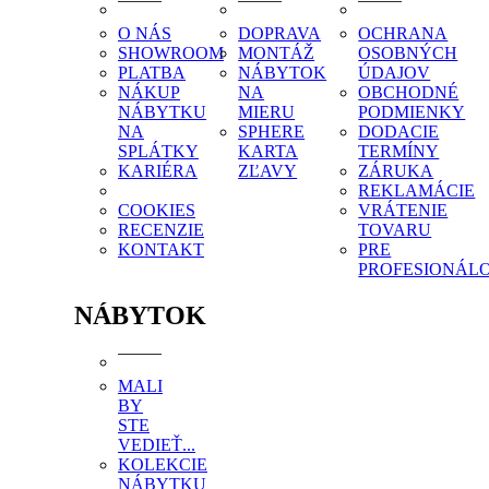
O NÁS
DOPRAVA
OCHRANA
SHOWROOM
MONTÁŽ
OSOBNÝCH
PLATBA
NÁBYTOK
ÚDAJOV
NÁKUP
NA
OBCHODNÉ
NÁBYTKU
MIERU
PODMIENKY
NA
SPHERE
DODACIE
SPLÁTKY
KARTA
TERMÍNY
KARIÉRA
ZĽAVY
ZÁRUKA
REKLAMÁCIE
COOKIES
VRÁTENIE
RECENZIE
TOVARU
KONTAKT
PRE
PROFESIONÁL
NÁBYTOK
MALI
BY
STE
VEDIEŤ...
KOLEKCIE
NÁBYTKU