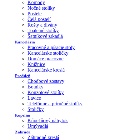
Komody
Nočné stolíky
Postele
Čelá postelí
Rošty a divány
Toaletné stolíky
Šatníkové zrkadlá
Kancelária
Pracovné a písacie stoly
Kancelárske stoličky
Domáce pracovne
Knižnice
Kancelárske kreslá
Predsieň
Chodbové zostavy
Botníky
Konzolové stolíky
Lavice
Telefónne a príručné stolíky
Stoličky
Kúpelňa
Kúpeľňový nábytok
Umývadlá
Záhrada
Záhradné kreslá