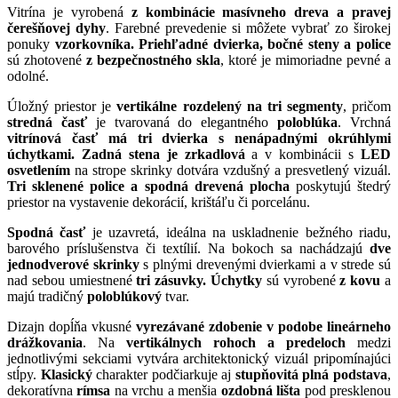
Vitrína je vyrobená
z kombinácie masívneho dreva a pravej
čerešňovej dyhy
. Farebné prevedenie si môžete vybrať zo širokej
ponuky
vzorkovníka. Priehľadné dvierka, bočné steny a police
sú zhotovené
z bezpečnostného skla
, ktoré je mimoriadne pevné a
odolné.
Úložný priestor je
vertikálne rozdelený na tri segmenty
, pričom
stredná časť
je tvarovaná do elegantného
poloblúka
. Vrchná
vitrínová časť má tri dvierka s nenápadnými okrúhlymi
úchytkami. Zadná stena je zrkadlová
a v kombinácii s
LED
osvetlením
na strope skrinky dotvára vzdušný a presvetlený vizuál.
Tri sklenené police a spodná drevená plocha
poskytujú štedrý
priestor na vystavenie dekorácií, krištáľu či porcelánu.
Spodná časť
je uzavretá, ideálna na uskladnenie bežného riadu,
barového príslušenstva či textílií. Na bokoch sa nachádzajú
dve
jednodverové skrinky
s plnými drevenými dvierkami a v strede sú
nad sebou umiestnené
tri zásuvky. Úchytky
sú vyrobené
z kovu
a
majú tradičný
poloblúkový
tvar.
Dizajn dopĺňa vkusné
vyrezávané zdobenie v podobe lineárneho
drážkovania
. Na
vertikálnych rohoch a predeloch
medzi
jednotlivými sekciami vytvára architektonický vizuál pripomínajúci
stĺpy.
Klasický
charakter podčiarkuje aj
stupňovitá plná podstava
,
dekoratívna
rímsa
na vrchu a menšia
ozdobná lišta
pod presklenou