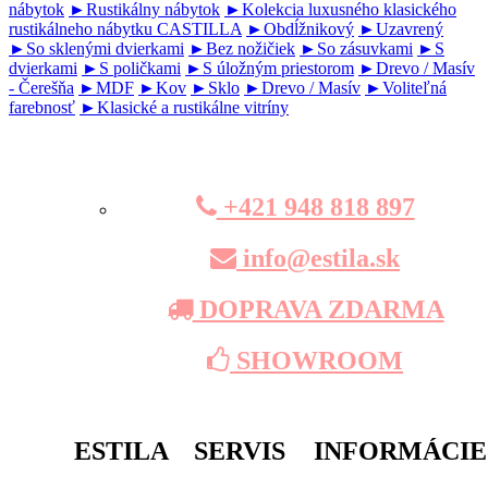
nábytok
►Rustikálny nábytok
►Kolekcia luxusného klasického
rustikálneho nábytku CASTILLA
►Obdĺžnikový
►Uzavrený
►So sklenými dvierkami
►Bez nožičiek
►So zásuvkami
►S
dvierkami
►S poličkami
►S úložným priestorom
►Drevo / Masív
- Čerešňa
►MDF
►Kov
►Sklo
►Drevo / Masív
►Voliteľná
farebnosť
►Klasické a rustikálne vitríny
+421 948 818 897
info@estila.sk
DOPRAVA ZDARMA
SHOWROOM
ESTILA
SERVIS
INFORMÁCIE