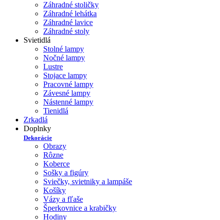
Záhradné stoličky
Záhradné lehátka
Záhradné lavice
Záhradné stoly
Svietidlá
Stolné lampy
Nočné lampy
Lustre
Stojace lampy
Pracovné lampy
Závesné lampy
Nástenné lampy
Tienidlá
Zrkadlá
Doplnky
Dekorácie
Obrazy
Rôzne
Koberce
Sošky a figúry
Sviečky, svietniky a lampáše
Košíky
Vázy a fľaše
Šperkovnice a krabičky
Hodiny