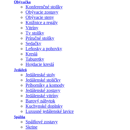
Obývačka
Konferenčné stolíky
Obývacie zostavy
Obývacie steny
Knižnice a regály
Vitríny
Tv stolíky
Príručné stolíky
Sedačky
Leňosky a pohovky
Kreslá
Taburetky
Hojdacie kreslá
Jedáleň
Jedálenské stoly
Jedálenské stoličky
Príborníky a komody
Jedálenské zostavy
Jedálenské vitríny
Barový nábytok
Kuchynské doplnky
Luxusné jedálenské lavice
Spálňa
Spálňové zostavy
Skrine