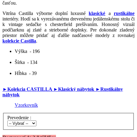
časťou.
Vitrína Castilla výborne doplní luxusné
klasické
a
rustikálne
interiéry. Hodí sa k vyrezávanému drevenému jedálenskému stolu či
k vintage sedačke s chesterfield prešívaním. Honosný vizuál
podčiarknu aj zlaté a strieborné doplnky. Pre dokonale zladený
priestor môžete pridať aj ďalšie nadčasové modely z rovnakej
kolekcie Castilla
.
Výška
- 196
Šírka
- 134
Hĺbka
- 39
►Kolekcia CASTILLA
►Klasický nábytok
►Rustikálny
nábytok
Vzorkovník
Prevedenie :