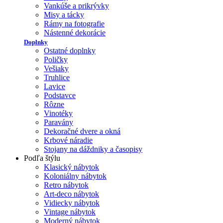
Vankúše a prikrývky
Misy a tácky
Rámy na fotografie
Nástenné dekorácie
Doplnky
Ostatné doplnky
Poličky
Vešiaky
Truhlice
Lavice
Podstavce
Rôzne
Vinotéky
Paravány
Dekoračné dvere a okná
Krbové náradie
Stojany na dáždniky a časopisy
Podľa štýlu
Klasický nábytok
Koloniálny nábytok
Retro nábytok
Art-deco nábytok
Vidiecky nábytok
Vintage nábytok
Moderný nábytok