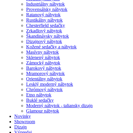
Industriálny nábytok
Provensálsky nábytok
Ratanový nábytok
Rustikálny nábytok
Chesterfield sedačky
Zrkadlový nábytok
Škandinávsky nábytok
Dizajnový nábytok
Kožené sedačky a nábytok
Masívny nábytok
Sklenený nábytok
Zámocký nábytok
Barokový nábytok
Mramorový nábytok
Orientálny nábytok
Lesklý moderný nábytok
Chrómový nábytok
Etno nábytok
Buklé sedačky
Moderný nábytok - taliansky dizajn
Glamour nábytok
Novinky
Showroom
Dizajn
Výpredaj