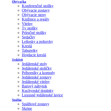
Obývačka
Konferenčné stolíky
Obývacie zostavy
Obývacie steny
Knižnice a regály
Vitríny
Tv stolíky
Príručné stolíky
Sedačky
Leňosky a pohovky
Kreslá
Taburetky
Hojdacie kreslá
Jedáleň
Jedálenské stoly
Jedálenské stoličky
Príborníky a komody
Jedálenské zostavy
Jedálenské vitríny
Barový nábytok
Kuchynské doplnky
Luxusné jedálenské lavice
Spálňa
Spálňové zostavy
Skrine