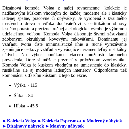
Dizajnová komoda Volga z našej rovnomennej kolekcie je
nadčasovým kúskom vhodným do každej moderne ale i klasicky
ladenej spálne, pracovne či obývačky. Je vyrobená z kvalitného
masívneho dreva a vďaka dodávateľovi s certifikátom obnovy
lesného porastu a precíznej ručnej a ekologickej výrobe je výbornou
udržateľnou voľbou. Komoda Volga disponuje štyrmi zásuvkami
zdobenými okrúhlymi kovovými rukoväťami. Dominantu jej
vzhľadu tvoria čisté minimalistické línie a ručné vyrezávanie
zjemňujúce celkový vzhľad a vytvárajúce nezameniteľný rustikálny
nádych. Na výber ponúkame viacero možností farebného
prevedenia, ktoré si môžete prezrieť v priloženom vzorkovníku.
Komoda Volga je kúskom vhodným na umiestnenie do klasicky,
rustikálne ale aj moderne ladených interiérov. Odporúčame tiež
kombináciu s ďalšími kúskami z tejto kolekcie.
Výška
- 115
Šírka
- 84
Hĺbka
- 45.5
►Kolekcia Volga
►Kolekcia Esperanza
►Moderný nábytok
►Dizajnový nábytok
►Masívny nábytok