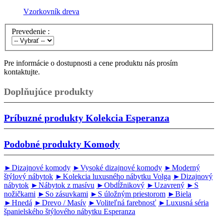
Vzorkovník dreva
Prevedenie :
Pre informácie o dostupnosti a cene produktu nás prosím
kontaktujte.
Doplňujúce produkty
Príbuzné produkty
Kolekcia Esperanza
Podobné produkty
Komody
►Dizajnové komody
►Vysoké dizajnové komody
►Moderný
štýlový nábytok
►Kolekcia luxusného nábytku Volga
►Dizajnový
nábytok
►Nábytok z masívu
►Obdĺžnikový
►Uzavrený
►S
nožičkami
►So zásuvkami
►S úložným priestorom
►Biela
►Hnedá
►Drevo / Masív
►Voliteľná farebnosť
►Luxusná séria
španielského štýlového nábytku Esperanza