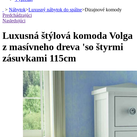
>
Nábytok
>
Luxusný nábytok do spálne
>
Dizajnové komody
Predchádzajúci
Nasledujúci
Luxusná štýlová komoda Volga
z masívneho dreva 'so štyrmi
zásuvkami 115cm