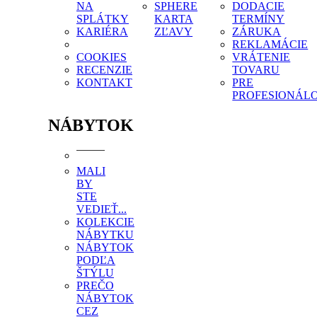
NA
SPHERE
DODACIE
SPLÁTKY
KARTA
TERMÍNY
KARIÉRA
ZĽAVY
ZÁRUKA
REKLAMÁCIE
COOKIES
VRÁTENIE
RECENZIE
TOVARU
KONTAKT
PRE
PROFESIONÁL
NÁBYTOK
MALI
BY
STE
VEDIEŤ...
KOLEKCIE
NÁBYTKU
NÁBYTOK
PODĽA
ŠTÝLU
PREČO
NÁBYTOK
CEZ