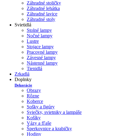
Záhradné stoličky
Záhradné lehátka
Záhradné lavice
Záhradné stoly
Svietidlá
Stolné lampy
Nočné lampy
Lustre
Stojace lampy
Pracovné lampy
Závesné lampy
Nástenné lampy
Tienidlá
Zrkadlá
Doplnky
Dekorácie
Obrazy
Rôzne
Koberce
Sošky a figúry
Sviečky, svietniky a lampáše
Košíky
Vázy a fľaše
Šperkovnice a krabičky
Hodiny