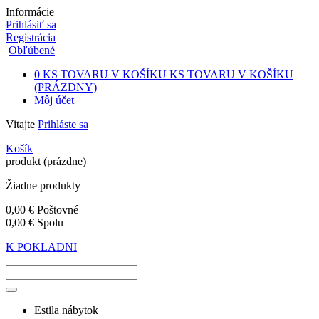
Informácie
Prihlásiť sa
Registrácia
Obľúbené
0
KS TOVARU V KOŠÍKU
KS TOVARU V KOŠÍKU
(PRÁZDNY)
Môj účet
Vitajte
Prihláste sa
Košík
produkt
(prázdne)
Žiadne produkty
0,00 €
Poštovné
0,00 €
Spolu
K POKLADNI
Estila nábytok