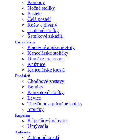
Komody
Nočné stolíky
Postele
Čelá postelí
Rošty a divány
Toaletné stolíky
Šatníkové zrkadlá
Kancelária
Pracovné a písacie stoly
Kancelárske stoličky
Domáce pracovne
Knižnice
Kancelárske kreslá
Predsieň
Chodbové zostavy
Botníky
Konzolové stolíky
Lavice
Telefónne a príručné stolíky
Stoličky
Kúpelňa
Kúpeľňový nábytok
Umývadlá
Záhrada
Záhradné kreslá