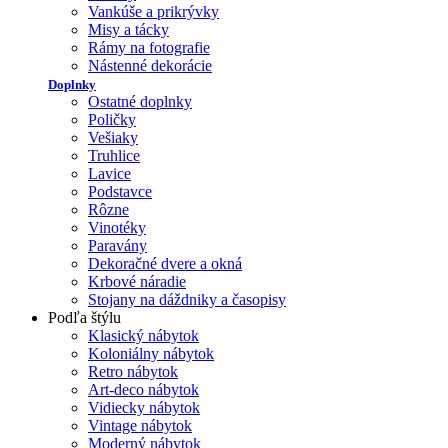
Vankúše a prikrývky
Misy a tácky
Rámy na fotografie
Nástenné dekorácie
Doplnky
Ostatné doplnky
Poličky
Vešiaky
Truhlice
Lavice
Podstavce
Rôzne
Vinotéky
Paravány
Dekoračné dvere a okná
Krbové náradie
Stojany na dáždniky a časopisy
Podľa štýlu
Klasický nábytok
Koloniálny nábytok
Retro nábytok
Art-deco nábytok
Vidiecky nábytok
Vintage nábytok
Moderný nábytok