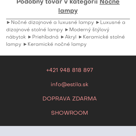
Podobný tovar v kategórií
Nočné
lampy
►Nočné dizajnové a luxusné lampy
►Luxusné a
dizajnové stolné lampy
►Moderný štýlový
nábytok
►Priehľadná
►Akryl
►Keramické stolné
lampy
►Keramické nočné lampy
+421 948 818 897
info@estila.sk
DOPRAVA ZDARMA
SHOWROOM