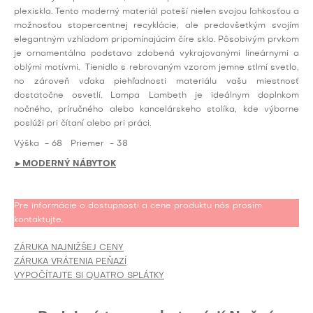
plexiskla. Tento moderný materiál poteší nielen svojou ľahkosťou a
možnosťou stopercentnej recyklácie, ale predovšetkým svojím
elegantným vzhľadom pripomínajúcim číre sklo. Pôsobivým prvkom
je ornamentálna podstava zdobená vykrajovanými lineárnymi a
oblými motívmi. Tienidlo s rebrovaným vzorom jemne stlmí svetlo,
no zároveň vďaka piehľadnosti materiálu vašu miestnosť
dostatočne osvetlí. Lampa Lambeth je ideálnym doplnkom
nočného, príručného alebo kancelárskeho stolíka, kde výborne
poslúži pri čítaní alebo pri práci.
Výška
- 68
Priemer
- 38
►MODERNÝ NÁBYTOK
Pre informácie o dostupnosti a cene produktu nás prosím
kontaktujte.
ZÁRUKA NAJNIŽŠEJ CENY
ZÁRUKA VRÁTENIA PEŇAZÍ
VYPOČÍTAJTE SI QUATRO SPLÁTKY