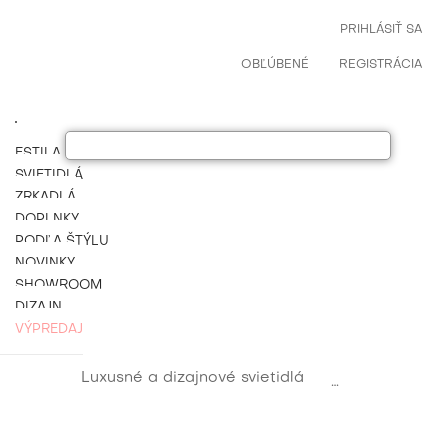
PRIHLÁSIŤ SA
OBĽÚBENÉ
REGISTRÁCIA
ESTILA NÁBYTOK
SVIETIDLÁ
ZRKADLÁ
DOPLNKY
PODĽA ŠTÝLU
NOVINKY
SHOWROOM
DIZAJN
VÝPREDAJ
Luxusné a dizajnové svietidlá
Nočné dizajnov