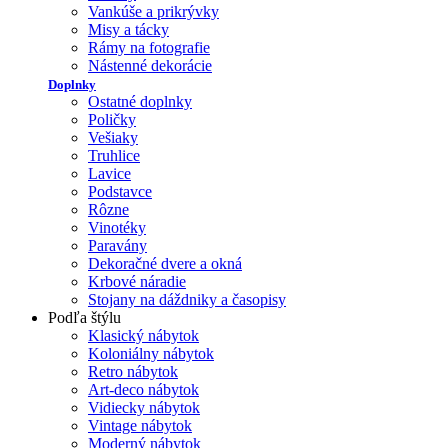
Vankúše a prikrývky
Misy a tácky
Rámy na fotografie
Nástenné dekorácie
Doplnky
Ostatné doplnky
Poličky
Vešiaky
Truhlice
Lavice
Podstavce
Rôzne
Vinotéky
Paravány
Dekoračné dvere a okná
Krbové náradie
Stojany na dáždniky a časopisy
Podľa štýlu
Klasický nábytok
Koloniálny nábytok
Retro nábytok
Art-deco nábytok
Vidiecky nábytok
Vintage nábytok
Moderný nábytok