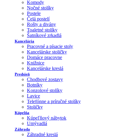
Komody
Nočné stolíky
Postele
Čelá postelí
Rošty a divány
Toaletné stolíky
Šatníkové zrkadlá
Kancelária
Pracovné a písacie stoly
Kancelárske stoličky
Domáce pracovne
Knižnice
Kancelárske kreslá
Predsieň
Chodbové zostavy
Botníky
Konzolové stolíky
Lavice
Telefónne a príručné stolíky
Stoličky
Kúpelňa
Kúpeľňový nábytok
Umývadlá
Záhrada
Záhradné kreslá