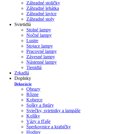
Záhradné stoličky
Záhradné lehátka
Záhradné lavice
Záhradné stoly
Svietidlá
Stolné lampy
Nočné lampy
Lustre
Stojace lampy
Pracovné lampy
Závesné lampy
Nástenné lampy
Tienidlá
Zrkadlá
Doplnky
Dekorácie
Obrazy
Rôzne
Koberce
Sošky a figúry
Sviečky, svietniky a lampáše
Košíky
Vázy a fľaše
Šperkovnice a krabičky
Hodiny