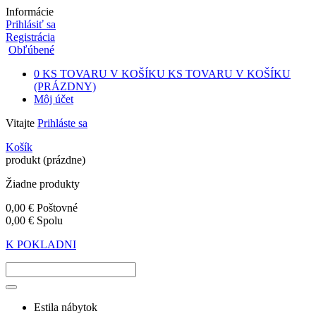
Informácie
Prihlásiť sa
Registrácia
Obľúbené
0
KS TOVARU V KOŠÍKU
KS TOVARU V KOŠÍKU
(PRÁZDNY)
Môj účet
Vitajte
Prihláste sa
Košík
produkt
(prázdne)
Žiadne produkty
0,00 €
Poštovné
0,00 €
Spolu
K POKLADNI
Estila nábytok