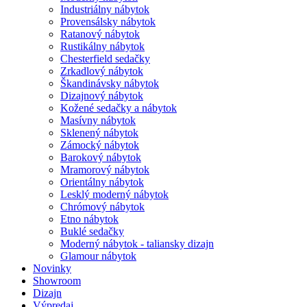
Industriálny nábytok
Provensálsky nábytok
Ratanový nábytok
Rustikálny nábytok
Chesterfield sedačky
Zrkadlový nábytok
Škandinávsky nábytok
Dizajnový nábytok
Kožené sedačky a nábytok
Masívny nábytok
Sklenený nábytok
Zámocký nábytok
Barokový nábytok
Mramorový nábytok
Orientálny nábytok
Lesklý moderný nábytok
Chrómový nábytok
Etno nábytok
Buklé sedačky
Moderný nábytok - taliansky dizajn
Glamour nábytok
Novinky
Showroom
Dizajn
Výpredaj