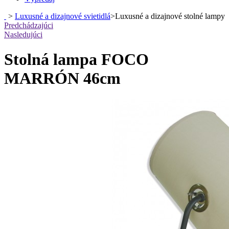
>
Luxusné a dizajnové svietidlá
>
Luxusné a dizajnové stolné lampy
Predchádzajúci
Nasledujúci
Stolná lampa FOCO
MARRÓN 46cm