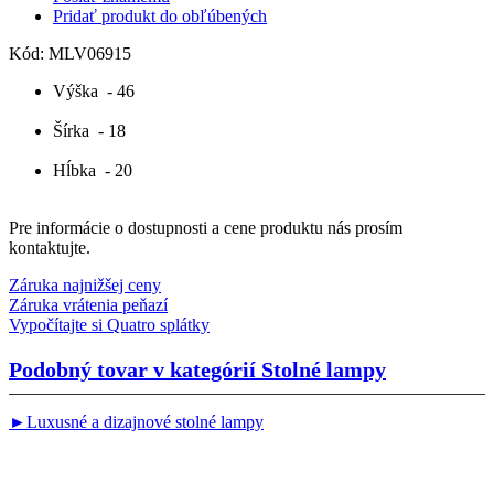
Pridať produkt do obľúbených
Kód:
MLV06915
Výška
- 46
Šírka
- 18
Hĺbka
- 20
Pre informácie o dostupnosti a cene produktu nás prosím
kontaktujte.
Záruka najnižšej ceny
Záruka vrátenia peňazí
Vypočítajte si Quatro splátky
Podobný tovar v kategórií
Stolné lampy
►Luxusné a dizajnové stolné lampy