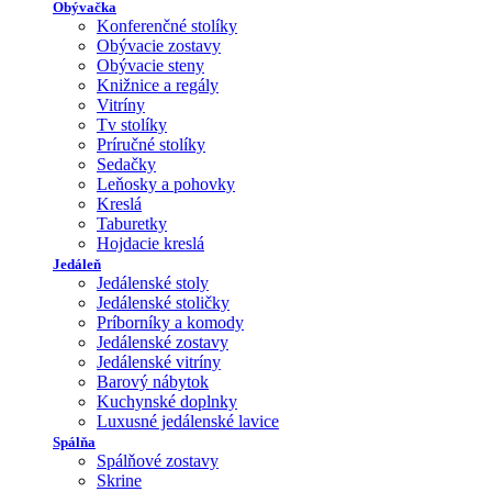
Obývačka
Konferenčné stolíky
Obývacie zostavy
Obývacie steny
Knižnice a regály
Vitríny
Tv stolíky
Príručné stolíky
Sedačky
Leňosky a pohovky
Kreslá
Taburetky
Hojdacie kreslá
Jedáleň
Jedálenské stoly
Jedálenské stoličky
Príborníky a komody
Jedálenské zostavy
Jedálenské vitríny
Barový nábytok
Kuchynské doplnky
Luxusné jedálenské lavice
Spálňa
Spálňové zostavy
Skrine