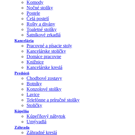
Komody
Nočné stolíky
Postele
Čelá postelí
Rošty a divány
Toaletné stolíky
Šatníkové zrkadlá
Kancelária
Pracovné a písacie stoly
Kancelárske stoličky
Domáce pracovne
Knižnice
Kancelárske kreslá
Predsieň
Chodbové zostavy
Botníky
Konzolové stolíky
Lavice
Telefónne a príručné stolíky
Stoličky
Kúpelňa
Kúpeľňový nábytok
Umývadlá
Záhrada
Záhradné kreslá