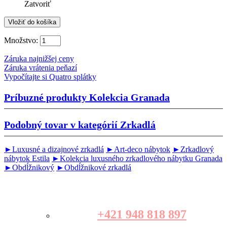
Zatvoriť
Množstvo:
Záruka najnižšej ceny
Záruka vrátenia peňazí
Vypočítajte si Quatro splátky
Príbuzné produkty
Kolekcia Granada
Podobný tovar v kategórií
Zrkadlá
►Luxusné a dizajnové zrkadlá
►Art-deco nábytok
►Zrkadlový
nábytok Estila
►Kolekcia luxusného zrkadlového nábytku Granada
►Obdĺžnikový
►Obdĺžnikové zrkadlá
+421 948 818 897