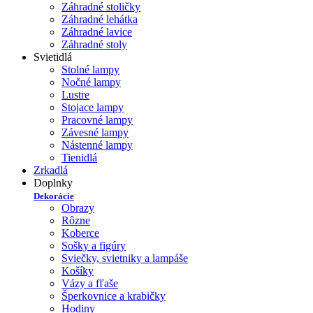
Záhradné stoličky
Záhradné lehátka
Záhradné lavice
Záhradné stoly
Svietidlá
Stolné lampy
Nočné lampy
Lustre
Stojace lampy
Pracovné lampy
Závesné lampy
Nástenné lampy
Tienidlá
Zrkadlá
Doplnky
Dekorácie
Obrazy
Rôzne
Koberce
Sošky a figúry
Sviečky, svietniky a lampáše
Košíky
Vázy a fľaše
Šperkovnice a krabičky
Hodiny