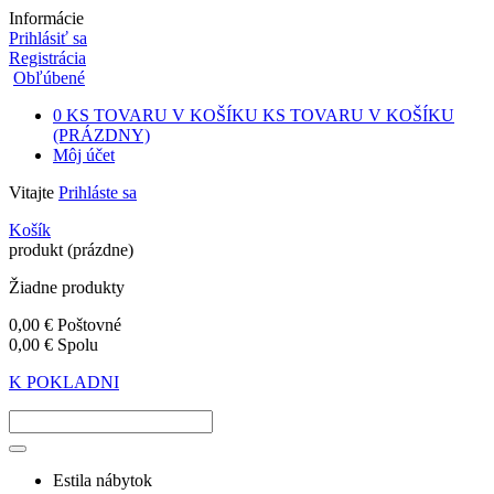
Informácie
Prihlásiť sa
Registrácia
Obľúbené
0
KS TOVARU V KOŠÍKU
KS TOVARU V KOŠÍKU
(PRÁZDNY)
Môj účet
Vitajte
Prihláste sa
Košík
produkt
(prázdne)
Žiadne produkty
0,00 €
Poštovné
0,00 €
Spolu
K POKLADNI
Estila nábytok