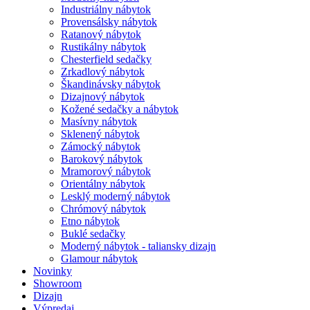
Industriálny nábytok
Provensálsky nábytok
Ratanový nábytok
Rustikálny nábytok
Chesterfield sedačky
Zrkadlový nábytok
Škandinávsky nábytok
Dizajnový nábytok
Kožené sedačky a nábytok
Masívny nábytok
Sklenený nábytok
Zámocký nábytok
Barokový nábytok
Mramorový nábytok
Orientálny nábytok
Lesklý moderný nábytok
Chrómový nábytok
Etno nábytok
Buklé sedačky
Moderný nábytok - taliansky dizajn
Glamour nábytok
Novinky
Showroom
Dizajn
Výpredaj