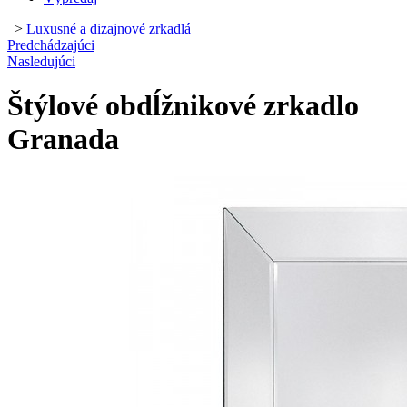
>
Luxusné a dizajnové zrkadlá
Predchádzajúci
Nasledujúci
Štýlové obdĺžnikové zrkadlo
Granada