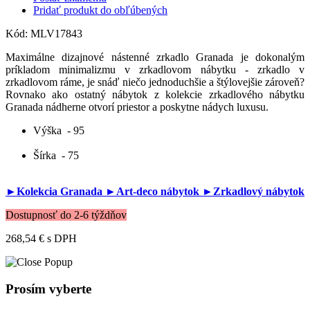
Pridať produkt do obľúbených
Kód:
MLV17843
Maximálne dizajnové nástenné zrkadlo Granada je dokonalým
príkladom minimalizmu v zrkadlovom nábytku - zrkadlo v
zrkadlovom ráme, je snáď niečo jednoduchšie a štýlovejšie zároveň?
Rovnako ako ostatný nábytok z kolekcie zrkadlového nábytku
Granada nádherne otvorí priestor a poskytne nádych luxusu.
Výška
- 95
Šírka
- 75
►Kolekcia Granada
►Art-deco nábytok
►Zrkadlový nábytok
Dostupnosť do 2-6 týždňov
268,54 €
s DPH
Prosím vyberte