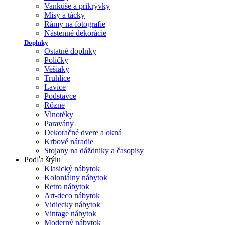
Vankúše a prikrývky
Misy a tácky
Rámy na fotografie
Nástenné dekorácie
Doplnky
Ostatné doplnky
Poličky
Vešiaky
Truhlice
Lavice
Podstavce
Rôzne
Vinotéky
Paravány
Dekoračné dvere a okná
Krbové náradie
Stojany na dáždniky a časopisy
Podľa štýlu
Klasický nábytok
Koloniálny nábytok
Retro nábytok
Art-deco nábytok
Vidiecky nábytok
Vintage nábytok
Moderný nábytok