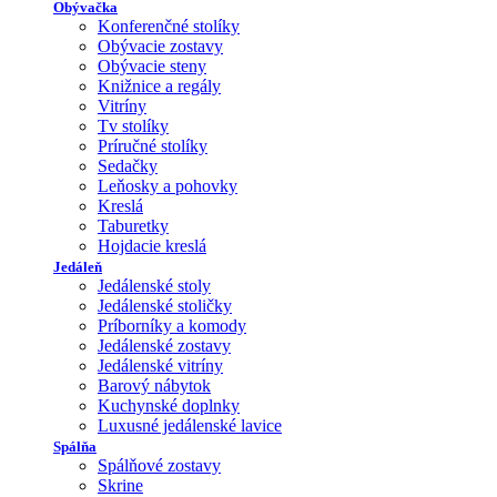
Obývačka
Konferenčné stolíky
Obývacie zostavy
Obývacie steny
Knižnice a regály
Vitríny
Tv stolíky
Príručné stolíky
Sedačky
Leňosky a pohovky
Kreslá
Taburetky
Hojdacie kreslá
Jedáleň
Jedálenské stoly
Jedálenské stoličky
Príborníky a komody
Jedálenské zostavy
Jedálenské vitríny
Barový nábytok
Kuchynské doplnky
Luxusné jedálenské lavice
Spálňa
Spálňové zostavy
Skrine