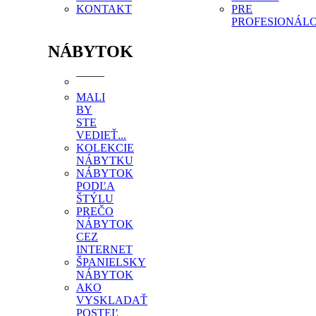
KONTAKT
PRE
PROFESIONÁL
NÁBYTOK
MALI
BY
STE
VEDIEŤ...
KOLEKCIE
NÁBYTKU
NÁBYTOK
PODĽA
ŠTÝLU
PREČO
NÁBYTOK
CEZ
INTERNET
ŠPANIELSKY
NÁBYTOK
AKO
VYSKLADAŤ
POSTEĽ