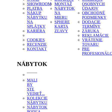
SHOWROOM
MONTÁŽ
OSOBNÝCH
PLATBA
NÁBYTOK
ÚDAJOV
NÁKUP
NA
OBCHODNÉ
NÁBYTKU
MIERU
PODMIENKY
NA
SPHERE
DODACIE
SPLÁTKY
KARTA
TERMÍNY
KARIÉRA
ZĽAVY
ZÁRUKA
REKLAMÁCIE
COOKIES
VRÁTENIE
RECENZIE
TOVARU
KONTAKT
PRE
PROFESIONÁL
NÁBYTOK
MALI
BY
STE
VEDIEŤ...
KOLEKCIE
NÁBYTKU
NÁBYTOK
PODĽA