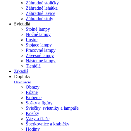
Záhradné stoličky
Záhradné lehátka
Záhradné lavice
Záhradné stoly
Svietidlá
Stolné lampy
Nočné lampy
Lustre
Stojace lampy
Pracovné lampy
Závesné lampy
Nástenné lampy
Tienidlá
Zrkadlá
Doplnky
Dekorácie
Obrazy
Rôzne
Koberce
Sošky a figúry
Sviečky, svietniky a lampáše
Košíky
Vázy a fľaše
Šperkovnice a krabičky
Hodiny