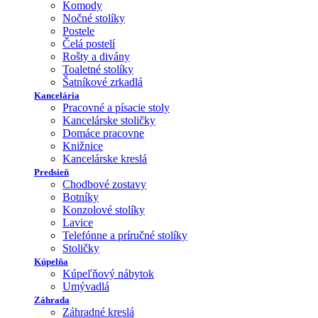
Komody
Nočné stolíky
Postele
Čelá postelí
Rošty a divány
Toaletné stolíky
Šatníkové zrkadlá
Kancelária
Pracovné a písacie stoly
Kancelárske stoličky
Domáce pracovne
Knižnice
Kancelárske kreslá
Predsieň
Chodbové zostavy
Botníky
Konzolové stolíky
Lavice
Telefónne a príručné stolíky
Stoličky
Kúpelňa
Kúpeľňový nábytok
Umývadlá
Záhrada
Záhradné kreslá