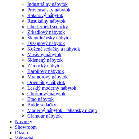
Industriálny nábytok
Provensálsky nábytok
Ratanový nábytok
Rustikálny nábytok
Chesterfield sedačky
Zrkadlový nábytok
Škandinávsky nábytok
Dizajnový nábytok
Kožené sedačky a nábytok
Masívny nábytok
Sklenený nábytok
Zámocký nábytok
Barokový nábytok
Mramorový nábytok
Orientálny nábytok
Lesklý moderný nábytok
Chrómový nábytok
Etno nábytok
Buklé sedačky
Moderný nábytok - taliansky dizajn
Glamour nábytok
Novinky
Showroom
Dizajn
Výpredaj