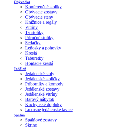
Obývačka
Konferenčné stolíky
Obývacie zostavy
Obývacie steny
Knižnice a regály
Vitríny
Tv stolíky
Príručné stolíky
Sedačky
Leňosky a pohovky
Kreslá
Taburetky
Hojdacie kreslá
Jedáleň
Jedálenské stoly
Jedálenské stoličky
Príborníky a komody
Jedálenské zostavy
Jedálenské vitríny
Barový nábytok
Kuchynské doplnky
Luxusné jedálenské lavice
Spálňa
Spálňové zostavy
Skrine