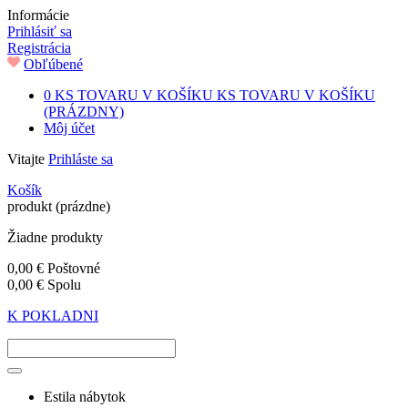
Informácie
Prihlásiť sa
Registrácia
Obľúbené
0
KS TOVARU V KOŠÍKU
KS TOVARU V KOŠÍKU
(PRÁZDNY)
Môj účet
Vitajte
Prihláste sa
Košík
produkt
(prázdne)
Žiadne produkty
0,00 €
Poštovné
0,00 €
Spolu
K POKLADNI
Estila nábytok