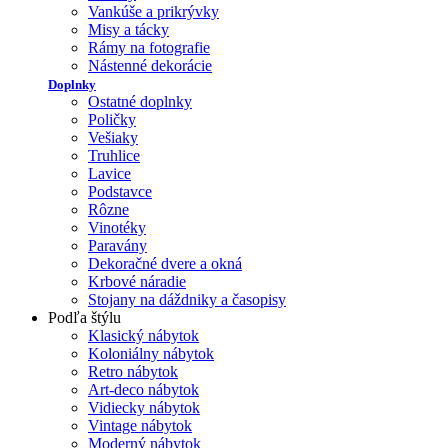
Vankúše a prikrývky
Misy a tácky
Rámy na fotografie
Nástenné dekorácie
Doplnky
Ostatné doplnky
Poličky
Vešiaky
Truhlice
Lavice
Podstavce
Rôzne
Vinotéky
Paravány
Dekoračné dvere a okná
Krbové náradie
Stojany na dáždniky a časopisy
Podľa štýlu
Klasický nábytok
Koloniálny nábytok
Retro nábytok
Art-deco nábytok
Vidiecky nábytok
Vintage nábytok
Moderný nábytok