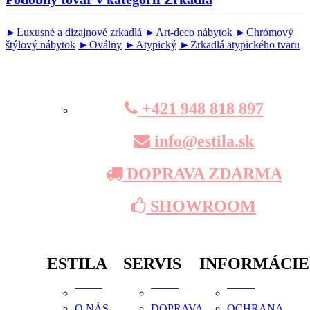
►Luxusné a dizajnové zrkadlá
►Art-deco nábytok
►Chrómový
štýlový nábytok
►Oválny
►Atypický
►Zrkadlá atypického tvaru
+421 948 818 897
info@estila.sk
DOPRAVA ZDARMA
SHOWROOM
ESTILA
SERVIS
INFORMÁCIE
O NÁS
DOPRAVA
OCHRANA