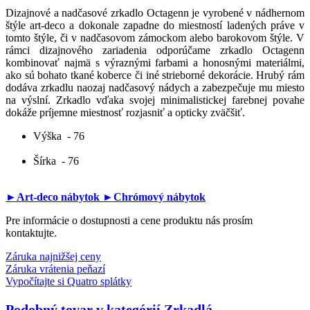
Dizajnové a nadčasové zrkadlo Octagenn je vyrobené v nádhernom
štýle art-deco a dokonale zapadne do miestností ladených práve v
tomto štýle, či v nadčasovom zámockom alebo barokovom štýle. V
rámci dizajnového zariadenia odporúčame zrkadlo Octagenn
kombinovať najmä s výraznými farbami a honosnými materiálmi,
ako sú bohato tkané koberce či iné strieborné dekorácie. Hrubý rám
dodáva zrkadlu naozaj nadčasový nádych a zabezpečuje mu miesto
na výslní. Zrkadlo vďaka svojej minimalistickej farebnej povahe
dokáže príjemne miestnosť rozjasniť a opticky zväčšiť.
Výška
- 76
Šírka
- 76
►Art-deco nábytok
►Chrómový nábytok
Pre informácie o dostupnosti a cene produktu nás prosím
kontaktujte.
Záruka najnižšej ceny
Záruka vrátenia peňazí
Vypočítajte si Quatro splátky
Podobný tovar v kategórií
Zrkadlá