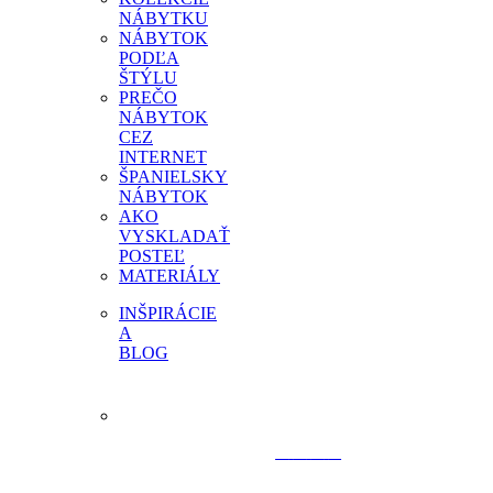
NÁBYTKU
NÁBYTOK
PODĽA
ŠTÝLU
PREČO
NÁBYTOK
CEZ
INTERNET
ŠPANIELSKY
NÁBYTOK
AKO
VYSKLADAŤ
POSTEĽ
MATERIÁLY
INŠPIRÁCIE
A
BLOG