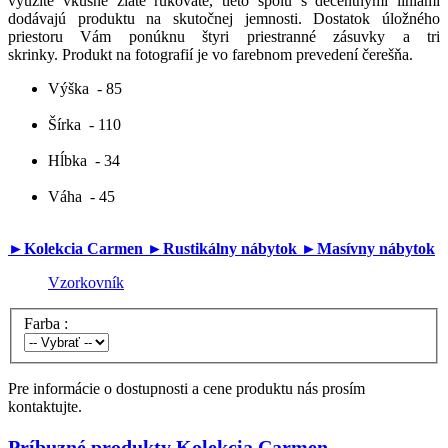
využité vkusné zlaté rukoväte, tieto spolu s decentnými líniami
dodávajú produktu na skutočnej jemnosti. Dostatok úložného
priestoru Vám ponúknu štyri priestranné zásuvky a tri
skrinky. Produkt na fotografií je vo farebnom prevedení čerešňa.
Výška
- 85
Šírka
- 110
Hĺbka
- 34
Váha
- 45
►Kolekcia Carmen
►Rustikálny nábytok
►Masívny nábytok
Vzorkovník
Farba :
Pre informácie o dostupnosti a cene produktu nás prosím
kontaktujte.
Príbuzné produkty
Kolekcia Carmen