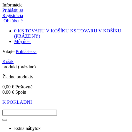
Informácie
Prihlásiť sa
Registrácia
Obľúbené
0
KS TOVARU V KOŠÍKU
KS TOVARU V KOŠÍKU
(PRÁZDNY)
Môj účet
Vitajte
Prihláste sa
Košík
produkt
(prázdne)
Žiadne produkty
0,00 €
Poštovné
0,00 €
Spolu
K POKLADNI
Estila nábytok