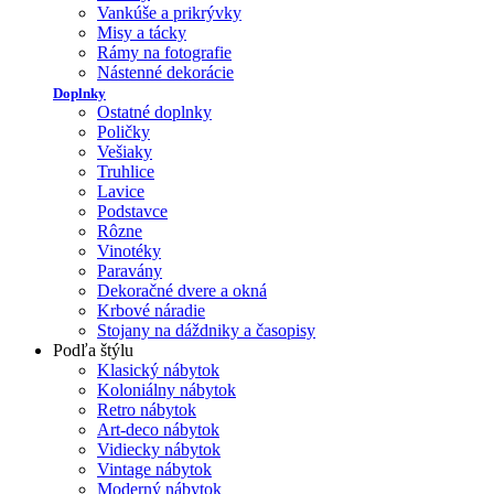
Vankúše a prikrývky
Misy a tácky
Rámy na fotografie
Nástenné dekorácie
Doplnky
Ostatné doplnky
Poličky
Vešiaky
Truhlice
Lavice
Podstavce
Rôzne
Vinotéky
Paravány
Dekoračné dvere a okná
Krbové náradie
Stojany na dáždniky a časopisy
Podľa štýlu
Klasický nábytok
Koloniálny nábytok
Retro nábytok
Art-deco nábytok
Vidiecky nábytok
Vintage nábytok
Moderný nábytok