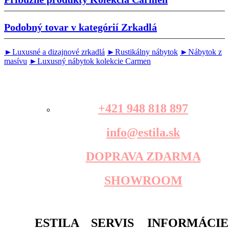
Podobný tovar v kategórií
Zrkadlá
►Luxusné a dizajnové zrkadlá
►Rustikálny nábytok
►Nábytok z
masívu
►Luxusný nábytok kolekcie Carmen
+421 948 818 897
info@estila.sk
DOPRAVA ZDARMA
SHOWROOM
ESTILA
SERVIS
INFORMÁCIE