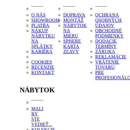
O NÁS
DOPRAVA
OCHRANA
SHOWROOM
MONTÁŽ
OSOBNÝCH
PLATBA
NÁBYTOK
ÚDAJOV
NÁKUP
NA
OBCHODNÉ
NÁBYTKU
MIERU
PODMIENKY
NA
SPHERE
DODACIE
SPLÁTKY
KARTA
TERMÍNY
KARIÉRA
ZĽAVY
ZÁRUKA
REKLAMÁCIE
COOKIES
VRÁTENIE
RECENZIE
TOVARU
KONTAKT
PRE
PROFESIONÁL
NÁBYTOK
MALI
BY
STE
VEDIEŤ...
KOLEKCIE