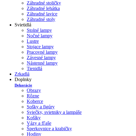
Záhradné stoličky
Záhradné lehátka
Záhradné lavice
Záhradné stoly
Svietidlá
Stolné lampy
Nočné lampy
Lustre
Stojace lampy
Pracovné lampy
Závesné lampy
Nástenné lampy
Tienidlá
Zrkadlá
Doplnky
Dekorácie
Obrazy
Rôzne
Koberce
Sošky a figúry
Sviečky, svietniky a lampáše
Košíky
Vázy a fľaše
Šperkovnice a krabičky
Hodiny