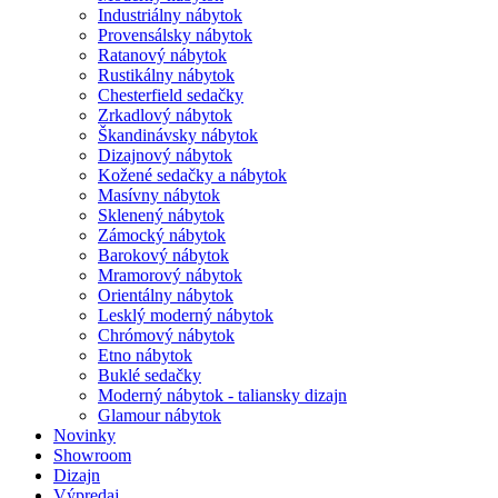
Industriálny nábytok
Provensálsky nábytok
Ratanový nábytok
Rustikálny nábytok
Chesterfield sedačky
Zrkadlový nábytok
Škandinávsky nábytok
Dizajnový nábytok
Kožené sedačky a nábytok
Masívny nábytok
Sklenený nábytok
Zámocký nábytok
Barokový nábytok
Mramorový nábytok
Orientálny nábytok
Lesklý moderný nábytok
Chrómový nábytok
Etno nábytok
Buklé sedačky
Moderný nábytok - taliansky dizajn
Glamour nábytok
Novinky
Showroom
Dizajn
Výpredaj