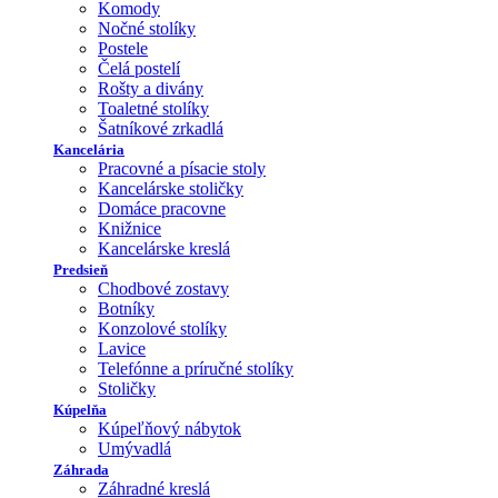
Komody
Nočné stolíky
Postele
Čelá postelí
Rošty a divány
Toaletné stolíky
Šatníkové zrkadlá
Kancelária
Pracovné a písacie stoly
Kancelárske stoličky
Domáce pracovne
Knižnice
Kancelárske kreslá
Predsieň
Chodbové zostavy
Botníky
Konzolové stolíky
Lavice
Telefónne a príručné stolíky
Stoličky
Kúpelňa
Kúpeľňový nábytok
Umývadlá
Záhrada
Záhradné kreslá