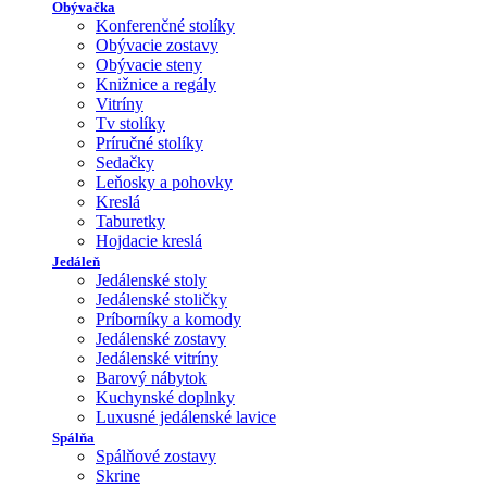
Obývačka
Konferenčné stolíky
Obývacie zostavy
Obývacie steny
Knižnice a regály
Vitríny
Tv stolíky
Príručné stolíky
Sedačky
Leňosky a pohovky
Kreslá
Taburetky
Hojdacie kreslá
Jedáleň
Jedálenské stoly
Jedálenské stoličky
Príborníky a komody
Jedálenské zostavy
Jedálenské vitríny
Barový nábytok
Kuchynské doplnky
Luxusné jedálenské lavice
Spálňa
Spálňové zostavy
Skrine