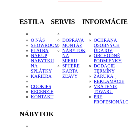
ESTILA
SERVIS
INFORMÁCIE
O NÁS
DOPRAVA
OCHRANA
SHOWROOM
MONTÁŽ
OSOBNÝCH
PLATBA
NÁBYTOK
ÚDAJOV
NÁKUP
NA
OBCHODNÉ
NÁBYTKU
MIERU
PODMIENKY
NA
SPHERE
DODACIE
SPLÁTKY
KARTA
TERMÍNY
KARIÉRA
ZĽAVY
ZÁRUKA
REKLAMÁCIE
COOKIES
VRÁTENIE
RECENZIE
TOVARU
KONTAKT
PRE
PROFESIONÁL
NÁBYTOK