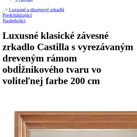
>
Luxusné a dizajnové zrkadlá
Predchádzajúci
Nasledujúci
Luxusné klasické závesné
zrkadlo Castilla s vyrezávaným
dreveným rámom
obdĺžnikového tvaru vo
voliteľnej farbe 200 cm