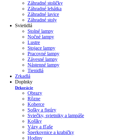
Záhradné stoličky
Záhradné lehátka
Záhradné lavice
Záhradné stoly
Svietidlá
Stolné lampy
Nočné lampy
Lustre
Stojace lampy
Pracovné lampy
Závesné lampy
Nástenné lampy
Tienidlá
Zrkadlá
Doplnky
Dekorácie
Obrazy
Rôzne
Koberce
Sošky a figúry
Sviečky, svietniky a lampáše
Košíky
Vázy a fľaše
Šperkovnice a krabičky
Hodiny