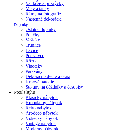
Vankúše a prikrývky
Misy a tácky
Rámy na fotografie
Nástenné dekorácie
Doplnky
Ostatné doplnky
Poličky
Vešiaky
Truhlice
Lavice
Podstavce
Rôzne
Vinotéky
Paravány
Dekoračné dvere a okná
Krbové náradie
Stojany na dáždniky a časopisy
Podľa štýlu
Klasický nábytok
Koloniálny nábytok
Retro nábytok
Art-deco nábytok
Vidiecky nábytok
Vintage nábytok
Moderný nábytok