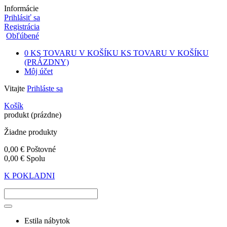
Informácie
Prihlásiť sa
Registrácia
Obľúbené
0
KS TOVARU V KOŠÍKU
KS TOVARU V KOŠÍKU
(PRÁZDNY)
Môj účet
Vitajte
Prihláste sa
Košík
produkt
(prázdne)
Žiadne produkty
0,00 €
Poštovné
0,00 €
Spolu
K POKLADNI
Estila nábytok