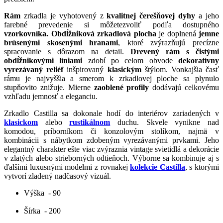
Rám
zrkadla je vyhotovený z
kvalitnej čerešňovej dyhy
a jeho
farebné prevedenie si môžetezvoliť podľa dostupného
vzorkovníka. Obdĺžniková zrkadlová plocha
je doplnená
jemne
brúsenými skosenými hranami
, ktoré zvýrazňujú precízne
spracovanie s dôrazom na detail.
Drevený rám s čistými
obdĺžnikovými líniami
zdobí po celom obvode
dekoratívny
vyrezávaný reliéf
inšpirovaný
klasickým
štýlom. Vonkajšia časť
rámu je najvyššia a smerom k zrkadlovej ploche sa plynulo
stupňovito znižuje. Mierne
zaoblené profily
dodávajú celkovému
vzhľadu jemnosť a eleganciu.
Zrkadlo Castilla sa dokonale hodí do interiérov zariadených v
klasickom
alebo
rustikálnom
duchu. Skvele vynikne nad
komodou, príborníkom či konzolovým stolíkom, najmä v
kombinácii s nábytkom zdobeným vyrezávanými prvkami. Jeho
elegantný charakter ešte viac zvýraznia vintage svietidlá a dekorácie
v zlatých alebo strieborných odtieňoch. Výborne sa kombinuje aj s
ďalšími luxusnými modelmi z rovnakej
kolekcie Castilla
, s ktorými
vytvorí zladený nadčasový vizuál.
Výška
- 90
Šírka
- 200