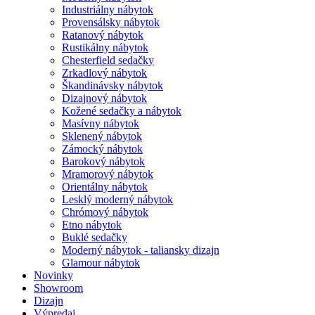
Industriálny nábytok
Provensálsky nábytok
Ratanový nábytok
Rustikálny nábytok
Chesterfield sedačky
Zrkadlový nábytok
Škandinávsky nábytok
Dizajnový nábytok
Kožené sedačky a nábytok
Masívny nábytok
Sklenený nábytok
Zámocký nábytok
Barokový nábytok
Mramorový nábytok
Orientálny nábytok
Lesklý moderný nábytok
Chrómový nábytok
Etno nábytok
Buklé sedačky
Moderný nábytok - taliansky dizajn
Glamour nábytok
Novinky
Showroom
Dizajn
Výpredaj