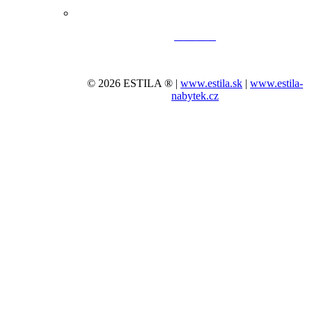
© 2026 ESTILA ® |
www.estila.sk
|
www.estila-
nabytek.cz