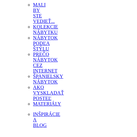
MALI
BY
STE
VEDIEŤ...
KOLEKCIE
NÁBYTKU
NÁBYTOK
PODĽA
ŠTÝLU
PREČO
NÁBYTOK
CEZ
INTERNET
ŠPANIELSKY
NÁBYTOK
AKO
VYSKLADAŤ
POSTEĽ
MATERIÁLY
INŠPIRÁCIE
A
BLOG