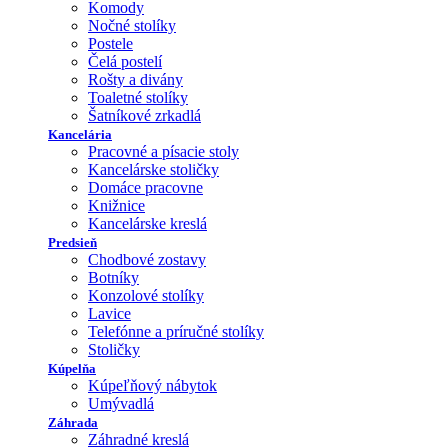
Komody
Nočné stolíky
Postele
Čelá postelí
Rošty a divány
Toaletné stolíky
Šatníkové zrkadlá
Kancelária
Pracovné a písacie stoly
Kancelárske stoličky
Domáce pracovne
Knižnice
Kancelárske kreslá
Predsieň
Chodbové zostavy
Botníky
Konzolové stolíky
Lavice
Telefónne a príručné stolíky
Stoličky
Kúpelňa
Kúpeľňový nábytok
Umývadlá
Záhrada
Záhradné kreslá