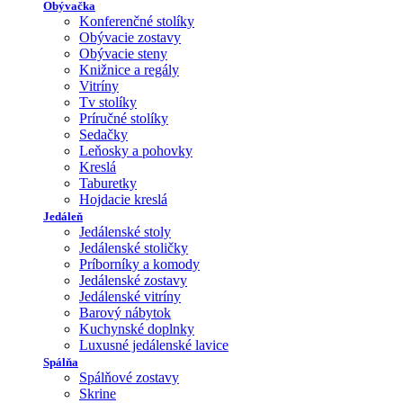
Obývačka
Konferenčné stolíky
Obývacie zostavy
Obývacie steny
Knižnice a regály
Vitríny
Tv stolíky
Príručné stolíky
Sedačky
Leňosky a pohovky
Kreslá
Taburetky
Hojdacie kreslá
Jedáleň
Jedálenské stoly
Jedálenské stoličky
Príborníky a komody
Jedálenské zostavy
Jedálenské vitríny
Barový nábytok
Kuchynské doplnky
Luxusné jedálenské lavice
Spálňa
Spálňové zostavy
Skrine