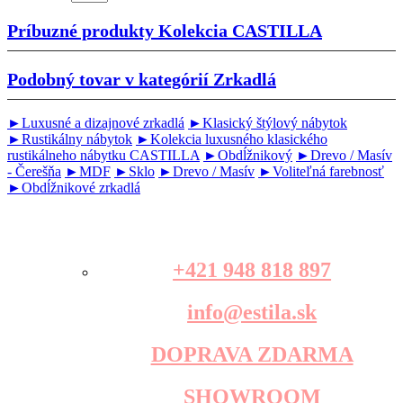
Príbuzné produkty
Kolekcia CASTILLA
Podobný tovar v kategórií
Zrkadlá
►Luxusné a dizajnové zrkadlá
►Klasický štýlový nábytok
►Rustikálny nábytok
►Kolekcia luxusného klasického
rustikálneho nábytku CASTILLA
►Obdĺžnikový
►Drevo / Masív
- Čerešňa
►MDF
►Sklo
►Drevo / Masív
►Voliteľná farebnosť
►Obdĺžnikové zrkadlá
+421 948 818 897
info@estila.sk
DOPRAVA ZDARMA
SHOWROOM