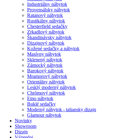
Industriálny nábytok
Provensálsky nábytok
Ratanový nábytok
Rustikálny nábytok
Chesterfield sedačky
Zrkadlový nábytok
Škandinávsky nábytok
Dizajnový nábytok
Kožené sedačky a nábytok
Masívny nábytok
Sklenený nábytok
Zámocký nábytok
Barokový nábytok
Mramorový nábytok
Orientálny nábytok
Lesklý moderný nábytok
Chrómový nábytok
Etno nábytok
Buklé sedačky
Moderný nábytok - taliansky dizajn
Glamour nábytok
Novinky
Showroom
Dizajn
Výpredaj