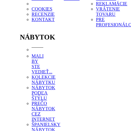
REKLAMÁCIE
COOKIES
VRÁTENIE
RECENZIE
TOVARU
KONTAKT
PRE
PROFESIONÁL
NÁBYTOK
MALI
BY
STE
VEDIEŤ...
KOLEKCIE
NÁBYTKU
NÁBYTOK
PODĽA
ŠTÝLU
PREČO
NÁBYTOK
CEZ
INTERNET
ŠPANIELSKY
NÁBYTOK