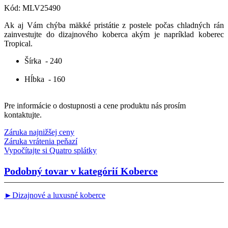
Kód:
MLV25490
Ak aj Vám chýba mäkké pristátie z postele počas chladných rán
zainvestujte do dizajnového koberca akým je napríklad koberec
Tropical.
Šírka
- 240
Hĺbka
- 160
Pre informácie o dostupnosti a cene produktu nás prosím
kontaktujte.
Záruka najnižšej ceny
Záruka vrátenia peňazí
Vypočítajte si Quatro splátky
Podobný tovar v kategórií
Koberce
►Dizajnové a luxusné koberce