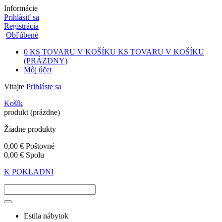
Informácie
Prihlásiť sa
Registrácia
Obľúbené
0
KS TOVARU V KOŠÍKU
KS TOVARU V KOŠÍKU
(PRÁZDNY)
Môj účet
Vitajte
Prihláste sa
Košík
produkt
(prázdne)
Žiadne produkty
0,00 €
Poštovné
0,00 €
Spolu
K POKLADNI
Estila nábytok