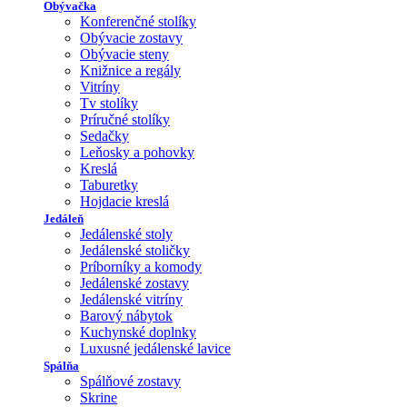
Obývačka
Konferenčné stolíky
Obývacie zostavy
Obývacie steny
Knižnice a regály
Vitríny
Tv stolíky
Príručné stolíky
Sedačky
Leňosky a pohovky
Kreslá
Taburetky
Hojdacie kreslá
Jedáleň
Jedálenské stoly
Jedálenské stoličky
Príborníky a komody
Jedálenské zostavy
Jedálenské vitríny
Barový nábytok
Kuchynské doplnky
Luxusné jedálenské lavice
Spálňa
Spálňové zostavy
Skrine