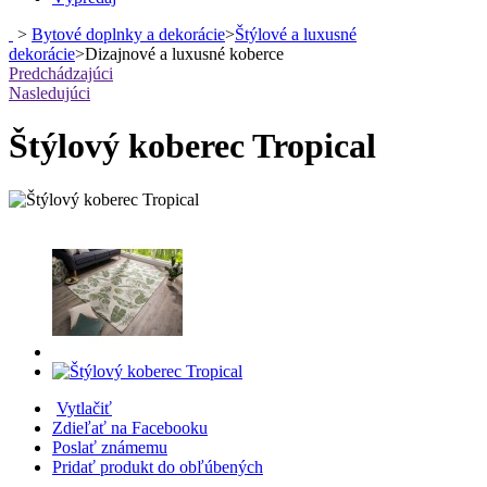
>
Bytové doplnky a dekorácie
>
Štýlové a luxusné
dekorácie
>
Dizajnové a luxusné koberce
Predchádzajúci
Nasledujúci
Štýlový koberec Tropical
Vytlačiť
Zdieľať na Facebooku
Poslať známemu
Pridať produkt do obľúbených