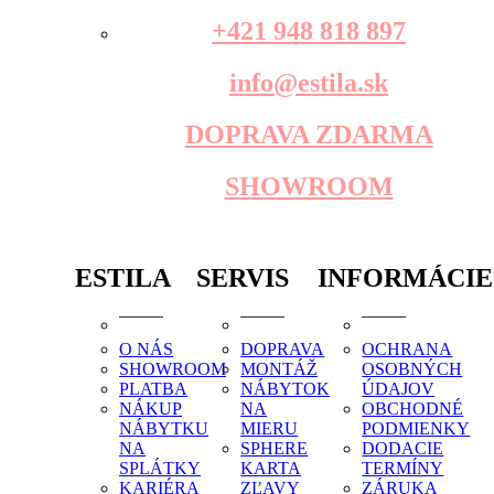
+421 948 818 897
info@estila.sk
DOPRAVA ZDARMA
SHOWROOM
ESTILA
SERVIS
INFORMÁCIE
O NÁS
DOPRAVA
OCHRANA
SHOWROOM
MONTÁŽ
OSOBNÝCH
PLATBA
NÁBYTOK
ÚDAJOV
NÁKUP
NA
OBCHODNÉ
NÁBYTKU
MIERU
PODMIENKY
NA
SPHERE
DODACIE
SPLÁTKY
KARTA
TERMÍNY
KARIÉRA
ZĽAVY
ZÁRUKA