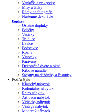
Vankúše a prikrývky
Misy a tácky
Rámy na fotografie
Nástenné dekorácie
Doplnky
Ostatné doplnky
Poličky
Vešiaky
Truhlice
Lavice
Podstavce
Rôzne
Vinotéky
Paravány
Dekoračné dvere a okná
Krbové náradie
Stojany na dáždniky a časopisy
Podľa štýlu
Klasický nábytok
Koloniálny nábytok
Retro nábytok
Art-deco nábytok
Vidiecky nábytok
Vintage nábytok
Moderný nábytok