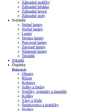
Záhradné stoličky
Záhradné lehátka
Záhradné lavice
Záhradné stoly
Svietidlá
Stolné lampy
Nočné lampy
Lustre
Stojace lampy
Pracovné lampy
Závesné lampy
Nástenné lampy
Tienidlá
Zrkadlá
Doplnky
Dekorácie
Obrazy
Rôzne
Koberce
Sošky a figúry
Sviečky, svietniky a lampáše
Košíky
Vázy a fľaše
Šperkovnice a krabičky
Hodiny