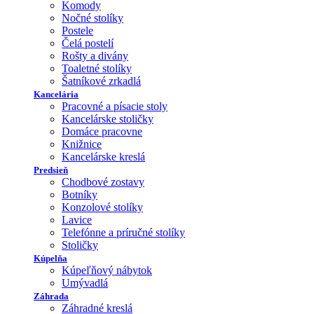
Komody
Nočné stolíky
Postele
Čelá postelí
Rošty a divány
Toaletné stolíky
Šatníkové zrkadlá
Kancelária
Pracovné a písacie stoly
Kancelárske stoličky
Domáce pracovne
Knižnice
Kancelárske kreslá
Predsieň
Chodbové zostavy
Botníky
Konzolové stolíky
Lavice
Telefónne a príručné stolíky
Stoličky
Kúpelňa
Kúpeľňový nábytok
Umývadlá
Záhrada
Záhradné kreslá