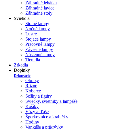
Záhradné lehátka
Záhradné lavice
Záhradné stoly
Svietidlá
Stolné lampy
Nočné lampy
Lustre
Stojace lampy
Pracovné lampy
Závesné lampy
Nástenné lampy
Tienidlá
Zrkadlá
Doplnky
Dekorácie
Obrazy
Rôzne
Koberce
Sošky a figúry
Sviečky, svietniky a lampáše
Košíky
Vázy a fľaše
Šperkovnice a krabičky
Hodiny
Vankúše a prikrývky