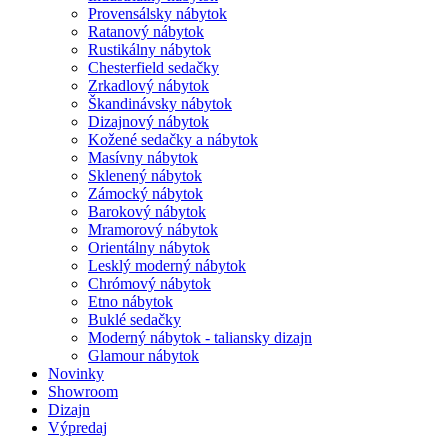
Provensálsky nábytok
Ratanový nábytok
Rustikálny nábytok
Chesterfield sedačky
Zrkadlový nábytok
Škandinávsky nábytok
Dizajnový nábytok
Kožené sedačky a nábytok
Masívny nábytok
Sklenený nábytok
Zámocký nábytok
Barokový nábytok
Mramorový nábytok
Orientálny nábytok
Lesklý moderný nábytok
Chrómový nábytok
Etno nábytok
Buklé sedačky
Moderný nábytok - taliansky dizajn
Glamour nábytok
Novinky
Showroom
Dizajn
Výpredaj