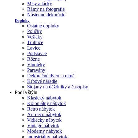
Misy a tácky
Rámy na fotografie
Nástenné dekorácie
Doplnky
Ostatné doplnky
Poličky
Vešiaky
Truhlice
Lavice
Podstavce
Rôzne
Vinotéky
Paravány
Dekoračné dvere a okná
Krbové náradie
Stojany na dáždniky a časopisy
Podľa štýlu
Klasický nábytok
Koloniálny nábytok
Retro nábytok
Art-deco nábytok
Vidiecky nábytok
Vintage nábytok
Moderný nábytok
Industriálny nábytok