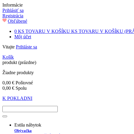
Informácie
Prihlásiť sa
Registrácia
Obľúbené
0
KS TOVARU V KOŠÍKU
KS TOVARU V KOŠÍKU
(PR
Môj účet
Vitajte
Prihláste sa
Košík
produkt
(prázdne)
Žiadne produkty
0,00 €
Poštovné
0,00 €
Spolu
K POKLADNI
Estila nábytok
Obývačka