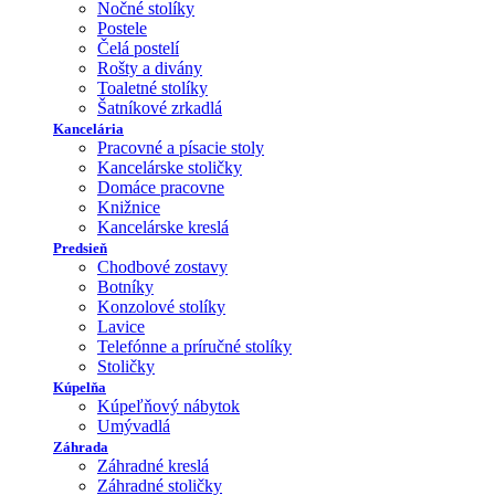
Nočné stolíky
Postele
Čelá postelí
Rošty a divány
Toaletné stolíky
Šatníkové zrkadlá
Kancelária
Pracovné a písacie stoly
Kancelárske stoličky
Domáce pracovne
Knižnice
Kancelárske kreslá
Predsieň
Chodbové zostavy
Botníky
Konzolové stolíky
Lavice
Telefónne a príručné stolíky
Stoličky
Kúpelňa
Kúpeľňový nábytok
Umývadlá
Záhrada
Záhradné kreslá
Záhradné stoličky