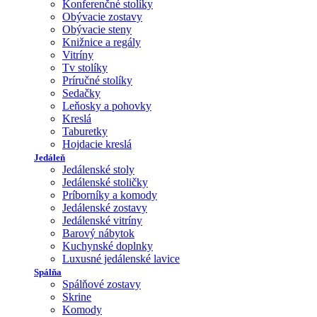
Konferenčné stolíky
Obývacie zostavy
Obývacie steny
Knižnice a regály
Vitríny
Tv stolíky
Príručné stolíky
Sedačky
Leňosky a pohovky
Kreslá
Taburetky
Hojdacie kreslá
Jedáleň
Jedálenské stoly
Jedálenské stoličky
Príborníky a komody
Jedálenské zostavy
Jedálenské vitríny
Barový nábytok
Kuchynské doplnky
Luxusné jedálenské lavice
Spálňa
Spálňové zostavy
Skrine
Komody