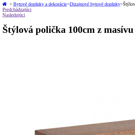
>
Bytové doplnky a dekorácie
>
Dizajnové bytové doplnky
>
Štýlov
Predchádzajúci
Nasledujúci
Štýlová polička 100cm z masív