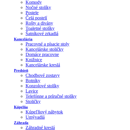
Komody
Nočné stolíky
Postele
Čelá postelí
Rošty a divány
Toaletné stolíky
Šatníkové zrkadlá
Kancelária
Pracovné a písacie stoly
Kancelárske stoličky
Domáce pracovne
Knižnice
Kancelárske kreslá
Predsieň
Chodbové zostavy
Botníky
Konzolové stolíky
Lavice
Telefónne a príručné stolíky
Stoličky
Kúpelňa
Kúpeľňový nábytok
Umývadlá
Záhrada
Záhradné kreslá