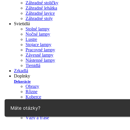
Záhradné stoličky
Záhradné lehátka
Záhradné lavice
Záhradné stoly
Svietidlá
Stolné lampy
Nočné lampy
Lustre
Stojace lampy
Pracovné lampy
Závesné lampy
Nástenné lampy
Tienidlá
Zrkadlá
Doplnky
Dekorácie
Obrazy
Rôzne
Koberce
Sošky a figúry
Sviečky, svietniky a lampáše
Máte otázky?
Košíky
Vázy a fľaše
Šperkovnice a krabičky
Hodiny