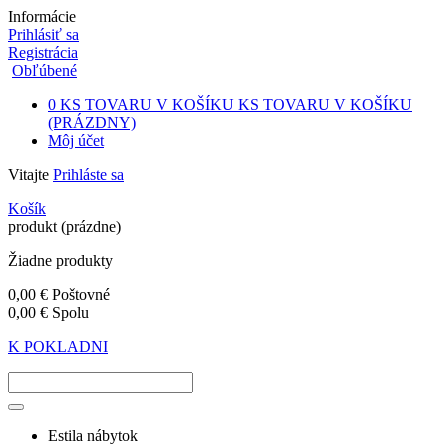
Informácie
Prihlásiť sa
Registrácia
Obľúbené
0
KS TOVARU V KOŠÍKU
KS TOVARU V KOŠÍKU
(PRÁZDNY)
Môj účet
Vitajte
Prihláste sa
Košík
produkt
(prázdne)
Žiadne produkty
0,00 €
Poštovné
0,00 €
Spolu
K POKLADNI
Estila nábytok