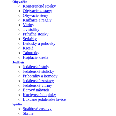
Obývačka
Konferenčné stolíky
Obývacie zostavy
Obývacie steny
Knižnice a regály
Vitríny
Tv stolíky
Príručné stolíky
Sedačky
Leňosky a pohovky
Kreslá
Taburetky
Hojdacie kreslá
Jedáleň
Jedálenské stoly
Jedálenské stoličky
Príborníky a komody
Jedálenské zostavy
Jedálenské vitríny
Barový nábytok
Kuchynské doplnky
Luxusné jedálenské lavice
Spálňa
Spálňové zostavy
Skrine