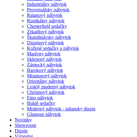
Industriálny nábytok
Provensálsky nábytok
Ratanový nábytok
Rustikálny nábytok
Chesterfield sedačky
Zrkadlový nábytok
Škandinávsky nábytok
Dizajnový nábytok
Kožené sedačky a nábytok
Masívny nábytok
Sklenený nábytok
Zámocký nábytok
Barokový nábytok
Mramorový nábytok
Orientálny nábytok
Lesklý moderný nábytok
Chrómový nábytok
Etno nábytok
Buklé sedačky
Moderný nábytok - taliansky dizajn
Glamour nábytok
Novinky
Showroom
Dizajn
Výpredaj