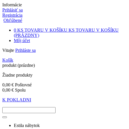
Informácie
Prihlásiť sa
Registrácia
Obľúbené
0
KS TOVARU V KOŠÍKU
KS TOVARU V KOŠÍKU
(PRÁZDNY)
Môj účet
Vitajte
Prihláste sa
Košík
produkt
(prázdne)
Žiadne produkty
0,00 €
Poštovné
0,00 €
Spolu
K POKLADNI
Estila nábytok