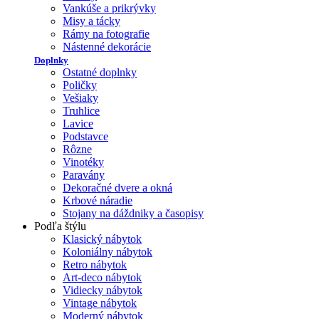
Vankúše a prikrývky
Misy a tácky
Rámy na fotografie
Nástenné dekorácie
Doplnky
Ostatné doplnky
Poličky
Vešiaky
Truhlice
Lavice
Podstavce
Rôzne
Vinotéky
Paravány
Dekoračné dvere a okná
Krbové náradie
Stojany na dáždniky a časopisy
Podľa štýlu
Klasický nábytok
Koloniálny nábytok
Retro nábytok
Art-deco nábytok
Vidiecky nábytok
Vintage nábytok
Moderný nábytok