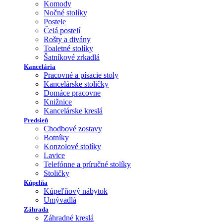
Komody
Nočné stolíky
Postele
Čelá postelí
Rošty a divány
Toaletné stolíky
Šatníkové zrkadlá
Kancelária
Pracovné a písacie stoly
Kancelárske stoličky
Domáce pracovne
Knižnice
Kancelárske kreslá
Predsieň
Chodbové zostavy
Botníky
Konzolové stolíky
Lavice
Telefónne a príručné stolíky
Stoličky
Kúpelňa
Kúpeľňový nábytok
Umývadlá
Záhrada
Záhradné kreslá