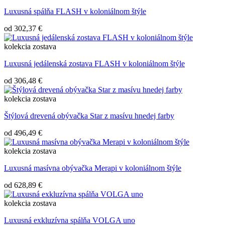
Luxusná spálňa FLASH v koloniálnom štýle
od
302,37 €
kolekcia
zostava
Luxusná jedálenská zostava FLASH v koloniálnom štýle
od
306,48 €
kolekcia
zostava
Štýlová drevená obývačka Star z masívu hnedej farby
od
496,49 €
kolekcia
zostava
Luxusná masívna obývačka Merapi v koloniálnom štýle
od
628,89 €
kolekcia
zostava
Luxusná exkluzívna spálňa VOLGA uno