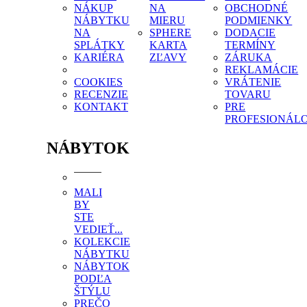
NÁKUP
NA
OBCHODNÉ
NÁBYTKU
MIERU
PODMIENKY
NA
SPHERE
DODACIE
SPLÁTKY
KARTA
TERMÍNY
KARIÉRA
ZĽAVY
ZÁRUKA
REKLAMÁCIE
COOKIES
VRÁTENIE
RECENZIE
TOVARU
KONTAKT
PRE
PROFESIONÁL
NÁBYTOK
MALI
BY
STE
VEDIEŤ...
KOLEKCIE
NÁBYTKU
NÁBYTOK
PODĽA
ŠTÝLU
PREČO