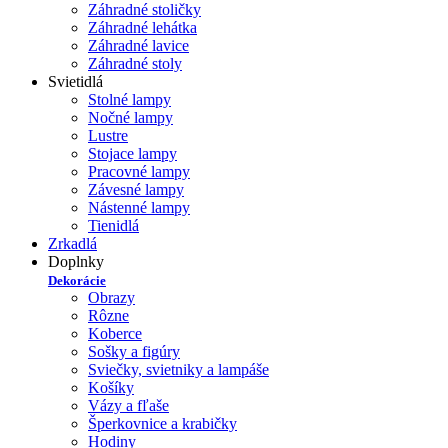
Záhradné stoličky
Záhradné lehátka
Záhradné lavice
Záhradné stoly
Svietidlá
Stolné lampy
Nočné lampy
Lustre
Stojace lampy
Pracovné lampy
Závesné lampy
Nástenné lampy
Tienidlá
Zrkadlá
Doplnky
Dekorácie
Obrazy
Rôzne
Koberce
Sošky a figúry
Sviečky, svietniky a lampáše
Košíky
Vázy a fľaše
Šperkovnice a krabičky
Hodiny