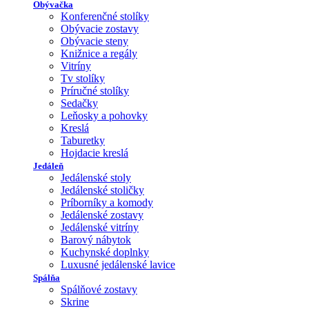
Obývačka
Konferenčné stolíky
Obývacie zostavy
Obývacie steny
Knižnice a regály
Vitríny
Tv stolíky
Príručné stolíky
Sedačky
Leňosky a pohovky
Kreslá
Taburetky
Hojdacie kreslá
Jedáleň
Jedálenské stoly
Jedálenské stoličky
Príborníky a komody
Jedálenské zostavy
Jedálenské vitríny
Barový nábytok
Kuchynské doplnky
Luxusné jedálenské lavice
Spálňa
Spálňové zostavy
Skrine