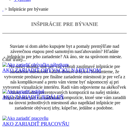
>
Inšpirácie pre bývanie
INŠPIRÁCIE PRE BÝVANIE
Staviate si dom alebo kupujete byt a pomaly premýšľate nad
záverečnou etapou pred samotným nasťahovaním? Hľadáte
inšpiráciu pre jeho zariadenie? Ak áno, ste na správnom mieste.
Čítať ďalej...
Na našej stránke sme pre vás vybrali zaujímavé inšpirácie pre
AKO ZARIADIŤ OBÝVAČKU NÁBYTKOM
zariadenie miestností vašich domov a bytov. Rozumieme, že
vytvorenie predstavy pre finálne zariadenie miestnosti je pre veľa z
nás komplikované a preto vám vieme byť nápomocný aj pri
vytvorení vizualizácie interiéru. Radi vám odpovieme na akékoľvek
otázky ohľadne prezentovaných kompozícii na našej stránke.
AKO ZARIADIŤ JEDÁLEŇ
Pripravili sme pre vás nádherné kompozície, ktoré sme vám zaradili
na úrovni jednotlivých miestností ako napríklad inšpirácie pre
zariadenie obývacej izby, kúpeľne, jedálne a podobne.
AKO ZARIADIŤ PRACOVŇU