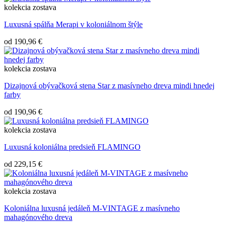
kolekcia
zostava
Luxusná spálňa Merapi v koloniálnom štýle
od
190,96 €
kolekcia
zostava
Dizajnová obývačková stena Star z masívneho dreva mindi hnedej
farby
od
190,96 €
kolekcia
zostava
Luxusná koloniálna predsieň FLAMINGO
od
229,15 €
kolekcia
zostava
Koloniálna luxusná jedáleň M-VINTAGE z masívneho
mahagónového dreva