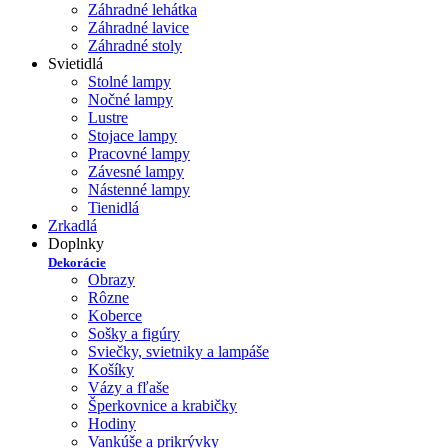
Záhradné lehátka
Záhradné lavice
Záhradné stoly
Svietidlá
Stolné lampy
Nočné lampy
Lustre
Stojace lampy
Pracovné lampy
Závesné lampy
Nástenné lampy
Tienidlá
Zrkadlá
Doplnky
Dekorácie
Obrazy
Rôzne
Koberce
Sošky a figúry
Sviečky, svietniky a lampáše
Košíky
Vázy a fľaše
Šperkovnice a krabičky
Hodiny
Vankúše a prikrývky