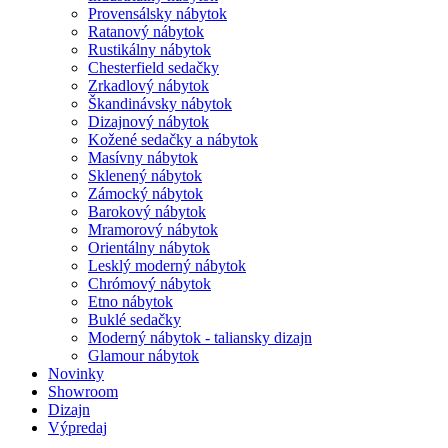
Provensálsky nábytok
Ratanový nábytok
Rustikálny nábytok
Chesterfield sedačky
Zrkadlový nábytok
Škandinávsky nábytok
Dizajnový nábytok
Kožené sedačky a nábytok
Masívny nábytok
Sklenený nábytok
Zámocký nábytok
Barokový nábytok
Mramorový nábytok
Orientálny nábytok
Lesklý moderný nábytok
Chrómový nábytok
Etno nábytok
Buklé sedačky
Moderný nábytok - taliansky dizajn
Glamour nábytok
Novinky
Showroom
Dizajn
Výpredaj