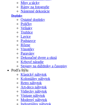
Misy a tácky
Rámy na fotografie
Nástenné dekorácie
Doplnky
Ostatné doplnky
Poličky
Vešiaky
Truhlice
Lavice
Podstavce
Rôzne
Vinotéky
Paravány
Dekoračné dvere a okná
Krbové náradie
Stojany na dáždniky a časopisy
Podľa štýlu
Klasický nábytok
Koloniálny nábytok
Retro nábytok
Art-deco nábytok
Vidiecky nábytok
Vintage nábytok
Moderný nábytok
Industriálny nábytok