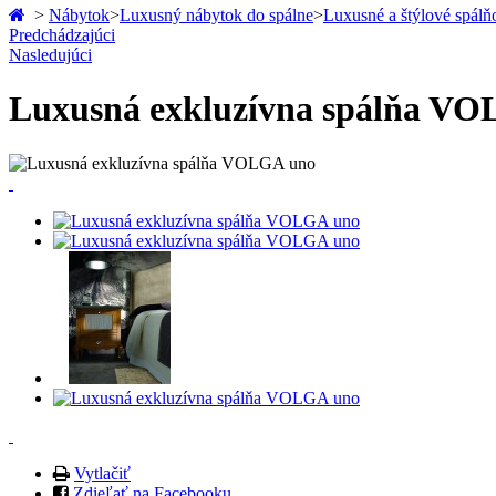
>
Nábytok
>
Luxusný nábytok do spálne
>
Luxusné a štýlové spálň
Predchádzajúci
Nasledujúci
Luxusná exkluzívna spálňa V
Vytlačiť
Zdieľať na Facebooku