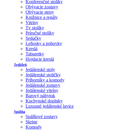
Konferenčné stolíky
Obývacie zostavy
Obývacie steny
Knižnice a regály
Vitríny
Tv stolíky
Príručné stolíky
Sedačky
Leňosky a pohovky
Kreslá
Taburetky
Hojdacie kreslá
Jedáleň
Jedálenské stoly
Jedálenské stoličky
Príborníky a komody
Jedálenské zostavy
Jedálenské vitríny
Barový nábytok
Kuchynské doplnky
Luxusné jedálenské lavice
Spálňa
Spálňové zostavy
Skrine
Komody