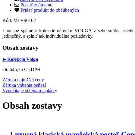
Poslať známemu
Pridať produkt do obľúbených
Kód:
MLV90162
Luxusné spálne z kolekcie nábytku VOLGA v sebe snúbia estetick
jedinečný, a splniť tak individuálne požiadavky.
Obsah zostavy
►Kolekcia Volga
Od 645,75 €
s DPH
Záruka najnižšej ceny
Záruka vrátenia peňazí
Vypočítajte si Quatro splátky
Obsah zostavy
Luxusná klasická manželská posteľ Gen