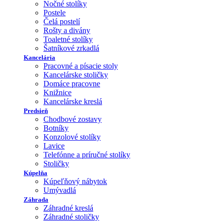
Nočné stolíky
Postele
Čelá postelí
Rošty a divány
Toaletné stolíky
Šatníkové zrkadlá
Kancelária
Pracovné a písacie stoly
Kancelárske stoličky
Domáce pracovne
Knižnice
Kancelárske kreslá
Predsieň
Chodbové zostavy
Botníky
Konzolové stolíky
Lavice
Telefónne a príručné stolíky
Stoličky
Kúpelňa
Kúpeľňový nábytok
Umývadlá
Záhrada
Záhradné kreslá
Záhradné stoličky