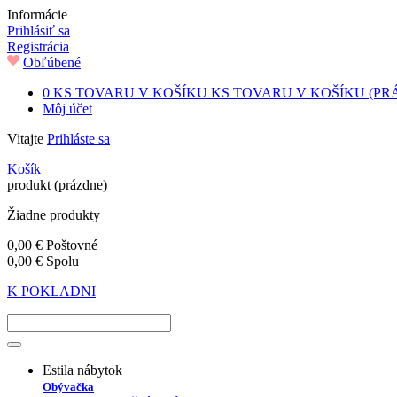
Informácie
Prihlásiť sa
Registrácia
Obľúbené
0
KS TOVARU V KOŠÍKU
KS TOVARU V KOŠÍKU
(PR
Môj účet
Vitajte
Prihláste sa
Košík
produkt
(prázdne)
Žiadne produkty
0,00 €
Poštovné
0,00 €
Spolu
K POKLADNI
Estila nábytok
Obývačka