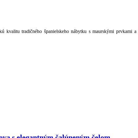
ú kvalitu tradičného španielskeho nábytku s maurskými prvkami a p
ova s elegantným čalúneným čelom