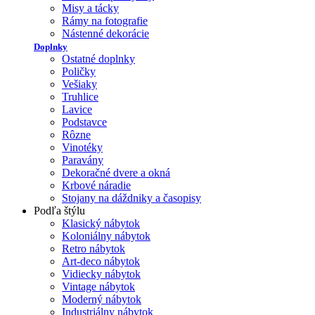
Misy a tácky
Rámy na fotografie
Nástenné dekorácie
Doplnky
Ostatné doplnky
Poličky
Vešiaky
Truhlice
Lavice
Podstavce
Rôzne
Vinotéky
Paravány
Dekoračné dvere a okná
Krbové náradie
Stojany na dáždniky a časopisy
Podľa štýlu
Klasický nábytok
Koloniálny nábytok
Retro nábytok
Art-deco nábytok
Vidiecky nábytok
Vintage nábytok
Moderný nábytok
Industriálny nábytok