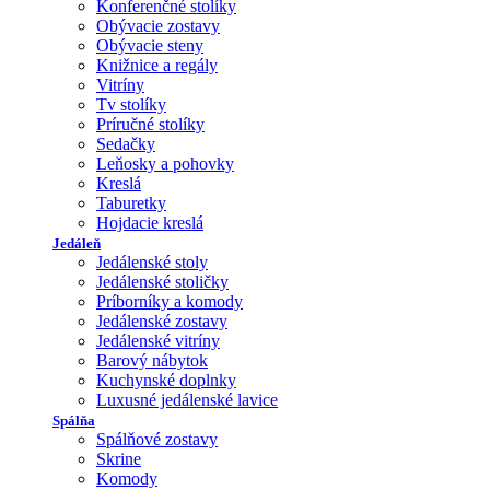
Konferenčné stolíky
Obývacie zostavy
Obývacie steny
Knižnice a regály
Vitríny
Tv stolíky
Príručné stolíky
Sedačky
Leňosky a pohovky
Kreslá
Taburetky
Hojdacie kreslá
Jedáleň
Jedálenské stoly
Jedálenské stoličky
Príborníky a komody
Jedálenské zostavy
Jedálenské vitríny
Barový nábytok
Kuchynské doplnky
Luxusné jedálenské lavice
Spálňa
Spálňové zostavy
Skrine
Komody