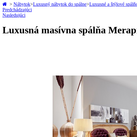
>
Nábytok
>
Luxusný nábytok do spálne
>
Luxusné a štýlové spálň
Predchádzajúci
Nasledujúci
Luxusná masívna spálňa Merapi