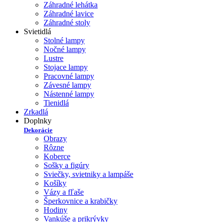
Záhradné lehátka
Záhradné lavice
Záhradné stoly
Svietidlá
Stolné lampy
Nočné lampy
Lustre
Stojace lampy
Pracovné lampy
Závesné lampy
Nástenné lampy
Tienidlá
Zrkadlá
Doplnky
Dekorácie
Obrazy
Rôzne
Koberce
Sošky a figúry
Sviečky, svietniky a lampáše
Košíky
Vázy a fľaše
Šperkovnice a krabičky
Hodiny
Vankúše a prikrývky