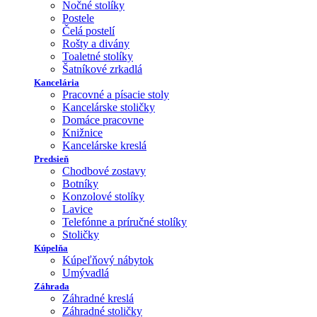
Nočné stolíky
Postele
Čelá postelí
Rošty a divány
Toaletné stolíky
Šatníkové zrkadlá
Kancelária
Pracovné a písacie stoly
Kancelárske stoličky
Domáce pracovne
Knižnice
Kancelárske kreslá
Predsieň
Chodbové zostavy
Botníky
Konzolové stolíky
Lavice
Telefónne a príručné stolíky
Stoličky
Kúpelňa
Kúpeľňový nábytok
Umývadlá
Záhrada
Záhradné kreslá
Záhradné stoličky