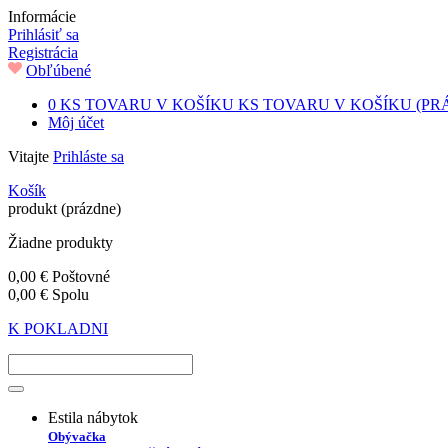
Informácie
Prihlásiť sa
Registrácia
Obľúbené
0
KS TOVARU V KOŠÍKU
KS TOVARU V KOŠÍKU
(PR
Môj účet
Vitajte
Prihláste sa
Košík
produkt
(prázdne)
Žiadne produkty
0,00 €
Poštovné
0,00 €
Spolu
K POKLADNI
Estila nábytok
Obývačka