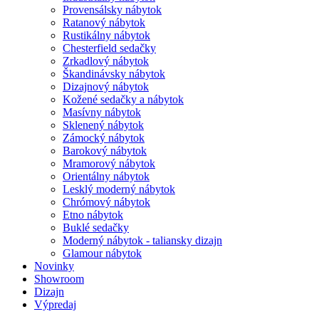
Provensálsky nábytok
Ratanový nábytok
Rustikálny nábytok
Chesterfield sedačky
Zrkadlový nábytok
Škandinávsky nábytok
Dizajnový nábytok
Kožené sedačky a nábytok
Masívny nábytok
Sklenený nábytok
Zámocký nábytok
Barokový nábytok
Mramorový nábytok
Orientálny nábytok
Lesklý moderný nábytok
Chrómový nábytok
Etno nábytok
Buklé sedačky
Moderný nábytok - taliansky dizajn
Glamour nábytok
Novinky
Showroom
Dizajn
Výpredaj