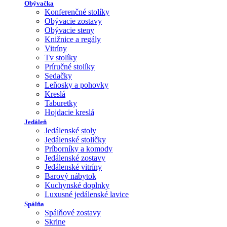
Obývačka
Konferenčné stolíky
Obývacie zostavy
Obývacie steny
Knižnice a regály
Vitríny
Tv stolíky
Príručné stolíky
Sedačky
Leňosky a pohovky
Kreslá
Taburetky
Hojdacie kreslá
Jedáleň
Jedálenské stoly
Jedálenské stoličky
Príborníky a komody
Jedálenské zostavy
Jedálenské vitríny
Barový nábytok
Kuchynské doplnky
Luxusné jedálenské lavice
Spálňa
Spálňové zostavy
Skrine