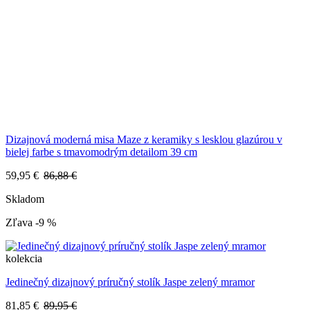
Dizajnová moderná misa Maze z keramiky s lesklou glazúrou v
bielej farbe s tmavomodrým detailom 39 cm
59,95 €
86,88 €
Skladom
Zľava -9 %
kolekcia
Jedinečný dizajnový príručný stolík Jaspe zelený mramor
81,85 €
89,95 €