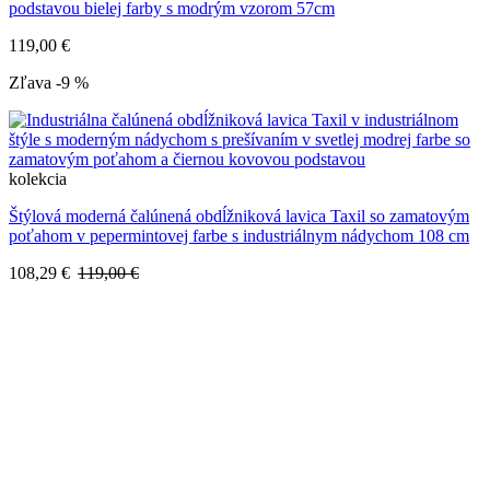
podstavou bielej farby s modrým vzorom 57cm
119,00 €
Zľava -9 %
kolekcia
Štýlová moderná čalúnená obdĺžniková lavica Taxil so zamatovým
poťahom v pepermintovej farbe s industriálnym nádychom 108 cm
108,29 €
119,00 €