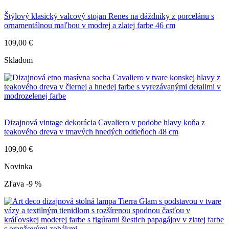
Štýlový klasický valcový stojan Renes na dáždniky z porcelánu s
ornamentálnou maľbou v modrej a zlatej farbe 46 cm
109,00 €
Skladom
Dizajnová vintage dekorácia Cavaliero v podobe hlavy koňa z
teakového dreva v tmavých hnedých odtieňoch 48 cm
109,00 €
Novinka
Zľava -9 %