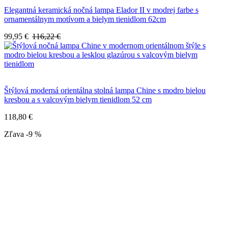
Elegantná keramická nočná lampa Elador II v modrej farbe s
ornamentálnym motívom a bielym tienidlom 62cm
99,95 €
116,22 €
Štýlová moderná orientálna stolná lampa Chine s modro bielou
kresbou a s valcovým bielym tienidlom 52 cm
118,80 €
Zľava -9 %