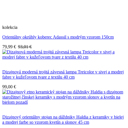
kolekcia
Orientálny okrúhly koberec Adassil s modrým vzorom 150cm
79,99 €
93,01 €
Dizajnová moderná trojitá závesná lampa Treicolor v sivej a modrej
fabre v kužeľovom tvare z textilu 40 cm
99,00 €
Dizajnový orientálny stojan na dáždniky Haldia z keramiky v bielej
a modrej farbe so vzorom kvetín a slonov 45 cm