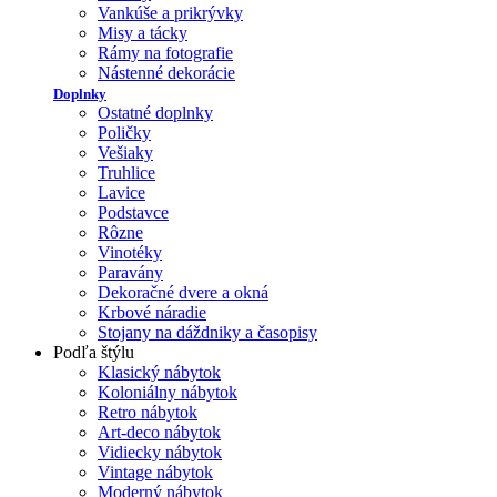
Vankúše a prikrývky
Misy a tácky
Rámy na fotografie
Nástenné dekorácie
Doplnky
Ostatné doplnky
Poličky
Vešiaky
Truhlice
Lavice
Podstavce
Rôzne
Vinotéky
Paravány
Dekoračné dvere a okná
Krbové náradie
Stojany na dáždniky a časopisy
Podľa štýlu
Klasický nábytok
Koloniálny nábytok
Retro nábytok
Art-deco nábytok
Vidiecky nábytok
Vintage nábytok
Moderný nábytok