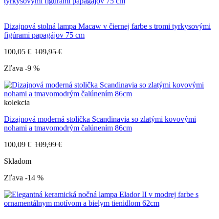
Dizajnová stolná lampa Macaw v čiernej farbe s tromi tyrkysovými
figúrami papagájov 75 cm
100,05 €
109,95 €
Zľava -9 %
kolekcia
Dizajnová moderná stolička Scandinavia so zlatými kovovými
nohami a tmavomodrým čalúnením 86cm
100,09 €
109,99 €
Skladom
Zľava -14 %