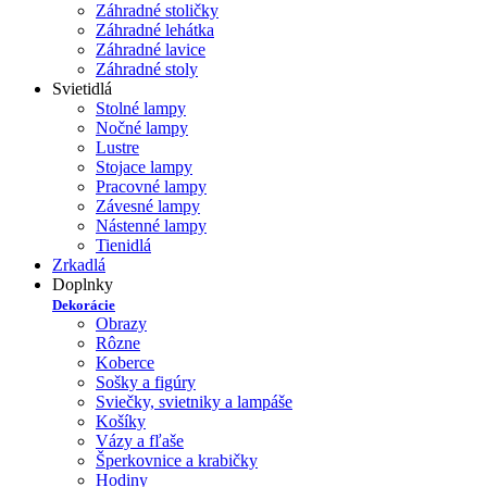
Záhradné stoličky
Záhradné lehátka
Záhradné lavice
Záhradné stoly
Svietidlá
Stolné lampy
Nočné lampy
Lustre
Stojace lampy
Pracovné lampy
Závesné lampy
Nástenné lampy
Tienidlá
Zrkadlá
Doplnky
Dekorácie
Obrazy
Rôzne
Koberce
Sošky a figúry
Sviečky, svietniky a lampáše
Košíky
Vázy a fľaše
Šperkovnice a krabičky
Hodiny