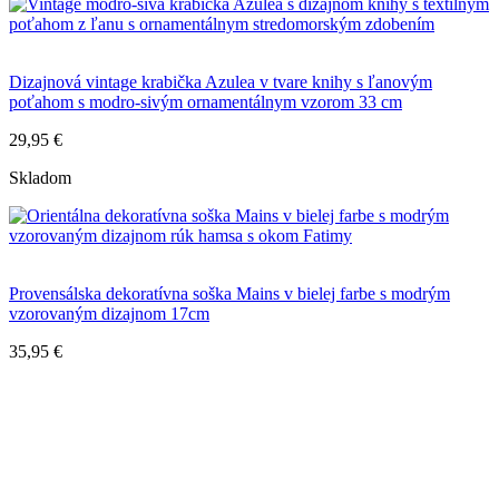
Dizajnová vintage krabička Azulea v tvare knihy s ľanovým
poťahom s modro-sivým ornamentálnym vzorom 33 cm
29,95 €
Skladom
Provensálska dekoratívna soška Mains v bielej farbe s modrým
vzorovaným dizajnom 17cm
35,95 €