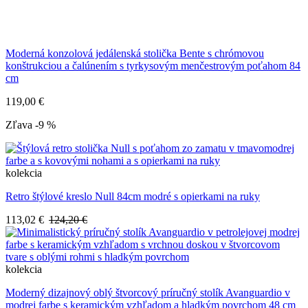
Moderná konzolová jedálenská stolička Bente s chrómovou
konštrukciou a čalúnením s tyrkysovým menčestrovým poťahom 84
cm
119,00 €
Zľava -9 %
kolekcia
Retro štýlové kreslo Null 84cm modré s opierkami na ruky
113,02 €
124,20 €
kolekcia
Moderný dizajnový oblý štvorcový príručný stolík Avanguardio v
modrej farbe s keramickým vzhľadom a hladkým povrchom 48 cm