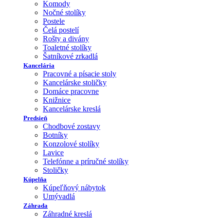
Komody
Nočné stolíky
Postele
Čelá postelí
Rošty a divány
Toaletné stolíky
Šatníkové zrkadlá
Kancelária
Pracovné a písacie stoly
Kancelárske stoličky
Domáce pracovne
Knižnice
Kancelárske kreslá
Predsieň
Chodbové zostavy
Botníky
Konzolové stolíky
Lavice
Telefónne a príručné stolíky
Stoličky
Kúpelňa
Kúpeľňový nábytok
Umývadlá
Záhrada
Záhradné kreslá