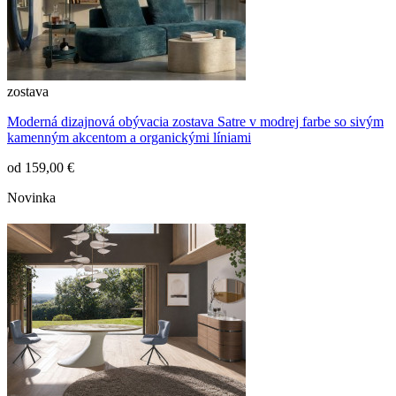
zostava
Moderná dizajnová obývacia zostava Satre v modrej farbe so sivým
kamenným akcentom a organickými líniami
od
159,00 €
Novinka