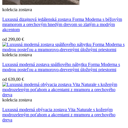
kolekcia
zostava
Luxusná dizajnová jedálenská zostava Forma Moderna s béžovým
mramorom a orechovým hnedým drevom so zlatým a modrým
akcentom
od
299,00 €
kolekcia
zostava
Luxusná moderná zostava spálňového nábytku Forma Moderna s
modrou posteľou a mramorovo-drevenými úložnými priestormi
od
639,00 €
kolekcia
zostava
Luxusná moderná obývacia zostava Vita Naturale s koženým
modrozeleným poťahom a akcentami z mramoru a orechového
dreva