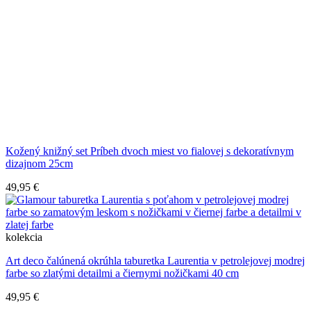
Kožený knižný set Príbeh dvoch miest vo fialovej s dekoratívnym
dizajnom 25cm
49,95 €
kolekcia
Art deco čalúnená okrúhla taburetka Laurentia v petrolejovej modrej
farbe so zlatými detailmi a čiernymi nožičkami 40 cm
49,95 €