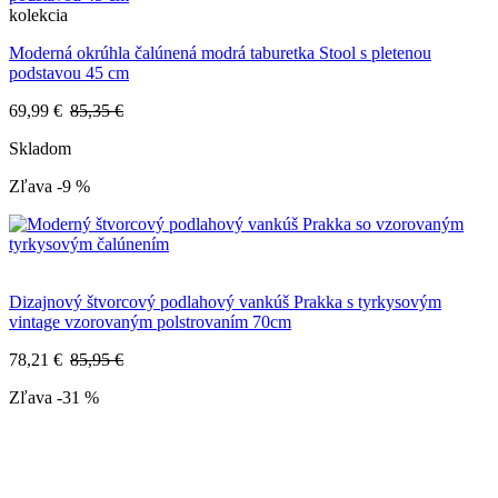
kolekcia
Moderná okrúhla čalúnená modrá taburetka Stool s pletenou
podstavou 45 cm
69,99 €
85,35 €
Skladom
Zľava -9 %
Dizajnový štvorcový podlahový vankúš Prakka s tyrkysovým
vintage vzorovaným polstrovaním 70cm
78,21 €
85,95 €
Zľava -31 %