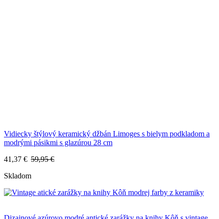
Vidiecky štýlový keramický džbán Limoges s bielym podkladom a
modrými pásikmi s glazúrou 28 cm
41,37 €
59,95 €
Skladom
Dizajnové azúrovo modré antické zarážky na knihy Kôň s vintage