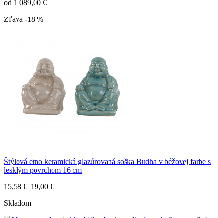
od
1 089,00 €
Zľava -18 %
Štýlová etno keramická glazúrovaná soška Budha v béžovej farbe s
lesklým povrchom 16 cm
15,58 €
19,00 €
Skladom