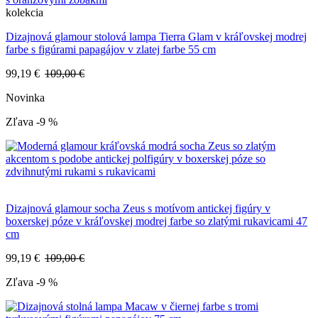
kolekcia
Dizajnová glamour stolová lampa Tierra Glam v kráľovskej modrej
farbe s figúrami papagájov v zlatej farbe 55 cm
99,19 €
109,00 €
Novinka
Zľava -9 %
Dizajnová glamour socha Zeus s motívom antickej figúry v
boxerskej póze v kráľovskej modrej farbe so zlatými rukavicami 47
cm
99,19 €
109,00 €
Zľava -9 %