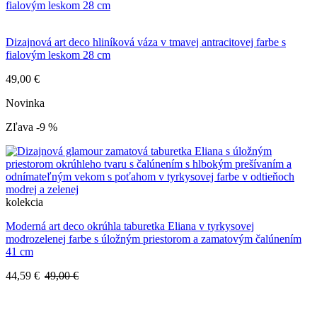
Dizajnová art deco hliníková váza v tmavej antracitovej farbe s
fialovým leskom 28 cm
49,00 €
Novinka
Zľava -9 %
kolekcia
Moderná art deco okrúhla taburetka Eliana v tyrkysovej
modrozelenej farbe s úložným priestorom a zamatovým čalúnením
41 cm
44,59 €
49,00 €