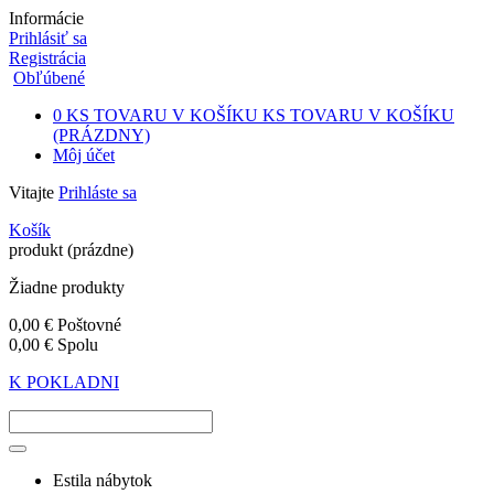
Informácie
Prihlásiť sa
Registrácia
Obľúbené
0
KS TOVARU V KOŠÍKU
KS TOVARU V KOŠÍKU
(PRÁZDNY)
Môj účet
Vitajte
Prihláste sa
Košík
produkt
(prázdne)
Žiadne produkty
0,00 €
Poštovné
0,00 €
Spolu
K POKLADNI
Estila nábytok