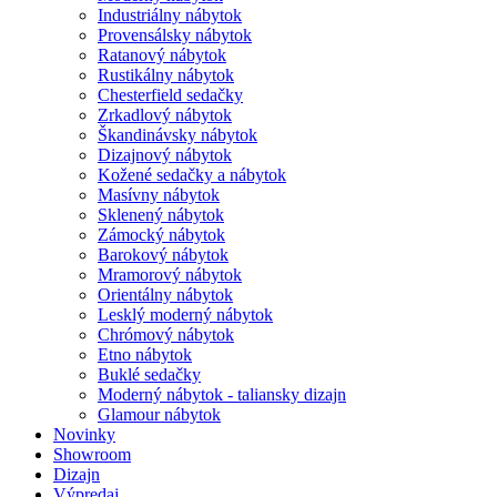
Industriálny nábytok
Provensálsky nábytok
Ratanový nábytok
Rustikálny nábytok
Chesterfield sedačky
Zrkadlový nábytok
Škandinávsky nábytok
Dizajnový nábytok
Kožené sedačky a nábytok
Masívny nábytok
Sklenený nábytok
Zámocký nábytok
Barokový nábytok
Mramorový nábytok
Orientálny nábytok
Lesklý moderný nábytok
Chrómový nábytok
Etno nábytok
Buklé sedačky
Moderný nábytok - taliansky dizajn
Glamour nábytok
Novinky
Showroom
Dizajn
Výpredaj