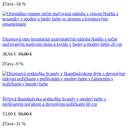
Zľava -34 %
Dizajnová etno keramická uzatvárateľná nádoba Haldia s ručne
maľovaným motívom slona a kvetín v bielej a modrej farbe 26 cm
38,94 €
59,00 €
Zľava -9 %
Štýlová škandinávska podnožka Scandy v modrej farbe s
prešívaným poťahom a drevenými nožičkami 60 cm
53,69 €
59,00 €
Zľava -31 %