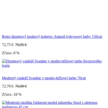
Retro dizajnový kruhový koberec Adassil tyrkysovej farby 150cm
72,75 €
79,95 €
Zľava -9 %
Moderný vankúš Svankie v modro-béžovej farbe 70cm
72,79 €
79,99 €
Zľava -18 %