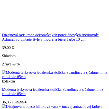
Dizajnová sada troch dekoratívnych porcelánových šperkovníc
Admiral vo vintage štýle v modrej a bielej farbe 10 cm
39,00 €
Skladom
Zľava -9 %
kolekcia
Moderná tyrkysová jedálenská stolička Scandinavia s čalúnením z
eko-kože 85cm
36,35 €
39,95 €