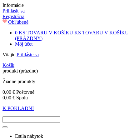
Informácie
Prihlásiť sa
Registrácia
Obľúbené
0
KS TOVARU V KOŠÍKU
KS TOVARU V KOŠÍKU
(PRÁZDNY)
Môj účet
Vitajte
Prihláste sa
Košík
produkt
(prázdne)
Žiadne produkty
0,00 €
Poštovné
0,00 €
Spolu
K POKLADNI
Estila nábytok