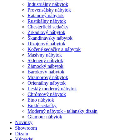
Industriálny nábytok
Provensálsky nábytok
Ratanový nábytok
Rustikálny nábytok
Chesterfield sedačky
Zrkadlový nábytok
Škandinávsky nábytok
Dizajnový nábytok
Kožené sedačky a nábytok
Masívny nábytok
Sklenený nábytok
Zámocký nábytok
Barokový nábytok
Mramorový nábytok
Orientálny nábytok
Lesklý moderný nábytok
Chrómový nábytok
Etno nábytok
Buklé sedačky
Moderný nábytok - taliansky dizajn
Glamour nábytok
Novinky
Showroom
Dizajn
Výpredaj