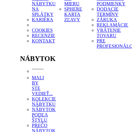
NÁBYTKU
MIERU
PODMIENKY
NA
SPHERE
DODACIE
SPLÁTKY
KARTA
TERMÍNY
KARIÉRA
ZĽAVY
ZÁRUKA
REKLAMÁCIE
COOKIES
VRÁTENIE
RECENZIE
TOVARU
KONTAKT
PRE
PROFESIONÁL
NÁBYTOK
MALI
BY
STE
VEDIEŤ...
KOLEKCIE
NÁBYTKU
NÁBYTOK
PODĽA
ŠTÝLU
PREČO
NÁBYTOK