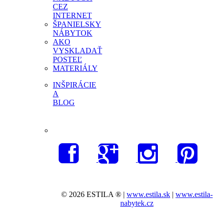
CEZ
INTERNET
ŠPANIELSKY
NÁBYTOK
AKO
VYSKLADAŤ
POSTEĽ
MATERIÁLY
INŠPIRÁCIE
A
BLOG
© 2026 ESTILA ® |
www.estila.sk
|
www.estila-
nabytek.cz