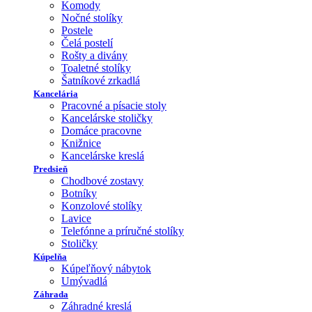
Komody
Nočné stolíky
Postele
Čelá postelí
Rošty a divány
Toaletné stolíky
Šatníkové zrkadlá
Kancelária
Pracovné a písacie stoly
Kancelárske stoličky
Domáce pracovne
Knižnice
Kancelárske kreslá
Predsieň
Chodbové zostavy
Botníky
Konzolové stolíky
Lavice
Telefónne a príručné stolíky
Stoličky
Kúpelňa
Kúpeľňový nábytok
Umývadlá
Záhrada
Záhradné kreslá