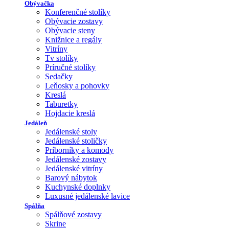
Obývačka
Konferenčné stolíky
Obývacie zostavy
Obývacie steny
Knižnice a regály
Vitríny
Tv stolíky
Príručné stolíky
Sedačky
Leňosky a pohovky
Kreslá
Taburetky
Hojdacie kreslá
Jedáleň
Jedálenské stoly
Jedálenské stoličky
Príborníky a komody
Jedálenské zostavy
Jedálenské vitríny
Barový nábytok
Kuchynské doplnky
Luxusné jedálenské lavice
Spálňa
Spálňové zostavy
Skrine