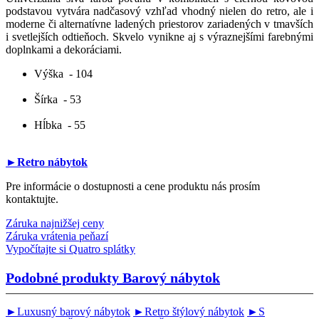
podstavou vytvára nadčasový vzhľad vhodný nielen do retro, ale i
moderne či alternatívne ladených priestorov zariadených v tmavších
i svetlejších odtieňoch. Skvelo vynikne aj s výraznejšími farebnými
doplnkami a dekoráciami.
Výška
- 104
Šírka
- 53
Hĺbka
- 55
►Retro nábytok
Pre informácie o dostupnosti a cene produktu nás prosím
kontaktujte.
Záruka najnižšej ceny
Záruka vrátenia peňazí
Vypočítajte si Quatro splátky
Podobné produkty
Barový nábytok
►Luxusný barový nábytok
►Retro štýlový nábytok
►S