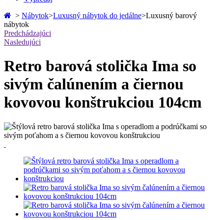
>
Nábytok
>
Luxusný nábytok do jedálne
>
Luxusný barový
nábytok
Predchádzajúci
Nasledujúci
Retro barová stolička Ima so
sivým čalúnením a čiernou
kovovou konštrukciou 104cm