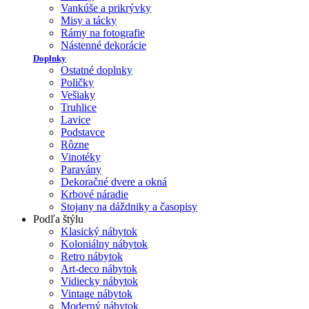
Vankúše a prikrývky
Misy a tácky
Rámy na fotografie
Nástenné dekorácie
Doplnky
Ostatné doplnky
Poličky
Vešiaky
Truhlice
Lavice
Podstavce
Rôzne
Vinotéky
Paravány
Dekoračné dvere a okná
Krbové náradie
Stojany na dáždniky a časopisy
Podľa štýlu
Klasický nábytok
Koloniálny nábytok
Retro nábytok
Art-deco nábytok
Vidiecky nábytok
Vintage nábytok
Moderný nábytok