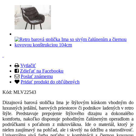
Vytlačiť
Zdieľať na Facebooku
Poslať známemu
Pridať produkt do obľúbených
Kód:
MLV22543
Dizajnová barová stolička Ima je štýlovým kúskom vhodným do
luxusných jedální, barových priestorov či podnikov ladených v retro
štýle. Predstavuje prepojenie štýlového dizajnu a dokonalého
komfortu, nakoľko disponuje pohodlným čalúneným operadlom a
podrúčkami s poťahom z mikrovlákna. Ide o materiál, ktorý je
nielen zaujímavý na pohľad, ale i skvelý na údržbu a starostlivosť.
Univerzálna sivá farba poťahu v kombinácii s čiernou kovovou