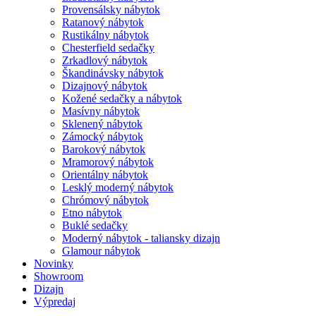
Provensálsky nábytok
Ratanový nábytok
Rustikálny nábytok
Chesterfield sedačky
Zrkadlový nábytok
Škandinávsky nábytok
Dizajnový nábytok
Kožené sedačky a nábytok
Masívny nábytok
Sklenený nábytok
Zámocký nábytok
Barokový nábytok
Mramorový nábytok
Orientálny nábytok
Lesklý moderný nábytok
Chrómový nábytok
Etno nábytok
Buklé sedačky
Moderný nábytok - taliansky dizajn
Glamour nábytok
Novinky
Showroom
Dizajn
Výpredaj