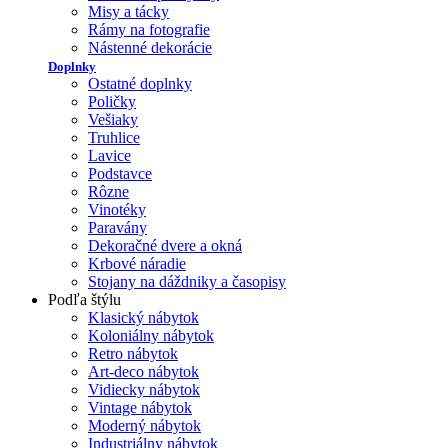
Misy a tácky
Rámy na fotografie
Nástenné dekorácie
Doplnky
Ostatné doplnky
Poličky
Vešiaky
Truhlice
Lavice
Podstavce
Rôzne
Vinotéky
Paravány
Dekoračné dvere a okná
Krbové náradie
Stojany na dáždniky a časopisy
Podľa štýlu
Klasický nábytok
Koloniálny nábytok
Retro nábytok
Art-deco nábytok
Vidiecky nábytok
Vintage nábytok
Moderný nábytok
Industriálny nábytok