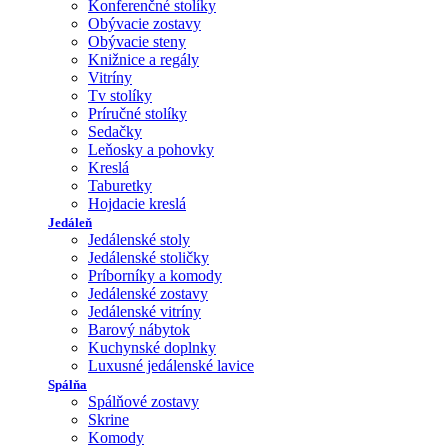
Konferenčné stolíky
Obývacie zostavy
Obývacie steny
Knižnice a regály
Vitríny
Tv stolíky
Príručné stolíky
Sedačky
Leňosky a pohovky
Kreslá
Taburetky
Hojdacie kreslá
Jedáleň
Jedálenské stoly
Jedálenské stoličky
Príborníky a komody
Jedálenské zostavy
Jedálenské vitríny
Barový nábytok
Kuchynské doplnky
Luxusné jedálenské lavice
Spálňa
Spálňové zostavy
Skrine
Komody