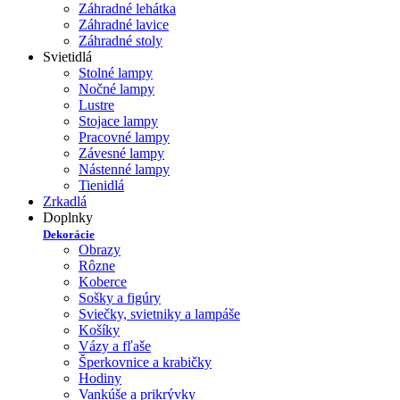
Záhradné lehátka
Záhradné lavice
Záhradné stoly
Svietidlá
Stolné lampy
Nočné lampy
Lustre
Stojace lampy
Pracovné lampy
Závesné lampy
Nástenné lampy
Tienidlá
Zrkadlá
Doplnky
Dekorácie
Obrazy
Rôzne
Koberce
Sošky a figúry
Sviečky, svietniky a lampáše
Košíky
Vázy a fľaše
Šperkovnice a krabičky
Hodiny
Vankúše a prikrývky