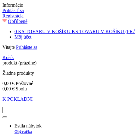
Informácie
Prihlásiť sa
Registrácia
Obľúbené
0
KS TOVARU V KOŠÍKU
KS TOVARU V KOŠÍKU
(PR
Môj účet
Vitajte
Prihláste sa
Košík
produkt
(prázdne)
Žiadne produkty
0,00 €
Poštovné
0,00 €
Spolu
K POKLADNI
Estila nábytok
Obývačka