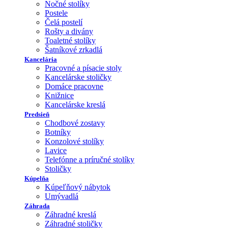
Nočné stolíky
Postele
Čelá postelí
Rošty a divány
Toaletné stolíky
Šatníkové zrkadlá
Kancelária
Pracovné a písacie stoly
Kancelárske stoličky
Domáce pracovne
Knižnice
Kancelárske kreslá
Predsieň
Chodbové zostavy
Botníky
Konzolové stolíky
Lavice
Telefónne a príručné stolíky
Stoličky
Kúpelňa
Kúpeľňový nábytok
Umývadlá
Záhrada
Záhradné kreslá
Záhradné stoličky