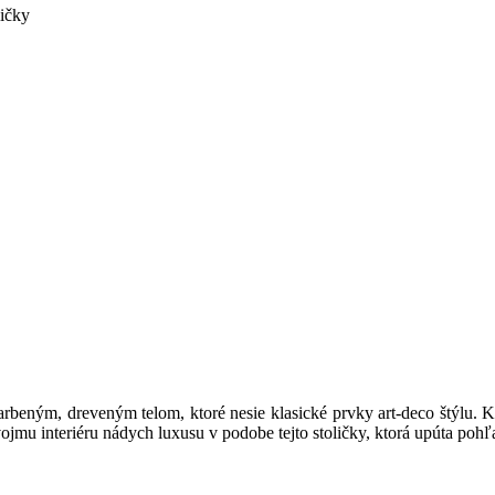
ličky
eným, dreveným telom, ktoré nesie klasické prvky art-deco štýlu. Ko
svojmu interiéru nádych luxusu v podobe tejto stoličky, ktorá upúta poh