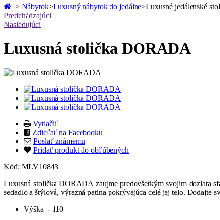
>
Nábytok
>
Luxusný nábytok do jedálne
>
Luxusné jedálenské sto
Predchádzajúci
Nasledujúci
Luxusná stolička DORADA
Vytlačiť
Zdieľať na Facebooku
Poslať známemu
Pridať produkt do obľúbených
Kód:
MLV10843
Luxusná stolička DORADA zaujme predovšetkým svojim dozlata sfarb
sedadlo a štýlová, výrazná patina pokrývajúca celé jej telo. Dodajte 
Výška
- 110