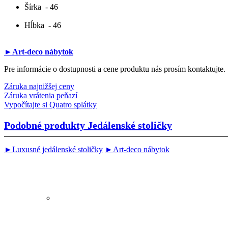
Šírka
- 46
Hĺbka
- 46
►Art-deco nábytok
Pre informácie o dostupnosti a cene produktu nás prosím kontaktujte.
Záruka najnižšej ceny
Záruka vrátenia peňazí
Vypočítajte si Quatro splátky
Podobné produkty
Jedálenské stoličky
►Luxusné jedálenské stoličky
►Art-deco nábytok