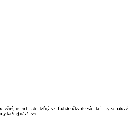
nečný, neprehliadnuteľný vzhľad stoličky dotvára krásne, zamatové
ľady každej návštevy.