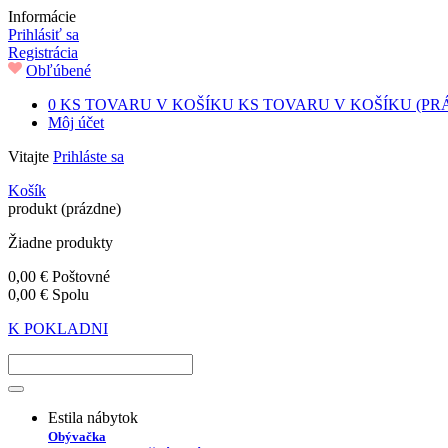
Informácie
Prihlásiť sa
Registrácia
Obľúbené
0
KS TOVARU V KOŠÍKU
KS TOVARU V KOŠÍKU
(PR
Môj účet
Vitajte
Prihláste sa
Košík
produkt
(prázdne)
Žiadne produkty
0,00 €
Poštovné
0,00 €
Spolu
K POKLADNI
Estila nábytok
Obývačka