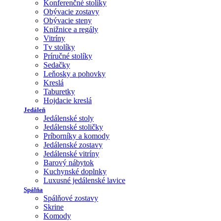
Konferenčné stolíky
Obývacie zostavy
Obývacie steny
Knižnice a regály
Vitríny
Tv stolíky
Príručné stolíky
Sedačky
Leňosky a pohovky
Kreslá
Taburetky
Hojdacie kreslá
Jedáleň
Jedálenské stoly
Jedálenské stoličky
Príborníky a komody
Jedálenské zostavy
Jedálenské vitríny
Barový nábytok
Kuchynské doplnky
Luxusné jedálenské lavice
Spálňa
Spálňové zostavy
Skrine
Komody