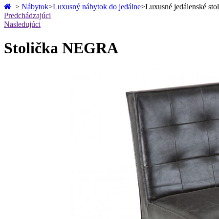
>
Nábytok
>
Luxusný nábytok do jedálne
>
Luxusné jedálenské sto
Predchádzajúci
Nasledujúci
Stolička NEGRA