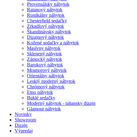
Provensálsky nábytok
Ratanový nábytok
Rustikálny nábytok
Chesterfield sedačky
Zrkadlový nábytok
Škandinávsky nábytok
Dizajnový nábytok
Kožené sedačky a nábytok
Masívny nábytok
Sklenený nábytok
Zámocký nábytok
Barokový nábytok
Mramorový nábytok
Orientálny nábytok
Lesklý moderný nábytok
Chrómový nábytok
Etno nábytok
Buklé sedačky
Moderný nábytok - taliansky dizajn
Glamour nábytok
Novinky
Showroom
Dizajn
Výpredaj