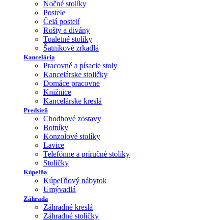
Nočné stolíky
Postele
Čelá postelí
Rošty a divány
Toaletné stolíky
Šatníkové zrkadlá
Kancelária
Pracovné a písacie stoly
Kancelárske stoličky
Domáce pracovne
Knižnice
Kancelárske kreslá
Predsieň
Chodbové zostavy
Botníky
Konzolové stolíky
Lavice
Telefónne a príručné stolíky
Stoličky
Kúpelňa
Kúpeľňový nábytok
Umývadlá
Záhrada
Záhradné kreslá
Záhradné stoličky