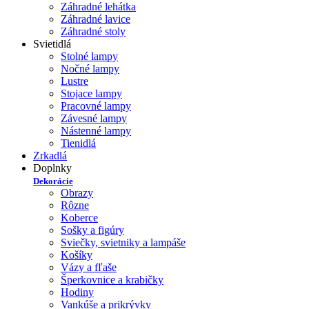
Záhradné lehátka
Záhradné lavice
Záhradné stoly
Svietidlá
Stolné lampy
Nočné lampy
Lustre
Stojace lampy
Pracovné lampy
Závesné lampy
Nástenné lampy
Tienidlá
Zrkadlá
Doplnky
Dekorácie
Obrazy
Rôzne
Koberce
Sošky a figúry
Sviečky, svietniky a lampáše
Košíky
Vázy a fľaše
Šperkovnice a krabičky
Hodiny
Vankúše a prikrývky