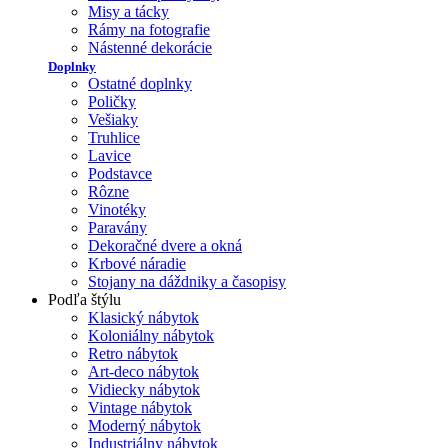
Misy a tácky
Rámy na fotografie
Nástenné dekorácie
Doplnky
Ostatné doplnky
Poličky
Vešiaky
Truhlice
Lavice
Podstavce
Rôzne
Vinotéky
Paravány
Dekoračné dvere a okná
Krbové náradie
Stojany na dáždniky a časopisy
Podľa štýlu
Klasický nábytok
Koloniálny nábytok
Retro nábytok
Art-deco nábytok
Vidiecky nábytok
Vintage nábytok
Moderný nábytok
Industriálny nábytok