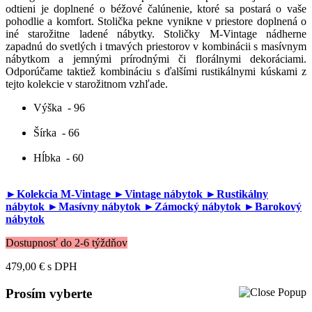
odtieni je doplnené o béžové čalúnenie, ktoré sa postará o vaše
pohodlie a komfort. Stolička pekne vynikne v priestore doplnená o
iné starožitne ladené nábytky. Stoličky M-Vintage nádherne
zapadnú do svetlých i tmavých priestorov v kombinácii s masívnym
nábytkom a jemnými prírodnými či florálnymi dekoráciami.
Odporúčame taktiež kombináciu s ďalšími rustikálnymi kúskami z
tejto kolekcie v starožitnom vzhľade.
Výška
- 96
Šírka
- 66
Hĺbka
- 60
►Kolekcia M-Vintage
►Vintage nábytok
►Rustikálny
nábytok
►Masívny nábytok
►Zámocký nábytok
►Barokový
nábytok
Dostupnosť do 2-6 týždňov
479,00 €
s DPH
Prosím vyberte