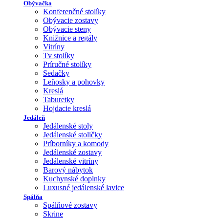
Obývačka
Konferenčné stolíky
Obývacie zostavy
Obývacie steny
Knižnice a regály
Vitríny
Tv stolíky
Príručné stolíky
Sedačky
Leňosky a pohovky
Kreslá
Taburetky
Hojdacie kreslá
Jedáleň
Jedálenské stoly
Jedálenské stoličky
Príborníky a komody
Jedálenské zostavy
Jedálenské vitríny
Barový nábytok
Kuchynské doplnky
Luxusné jedálenské lavice
Spálňa
Spálňové zostavy
Skrine