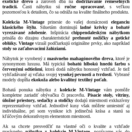
exotické drevo
a zároveň dbá na
dodržiavanie remeselných
tradícií.
Časti nábytku sú
ručne opracované
, s veľkou
pozornosťou k detailom, čo sa odráža na kvalite finálneho produktu.
Kolekcia M-Vintage
prinesie do vašej domácnosti
eleganciu
klasického štýlu
. Siluetám dominujú
ladné krivky a bohaté
vyrezávané zdobenie
. Inšpirácia
chippendaleským nábytkom
prináša do dizajnu charakteristické
prehnuté nožičky a gotické
oblúky.
Vintage
vizuál podčiarkujú originálne prvky, ako napríklad
stoly so zaťahovacími žalúziami.
Nábytok je vyrobený z
masívneho mahagónového dreva
, ktoré je
synonymom luxusu. Má typickú
bohatú hlbokú hnedú farbu s
červenými odtieňmi
, ktorá dodá nábytku honosný vzhľad. Je tiež
vyhľadávané aj vďaka svojej
vysokej pevnosti a tvrdosti
. Vybrané
modely dopĺňa
ekokoža alebo kvalitný textilný poťah
.
Bohatá ponuka nábytku z
kolekcie M-Vintage
vám pomôže
kompletne zariadiť obývačku či pracovňu.
Písacie stoly, vitríny,
úložné priestory, sedačky a stoličky
dodajú miestnosti exkluzívny
reprezentatívny vzhľad. Jednotlivé kusy však môžete umiestniť aj
individuálne, pri som vynikne ich jedinečná krása a stanú sa
kľúčovým dekoratívnym elementom miestnosti.
Ak sa chcete presvedčiť na vlastné oči o kvalite a vzhľade
masívneho
nábytku z kolekcie M-Vintage
, pozývame vás do