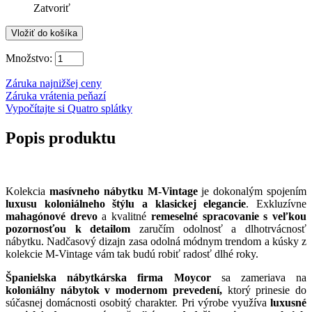
Zatvoriť
Množstvo:
Záruka najnižšej ceny
Záruka vrátenia peňazí
Vypočítajte si Quatro splátky
Popis produktu
Kolekcia
masívneho nábytku M-Vintage
je dokonalým spojením
luxusu koloniálneho štýlu a klasickej elegancie
. Exkluzívne
mahagónové drevo
a kvalitné
remeselné spracovanie s veľkou
pozornosťou k detailom
zaručím odolnosť a dlhotrvácnosť
nábytku. Nadčasový dizajn zasa odolná módnym trendom a kúsky z
kolekcie M-Vintage vám tak budú robiť radosť dlhé roky.
Španielska nábytkárska firma Moycor
sa zameriava na
koloniálny nábytok v modernom prevedení,
ktorý prinesie do
súčasnej domácnosti osobitý charakter. Pri výrobe využíva
luxusné