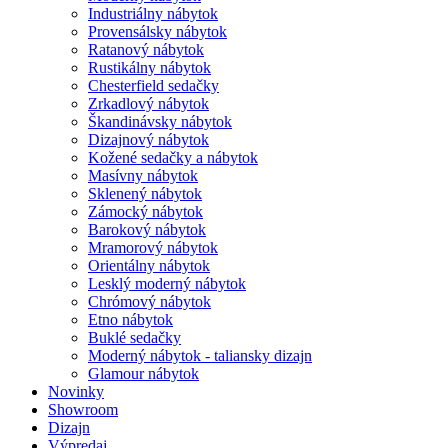
Industriálny nábytok
Provensálsky nábytok
Ratanový nábytok
Rustikálny nábytok
Chesterfield sedačky
Zrkadlový nábytok
Škandinávsky nábytok
Dizajnový nábytok
Kožené sedačky a nábytok
Masívny nábytok
Sklenený nábytok
Zámocký nábytok
Barokový nábytok
Mramorový nábytok
Orientálny nábytok
Lesklý moderný nábytok
Chrómový nábytok
Etno nábytok
Buklé sedačky
Moderný nábytok - taliansky dizajn
Glamour nábytok
Novinky
Showroom
Dizajn
Výpredaj