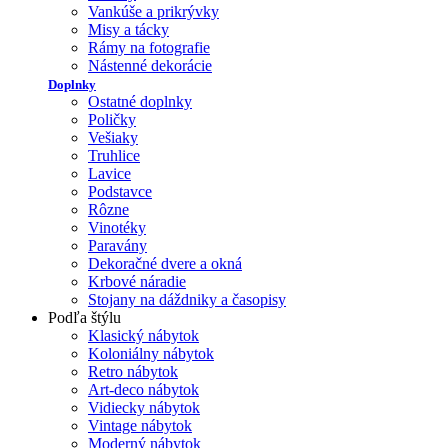
Vankúše a prikrývky
Misy a tácky
Rámy na fotografie
Nástenné dekorácie
Doplnky
Ostatné doplnky
Poličky
Vešiaky
Truhlice
Lavice
Podstavce
Rôzne
Vinotéky
Paravány
Dekoračné dvere a okná
Krbové náradie
Stojany na dáždniky a časopisy
Podľa štýlu
Klasický nábytok
Koloniálny nábytok
Retro nábytok
Art-deco nábytok
Vidiecky nábytok
Vintage nábytok
Moderný nábytok