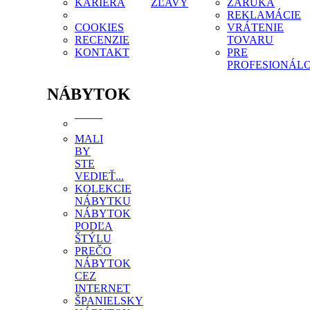
KARIÉRA
ZĽAVY
ZÁRUKA
REKLAMÁCIE
COOKIES
VRÁTENIE
RECENZIE
TOVARU
KONTAKT
PRE
PROFESIONÁL
NÁBYTOK
MALI
BY
STE
VEDIEŤ...
KOLEKCIE
NÁBYTKU
NÁBYTOK
PODĽA
ŠTÝLU
PREČO
NÁBYTOK
CEZ
INTERNET
ŠPANIELSKY