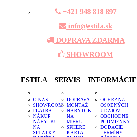
+421 948 818 897
info@estila.sk
DOPRAVA ZDARMA
SHOWROOM
ESTILA
SERVIS
INFORMÁCIE
O NÁS
DOPRAVA
OCHRANA
SHOWROOM
MONTÁŽ
OSOBNÝCH
PLATBA
NÁBYTOK
ÚDAJOV
NÁKUP
NA
OBCHODNÉ
NÁBYTKU
MIERU
PODMIENKY
NA
SPHERE
DODACIE
SPLÁTKY
KARTA
TERMÍNY