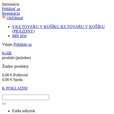
Informácie
Prihlásiť sa
Registrácia
Obľúbené
0
KS TOVARU V KOŠÍKU
KS TOVARU V KOŠÍKU
(PRÁZDNY)
Môj účet
Vitajte
Prihláste sa
Košík
produkt
(prázdne)
Žiadne produkty
0,00 €
Poštovné
0,00 €
Spolu
K POKLADNI
Estila nábytok