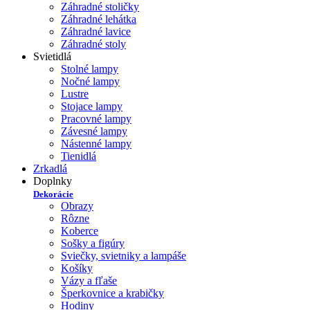
Záhradné stoličky
Záhradné lehátka
Záhradné lavice
Záhradné stoly
Svietidlá
Stolné lampy
Nočné lampy
Lustre
Stojace lampy
Pracovné lampy
Závesné lampy
Nástenné lampy
Tienidlá
Zrkadlá
Doplnky
Dekorácie
Obrazy
Rôzne
Koberce
Sošky a figúry
Sviečky, svietniky a lampáše
Košíky
Vázy a fľaše
Šperkovnice a krabičky
Hodiny