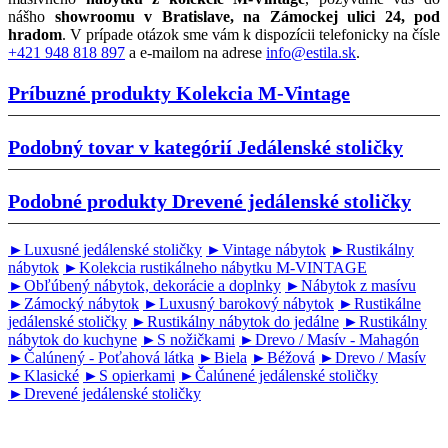
nášho
showroomu v Bratislave, na Zámockej ulici 24, pod
hradom
. V prípade otázok sme vám k dispozícii telefonicky na čísle
+421 948 818 897
a e-mailom na adrese
info@estila.sk
.
Príbuzné produkty
Kolekcia M-Vintage
Podobný tovar v kategórií
Jedálenské stoličky
Podobné produkty
Drevené jedálenské stoličky
►Luxusné jedálenské stoličky
►Vintage nábytok
►Rustikálny
nábytok
►Kolekcia rustikálneho nábytku M-VINTAGE
►Obľúbený nábytok, dekorácie a doplnky
►Nábytok z masívu
►Zámocký nábytok
►Luxusný barokový nábytok
►Rustikálne
jedálenské stoličky
►Rustikálny nábytok do jedálne
►Rustikálny
nábytok do kuchyne
►S nožičkami
►Drevo / Masív - Mahagón
►Čalúnený - Poťahová látka
►Biela
►Béžová
►Drevo / Masív
►Klasické
►S opierkami
►Čalúnené jedálenské stoličky
►Drevené jedálenské stoličky