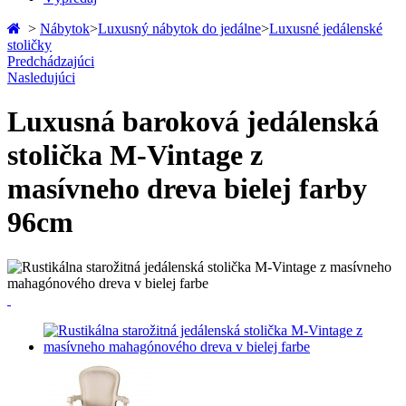
>
Nábytok
>
Luxusný nábytok do jedálne
>
Luxusné jedálenské
stoličky
Predchádzajúci
Nasledujúci
Luxusná baroková jedálenská
stolička M-Vintage z
masívneho dreva bielej farby
96cm