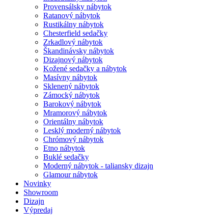
Provensálsky nábytok
Ratanový nábytok
Rustikálny nábytok
Chesterfield sedačky
Zrkadlový nábytok
Škandinávsky nábytok
Dizajnový nábytok
Kožené sedačky a nábytok
Masívny nábytok
Sklenený nábytok
Zámocký nábytok
Barokový nábytok
Mramorový nábytok
Orientálny nábytok
Lesklý moderný nábytok
Chrómový nábytok
Etno nábytok
Buklé sedačky
Moderný nábytok - taliansky dizajn
Glamour nábytok
Novinky
Showroom
Dizajn
Výpredaj