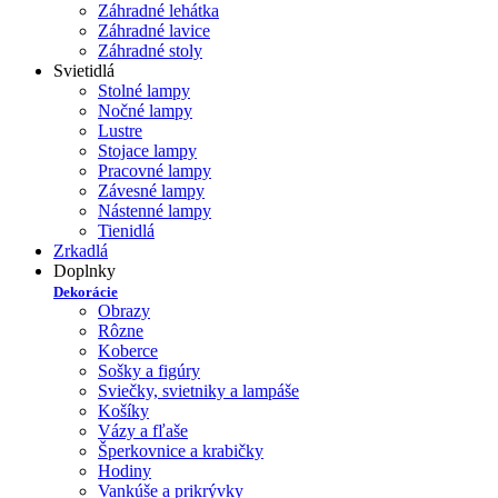
Záhradné lehátka
Záhradné lavice
Záhradné stoly
Svietidlá
Stolné lampy
Nočné lampy
Lustre
Stojace lampy
Pracovné lampy
Závesné lampy
Nástenné lampy
Tienidlá
Zrkadlá
Doplnky
Dekorácie
Obrazy
Rôzne
Koberce
Sošky a figúry
Sviečky, svietniky a lampáše
Košíky
Vázy a fľaše
Šperkovnice a krabičky
Hodiny
Vankúše a prikrývky