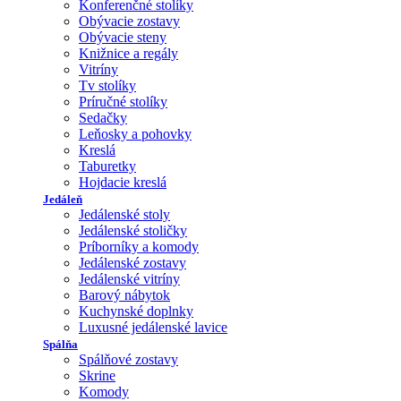
Konferenčné stolíky
Obývacie zostavy
Obývacie steny
Knižnice a regály
Vitríny
Tv stolíky
Príručné stolíky
Sedačky
Leňosky a pohovky
Kreslá
Taburetky
Hojdacie kreslá
Jedáleň
Jedálenské stoly
Jedálenské stoličky
Príborníky a komody
Jedálenské zostavy
Jedálenské vitríny
Barový nábytok
Kuchynské doplnky
Luxusné jedálenské lavice
Spálňa
Spálňové zostavy
Skrine
Komody