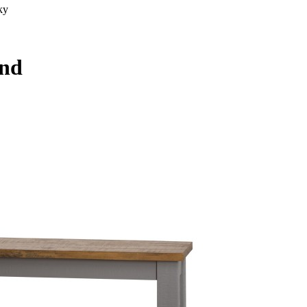
ky
and