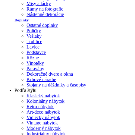
Misy a tácky
Rámy na fotografie
Nástenné dekorácie
Doplnky
Ostatné doplnky
Poličky
Vešiaky
Truhlice
Lavice
Podstavce
Rôzne
Vinotéky
Paravány
Dekoračné dvere a okná
Krbové náradie
Stojany na dáždniky a časopisy
Podľa štýlu
Klasický nábytok
Koloniálny nábytok
Retro nábytok
Art-deco nábytok
Vidiecky nábytok
Vintage nábytok
Moderný nábytok
Industriálny nábytok