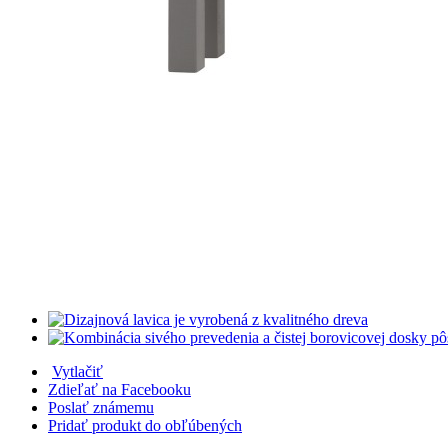
Vytlačiť
Zdieľať na Facebooku
Poslať známemu
Pridať produkt do obľúbených