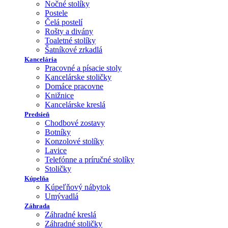
Nočné stolíky
Postele
Čelá postelí
Rošty a divány
Toaletné stolíky
Šatníkové zrkadlá
Kancelária
Pracovné a písacie stoly
Kancelárske stoličky
Domáce pracovne
Knižnice
Kancelárske kreslá
Predsieň
Chodbové zostavy
Botníky
Konzolové stolíky
Lavice
Telefónne a príručné stolíky
Stoličky
Kúpelňa
Kúpeľňový nábytok
Umývadlá
Záhrada
Záhradné kreslá
Záhradné stoličky