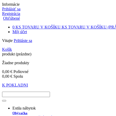
Informácie
Prihlásiť sa
Registrácia
Obľúbené
0
KS TOVARU V KOŠÍKU
KS TOVARU V KOŠÍKU
(PR
Môj účet
Vitajte
Prihláste sa
Košík
produkt
(prázdne)
Žiadne produkty
0,00 €
Poštovné
0,00 €
Spolu
K POKLADNI
Estila nábytok
Obývačka