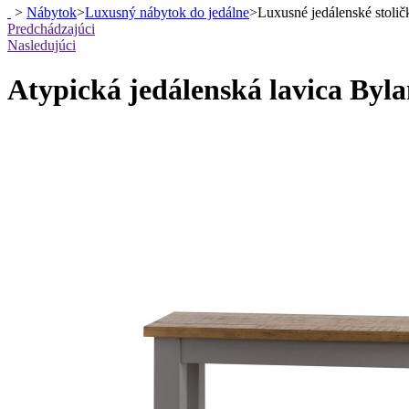
>
Nábytok
>
Luxusný nábytok do jedálne
>
Luxusné jedálenské stolič
Predchádzajúci
Nasledujúci
Atypická jedálenská lavica Byl