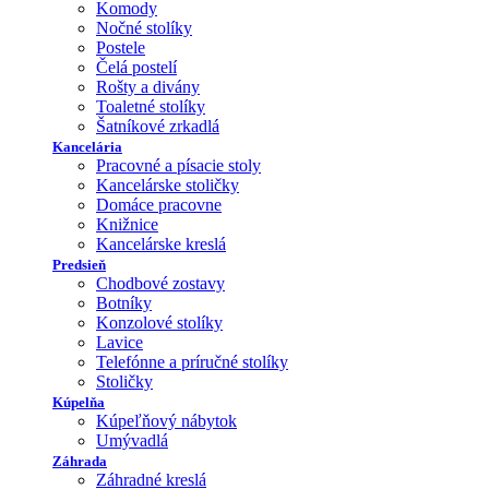
Komody
Nočné stolíky
Postele
Čelá postelí
Rošty a divány
Toaletné stolíky
Šatníkové zrkadlá
Kancelária
Pracovné a písacie stoly
Kancelárske stoličky
Domáce pracovne
Knižnice
Kancelárske kreslá
Predsieň
Chodbové zostavy
Botníky
Konzolové stolíky
Lavice
Telefónne a príručné stolíky
Stoličky
Kúpelňa
Kúpeľňový nábytok
Umývadlá
Záhrada
Záhradné kreslá