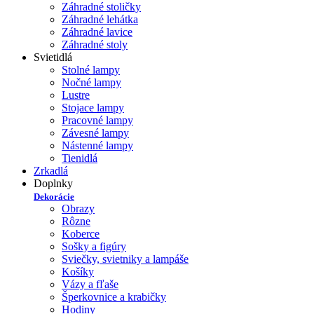
Záhradné stoličky
Záhradné lehátka
Záhradné lavice
Záhradné stoly
Svietidlá
Stolné lampy
Nočné lampy
Lustre
Stojace lampy
Pracovné lampy
Závesné lampy
Nástenné lampy
Tienidlá
Zrkadlá
Doplnky
Dekorácie
Obrazy
Rôzne
Koberce
Sošky a figúry
Sviečky, svietniky a lampáše
Košíky
Vázy a fľaše
Šperkovnice a krabičky
Hodiny