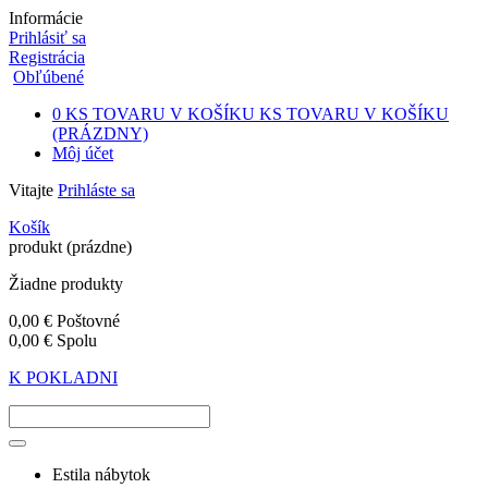
Informácie
Prihlásiť sa
Registrácia
Obľúbené
0
KS TOVARU V KOŠÍKU
KS TOVARU V KOŠÍKU
(PRÁZDNY)
Môj účet
Vitajte
Prihláste sa
Košík
produkt
(prázdne)
Žiadne produkty
0,00 €
Poštovné
0,00 €
Spolu
K POKLADNI
Estila nábytok