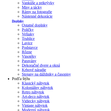
Vankúše a prikrývky
Misy a tácky
Rámy na fotografie
Nástenné dekorácie
Doplnky
Ostatné doplnky
Poličky
Vešiaky
Truhlice
Lavice
Podstavce
Rôzne
Vinotéky
Paravány
Dekoračné dvere a okná
Krbové náradie
Stojany na dáždniky a časopisy
Podľa štýlu
Klasický nábytok
Koloniálny nábytok
Retro nábytok
Art-deco nábytok
Vidiecky nábytok
Vintage nábytok
Moderný nábytok