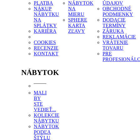
PLATBA
NÁBYTOK
ÚDAJOV
NÁKUP
NA
OBCHODNÉ
NÁBYTKU
MIERU
PODMIENKY
NA
SPHERE
DODACIE
SPLÁTKY
KARTA
TERMÍNY
KARIÉRA
ZĽAVY
ZÁRUKA
REKLAMÁCIE
COOKIES
VRÁTENIE
RECENZIE
TOVARU
KONTAKT
PRE
PROFESIONÁL
NÁBYTOK
MALI
BY
STE
VEDIEŤ...
KOLEKCIE
NÁBYTKU
NÁBYTOK
PODĽA
ŠTÝLU