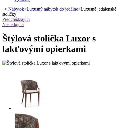
>
Nábytok
>
Luxusný nábytok do jedálne
>
Luxusné jedálenské
stoličky
Predchádzajúci
Nasledujúci
Štýlová stolička Luxor s
lakťovými opierkami