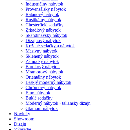
Industriálny nábytok
Provensálsky nábytok
Ratanový nábytok
Rustikálny nábytok
Chesterfield sedačky
Zrkadlový nábytok
Škandinávsky nábytok
Dizajnový nábytok
Kožené sedačky a nábytok
Masívny nábytok
Sklenený nábytok
Zámocký nábytok
Barokový nábytok
Mramorový nábytok
Orientálny nábytok
Lesklý moderný nábytok
Chrómový nábytok
Etno nábytok
Buklé sedačky
Moderný nábytok - taliansky dizajn
Glamour nábytok
Novinky
Showroom
Dizajn
Výpredaj