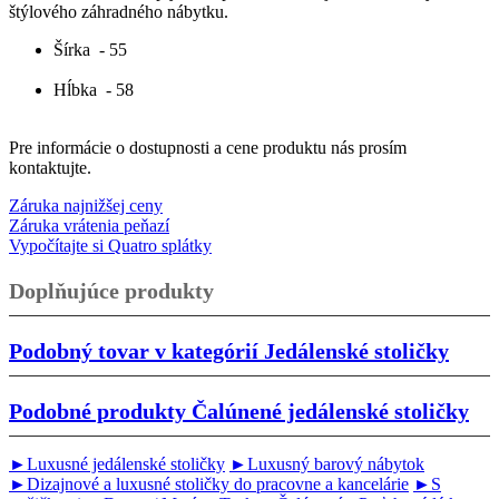
štýlového záhradného nábytku.
Šírka
- 55
Hĺbka
- 58
Pre informácie o dostupnosti a cene produktu nás prosím
kontaktujte.
Záruka najnižšej ceny
Záruka vrátenia peňazí
Vypočítajte si Quatro splátky
Doplňujúce produkty
Podobný tovar v kategórií
Jedálenské stoličky
Podobné produkty
Čalúnené jedálenské stoličky
►Luxusné jedálenské stoličky
►Luxusný barový nábytok
►Dizajnové a luxusné stoličky do pracovne a kancelárie
►S