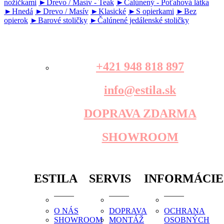
nožičkami
►Drevo / Masív - Teak
►Čalúnený - Poťahová látka
►Hnedá
►Drevo / Masív
►Klasické
►S opierkami
►Bez
opierok
►Barové stoličky
►Čalúnené jedálenské stoličky
+421 948 818 897
info@estila.sk
DOPRAVA ZDARMA
SHOWROOM
ESTILA
SERVIS
INFORMÁCIE
O NÁS
DOPRAVA
OCHRANA
SHOWROOM
MONTÁŽ
OSOBNÝCH