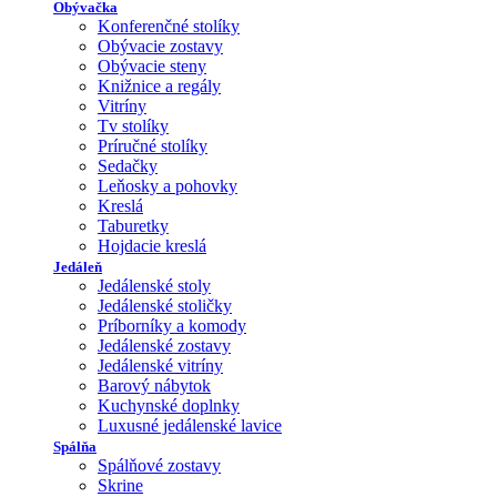
Obývačka
Konferenčné stolíky
Obývacie zostavy
Obývacie steny
Knižnice a regály
Vitríny
Tv stolíky
Príručné stolíky
Sedačky
Leňosky a pohovky
Kreslá
Taburetky
Hojdacie kreslá
Jedáleň
Jedálenské stoly
Jedálenské stoličky
Príborníky a komody
Jedálenské zostavy
Jedálenské vitríny
Barový nábytok
Kuchynské doplnky
Luxusné jedálenské lavice
Spálňa
Spálňové zostavy
Skrine