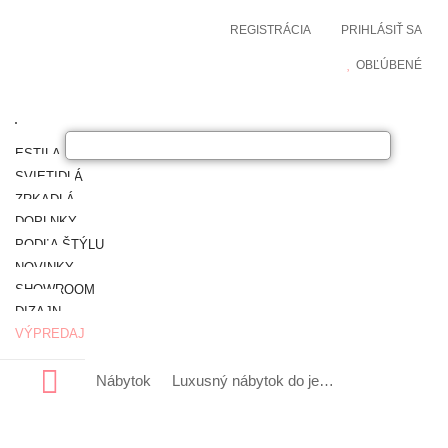
REGISTRÁCIA
PRIHLÁSIŤ SA
OBĽÚBENÉ
ESTILA NÁBYTOK
SVIETIDLÁ
ZRKADLÁ
DOPLNKY
PODĽA ŠTÝLU
NOVINKY
SHOWROOM
DIZAJN
VÝPREDAJ
Nábytok
Luxusný nábytok do jedálne
Luxusné je