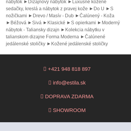
nábytok
►Dizajnový nábytok
►Luxusné kožené
sedačky, kreslá a nábytok z pravej kože
►Do U
►S
nožičkami
►Drevo / Masív - Dub
►Čalúnený - Koža
►Béžová
►Sivá
►Klasické
►S opierkami
►Moderný
nábytok - Taliansky dizajn
►Kolekcia nábytku v
talianskom dizajne Forma Moderna
►Čalúnené
jedálenské stoličky
►Kožené jedálenské stoličky
+421 948 818 897
info@estila.sk
DOPRAVA ZDARMA
SHOWROOM