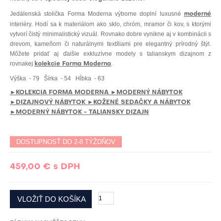
Jedálenská stolička Forma Moderna výborne doplní luxusné
moderné
interiéry. Hodí sa k materiálom ako sklo, chróm, mramor či kov, s ktorými
vytvorí čistý minimalistický vizuál. Rovnako dobre vynikne aj v kombinácii s
drevom, kameňom či naturálnymi textíliami pre elegantný prírodný štýl.
Môžete pridať aj ďalšie exkluzívne modely s talianskym dizajnom z
rovnakej
.
kolekcie Forma Moderna
Výška
- 79
Šírka
- 54
Hĺbka
- 63
►KOLEKCIA FORMA MODERNA
►MODERNÝ NÁBYTOK
►DIZAJNOVÝ NÁBYTOK
►KOŽENÉ SEDAČKY A NÁBYTOK
►MODERNÝ NÁBYTOK - TALIANSKY DIZAJN
DOSTUPNOSŤ DO 2-8 TÝŽDŇOV
459,00 €
s DPH