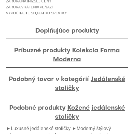
ZÁRUKA NAJNIŽŠEJ CENY
ZÁRUKA VRÁTENIA PEŇAZÍ
VYPOČÍTAJTE SI QUATRO SPLÁTKY
Doplňujúce produkty
Príbuzné produkty
Kolekcia Forma
Moderna
Podobný tovar v kategórií
Jedálenské
stoličky
Podobné produkty
Kožené jedálenské
stoličky
►Luxusné jedálenské stoličky
►Moderný štýlový