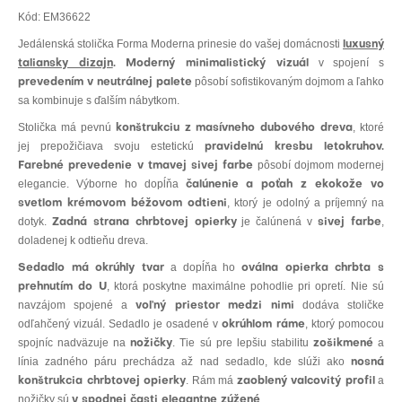
Kód:
EM36622
Jedálenská stolička Forma Moderna prinesie do vašej domácnosti
luxusný
v spojení s
taliansky dizajn
. Moderný minimalistický vizuál
pôsobí sofistikovaným dojmom a ľahko
prevedením v neutrálnej palete
sa kombinuje s ďalším nábytkom.
Stolička má pevnú
, ktoré
konštrukciu z masívneho dubového dreva
jej prepožičiava svoju estetickú
pravidelnú kresbu letokruhov.
pôsobí dojmom modernej
Farebné prevedenie v tmavej sivej farbe
elegancie. Výborne ho dopĺňa
čalúnenie a poťah z ekokože vo
, ktorý je odolný a príjemný na
svetlom krémovom béžovom odtieni
dotyk.
je čalúnená v
,
Zadná strana chrbtovej opierky
sivej farbe
doladenej k odtieňu dreva.
a dopĺňa ho
Sedadlo má okrúhly tvar
oválna opierka chrbta s
, ktorá poskytne maximálne pohodlie pri opretí. Nie sú
prehnutím do U
navzájom spojené a
dodáva stoličke
voľný priestor medzi nimi
odľahčený vizuál. Sedadlo je osadené v
, ktorý pomocou
okrúhlom ráme
spojníc nadväzuje na
. Tie sú pre lepšiu stabilitu
a
nožičky
zošikmené
línia zadného páru prechádza až nad sedadlo, kde slúži ako
nosná
. Rám má
a
konštrukcia chrbtovej opierky
zaoblený valcovitý profil
nožičky sú
.
v spodnej časti elegantne zúžené