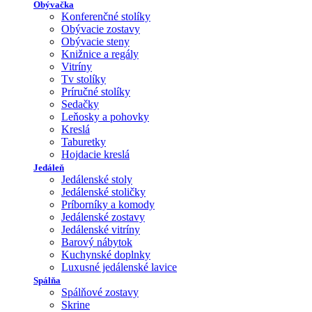
Obývačka
Konferenčné stolíky
Obývacie zostavy
Obývacie steny
Knižnice a regály
Vitríny
Tv stolíky
Príručné stolíky
Sedačky
Leňosky a pohovky
Kreslá
Taburetky
Hojdacie kreslá
Jedáleň
Jedálenské stoly
Jedálenské stoličky
Príborníky a komody
Jedálenské zostavy
Jedálenské vitríny
Barový nábytok
Kuchynské doplnky
Luxusné jedálenské lavice
Spálňa
Spálňové zostavy
Skrine