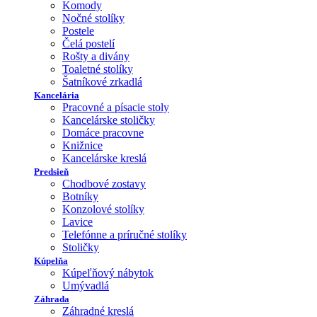
Komody
Nočné stolíky
Postele
Čelá postelí
Rošty a divány
Toaletné stolíky
Šatníkové zrkadlá
Kancelária
Pracovné a písacie stoly
Kancelárske stoličky
Domáce pracovne
Knižnice
Kancelárske kreslá
Predsieň
Chodbové zostavy
Botníky
Konzolové stolíky
Lavice
Telefónne a príručné stolíky
Stoličky
Kúpelňa
Kúpeľňový nábytok
Umývadlá
Záhrada
Záhradné kreslá