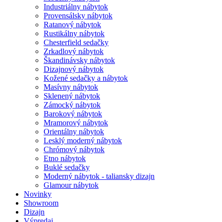
Industriálny nábytok
Provensálsky nábytok
Ratanový nábytok
Rustikálny nábytok
Chesterfield sedačky
Zrkadlový nábytok
Škandinávsky nábytok
Dizajnový nábytok
Kožené sedačky a nábytok
Masívny nábytok
Sklenený nábytok
Zámocký nábytok
Barokový nábytok
Mramorový nábytok
Orientálny nábytok
Lesklý moderný nábytok
Chrómový nábytok
Etno nábytok
Buklé sedačky
Moderný nábytok - taliansky dizajn
Glamour nábytok
Novinky
Showroom
Dizajn
Výpredaj