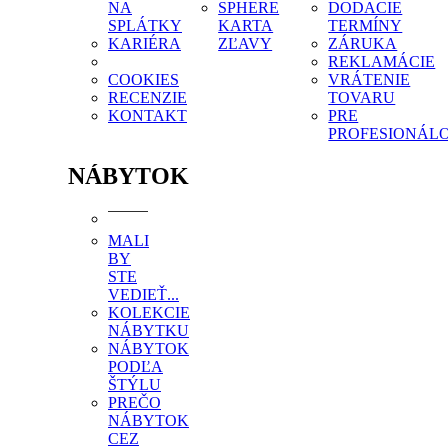
NA
SPHERE
DODACIE
SPLÁTKY
KARTA
TERMÍNY
KARIÉRA
ZĽAVY
ZÁRUKA
REKLAMÁCIE
COOKIES
VRÁTENIE
RECENZIE
TOVARU
KONTAKT
PRE
PROFESIONÁL
NÁBYTOK
MALI
BY
STE
VEDIEŤ...
KOLEKCIE
NÁBYTKU
NÁBYTOK
PODĽA
ŠTÝLU
PREČO
NÁBYTOK
CEZ