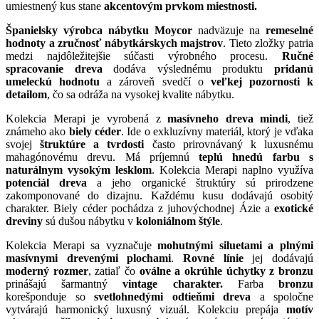
umiestnený kus stane
akcentovým prvkom miestnosti.
Španielsky výrobca nábytku Moycor
nadväzuje na
remeselné
hodnoty a zručnosť nábytkárskych majstrov
. Tieto zložky patria
medzi najdôležitejšie súčasti výrobného procesu.
Ručné
spracovanie dreva
dodáva výslednému produktu
pridanú
umeleckú hodnotu
a zároveň svedčí o
veľkej pozornosti k
detailom
, čo sa odráža na vysokej kvalite nábytku.
Kolekcia Merapi je vyrobená z
masívneho dreva mindi
, tiež
známeho ako
biely céder
. Ide o exkluzívny materiál, ktorý je vďaka
svojej
štruktúre a tvrdosti
často prirovnávaný k luxusnému
mahagónovému drevu. Má príjemnú
teplú hnedú farbu s
naturálnym vysokým lesklom
. Kolekcia Merapi naplno využíva
potenciál dreva
a jeho organické štruktúry sú prirodzene
zakomponované do dizajnu. Každému kusu dodávajú osobitý
charakter. Biely céder pochádza z juhovýchodnej Ázie a
exotické
dreviny
sú dušou nábytku v
koloniálnom štýle
.
Kolekcia Merapi sa vyznačuje
mohutnými siluetami a plnými
masívnymi drevenými plochami
.
Rovné línie
jej dodávajú
moderný rozmer
, zatiaľ čo
oválne a okrúhle úchytky z bronzu
prinášajú šarmantný
vintage charakter.
Farba
bronzu
korešponduje so
svetlohnedými odtieňmi dreva
a spoločne
vytvárajú harmonický luxusný vizuál. Kolekciu prepája
motív