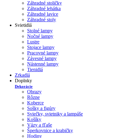
Záhradné stoličky
Záhradné lehátka
Záhradné lavice
Záhradné stoly
Svietidlá
Stolné lampy
Nočné lampy
Lustre
Stojace lampy
Pracovné lampy
Závesné lampy
Nástenné lampy
Tienidlá
Zrkadlá
Doplnky
Dekorácie
Obrazy
Rôzne
Koberce
Sošky a figúry
Sviečky, svietniky a lampáše
Košíky
Vázy a fľaše
Šperkovnice a krabičky
Hodiny