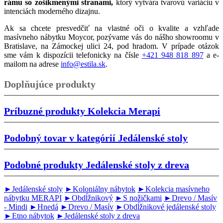
rámu so zošikmenými stranami,
ktorý vytvára tvarovú variáciu v
intenciách moderného dizajnu.
Ak sa chcete presvedčiť na vlastné oči o kvalite a vzhľade
masívneho nábytku Moycor, pozývame vás do nášho showroomu v
Bratislave, na Zámockej ulici 24, pod hradom. V prípade otázok
sme vám k dispozícii telefonicky na čísle
+421 948 818 897
a e-
mailom na adrese
info@estila.sk
.
Doplňujúce produkty
Príbuzné produkty
Kolekcia Merapi
Podobný tovar v kategórií
Jedálenské stoly
Podobné produkty
Jedálenské stoly z dreva
►Jedálenské stoly
►Koloniálny nábytok
►Kolekcia masívneho
nábytku MERAPI
►Obdĺžnikový
►S nožičkami
►Drevo / Masív
- Mindi
►Hnedá
►Drevo / Masív
►Obdĺžnikové jedálenské stoly
►Etno nábytok
►Jedálenské stoly z dreva