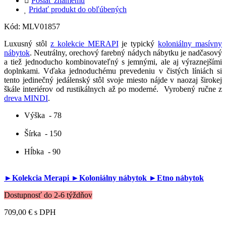
Poslať známemu
Pridať produkt do obľúbených
Kód:
MLV01857
Luxusný stôl
z kolekcie MERAPI
je typický
koloniálny masívny
nábytok
. Neutrálny, orechový farebný nádych nábytku je nadčasový
a tiež jednoducho kombinovateľný s jemnými, ale aj výraznejšími
doplnkami. Vďaka jednoduchému prevedeniu v čistých líniách si
tento jedinečný jedálenský stôl svoje miesto nájde v naozaj širokej
škále interiérov od rustikálnych až po moderné. Vyrobený ručne z
dreva MINDI
.
Výška
- 78
Šírka
- 150
Hĺbka
- 90
►Kolekcia Merapi
►Koloniálny nábytok
►Etno nábytok
Dostupnosť do 2-6 týždňov
709,00 €
s DPH