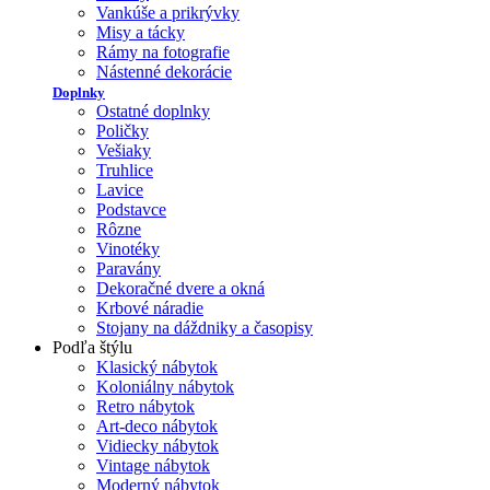
Vankúše a prikrývky
Misy a tácky
Rámy na fotografie
Nástenné dekorácie
Doplnky
Ostatné doplnky
Poličky
Vešiaky
Truhlice
Lavice
Podstavce
Rôzne
Vinotéky
Paravány
Dekoračné dvere a okná
Krbové náradie
Stojany na dáždniky a časopisy
Podľa štýlu
Klasický nábytok
Koloniálny nábytok
Retro nábytok
Art-deco nábytok
Vidiecky nábytok
Vintage nábytok
Moderný nábytok