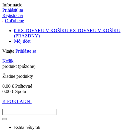
Informácie
Prihlásiť sa
Registrácia
Obľúbené
0
KS TOVARU V KOŠÍKU
KS TOVARU V KOŠÍKU
(PRÁZDNY)
Môj účet
Vitajte
Prihláste sa
Košík
produkt
(prázdne)
Žiadne produkty
0,00 €
Poštovné
0,00 €
Spolu
K POKLADNI
Estila nábytok