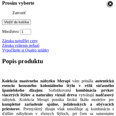
Prosím vyberte
Zatvoriť
Množstvo:
Záruka najnižšej ceny
Záruka vrátenia peňazí
Vypočítajte si Quatro splátky
Popis produktu
Kolekcia masívneho nábytku Merapi
vám prináša
autentickú
esenciu luxusného koloniálneho štýlu v réžii súčasného
španielskeho dizajnu
. Sofistikovaná
kombinácia prvkov
viacerých štýlov a naturálny vizuál dreva
vytvárajú
nadčasový
nábytok. Kolekcia Merapi ponúka širokú škálu modelov pre
kompletné zariadenie spálne, jedálenských a obývacích
priestorov
. Premyslený dizajn však umožňuje aj kombináciu s
ďalším nábytkom v rôznych štýloch, pri čom sa samostatne