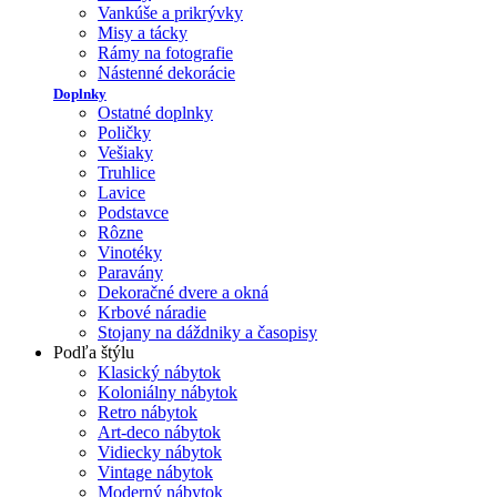
Vankúše a prikrývky
Misy a tácky
Rámy na fotografie
Nástenné dekorácie
Doplnky
Ostatné doplnky
Poličky
Vešiaky
Truhlice
Lavice
Podstavce
Rôzne
Vinotéky
Paravány
Dekoračné dvere a okná
Krbové náradie
Stojany na dáždniky a časopisy
Podľa štýlu
Klasický nábytok
Koloniálny nábytok
Retro nábytok
Art-deco nábytok
Vidiecky nábytok
Vintage nábytok
Moderný nábytok