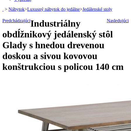
>
Nábytok
>
Luxusný nábytok do jedálne
>
Jedálenské stoly
Predchádzajúci
Industriálny
Nasledujúci
obdĺžnikový jedálenský stôl
Glady s hnedou drevenou
doskou a sivou kovovou
konštrukciou s policou 140 cm