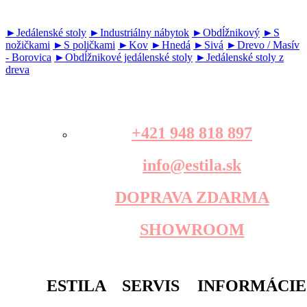
►Jedálenské stoly
►Industriálny nábytok
►Obdĺžnikový
►S
nožičkami
►S poličkami
►Kov
►Hnedá
►Sivá
►Drevo / Masív
- Borovica
►Obdĺžnikové jedálenské stoly
►Jedálenské stoly z
dreva
+421 948 818 897
info@estila.sk
DOPRAVA ZDARMA
SHOWROOM
ESTILA
SERVIS
INFORMÁCIE