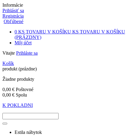
Informácie
Prihlásiť sa
Registrácia
Obľúbené
0
KS TOVARU V KOŠÍKU
KS TOVARU V KOŠÍKU
(PRÁZDNY)
Môj účet
Vitajte
Prihláste sa
Košík
produkt
(prázdne)
Žiadne produkty
0,00 €
Poštovné
0,00 €
Spolu
K POKLADNI
Estila nábytok