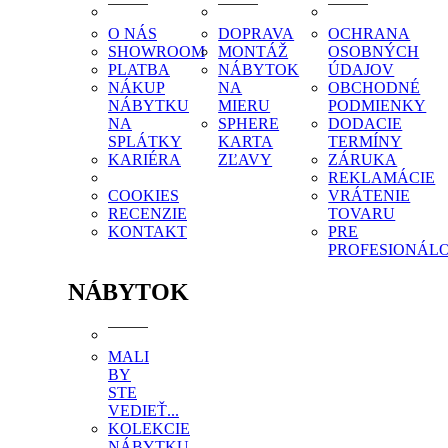
O NÁS
DOPRAVA
OCHRANA
SHOWROOM
MONTÁŽ
OSOBNÝCH
PLATBA
NÁBYTOK
ÚDAJOV
NÁKUP
NA
OBCHODNÉ
NÁBYTKU
MIERU
PODMIENKY
NA
SPHERE
DODACIE
SPLÁTKY
KARTA
TERMÍNY
KARIÉRA
ZĽAVY
ZÁRUKA
REKLAMÁCIE
COOKIES
VRÁTENIE
RECENZIE
TOVARU
KONTAKT
PRE
PROFESIONÁL
NÁBYTOK
MALI
BY
STE
VEDIEŤ...
KOLEKCIE
NÁBYTKU