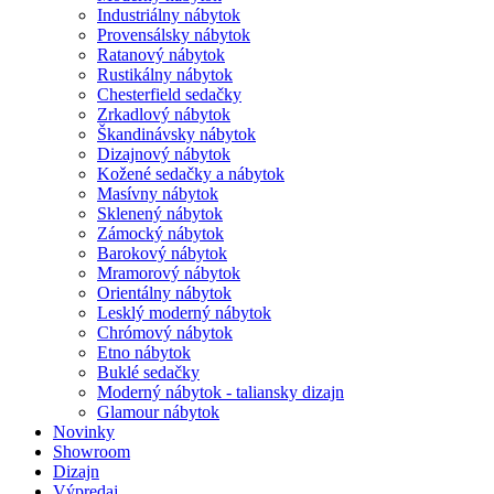
Industriálny nábytok
Provensálsky nábytok
Ratanový nábytok
Rustikálny nábytok
Chesterfield sedačky
Zrkadlový nábytok
Škandinávsky nábytok
Dizajnový nábytok
Kožené sedačky a nábytok
Masívny nábytok
Sklenený nábytok
Zámocký nábytok
Barokový nábytok
Mramorový nábytok
Orientálny nábytok
Lesklý moderný nábytok
Chrómový nábytok
Etno nábytok
Buklé sedačky
Moderný nábytok - taliansky dizajn
Glamour nábytok
Novinky
Showroom
Dizajn
Výpredaj