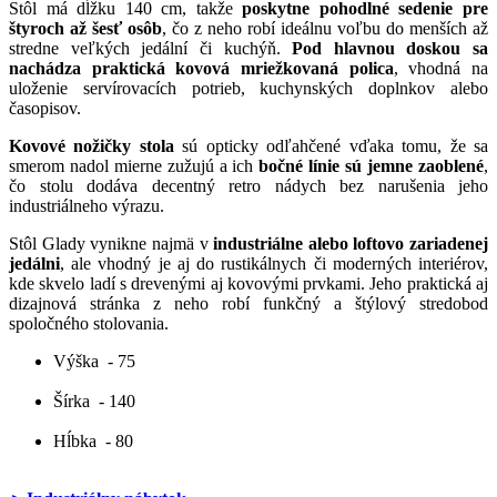
Stôl má dĺžku 140 cm, takže
poskytne pohodlné sedenie pre
štyroch až šesť osôb
, čo z neho robí ideálnu voľbu do menších až
stredne veľkých jedální či kuchýň.
Pod hlavnou doskou sa
nachádza praktická kovová mriežkovaná polica
, vhodná na
uloženie servírovacích potrieb, kuchynských doplnkov alebo
časopisov.
Kovové nožičky stola
sú opticky odľahčené vďaka tomu, že sa
smerom nadol mierne zužujú a ich
bočné línie sú jemne zaoblené
,
čo stolu dodáva decentný retro nádych bez narušenia jeho
industriálneho výrazu.
Stôl Glady vynikne najmä v
industriálne alebo loftovo zariadenej
jedálni
, ale vhodný je aj do rustikálnych či moderných interiérov,
kde skvelo ladí s drevenými aj kovovými prvkami. Jeho praktická aj
dizajnová stránka z neho robí funkčný a štýlový stredobod
spoločného stolovania.
Výška
- 75
Šírka
- 140
Hĺbka
- 80