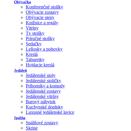
Obývačka
Konferenčné stolíky
Obývacie zostavy
Obývacie steny
Knižnice a regály
Vitríny
Tv stolíky
Príručné stolíky
Sedačky
Leňosky a pohovky
Kreslá
Taburetky
Hojdacie kreslá
Jedáleň
Jedálenské stoly
Jedálenské stoličky
Príborníky a komody
Jedálenské zostavy
Jedálenské vitríny
Barový nábytok
Kuchynské doplnky
Luxusné jedálenské lavice
Spálňa
Spálňové zostavy
Skrine