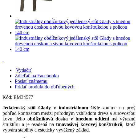
Vytlačiť
Zdieľať na Facebooku
Poslať známemu
Pridať produkt do obľúbených
Kód:
EM34577
Jedálenský stôl Glady v industriálnom štýle
zaujme na prvý
pohľad kontrastom medzi prírodným vzhľadom dreva a surovosťou
kovu. Jeho
obdĺžniková doska v hnedom odtieni
má výraznú
štruktúru a je osadená na
tmavosivej kovovej konštrukcii
, ktorá
vytvára stabilný a esteticky vyvážený základ.