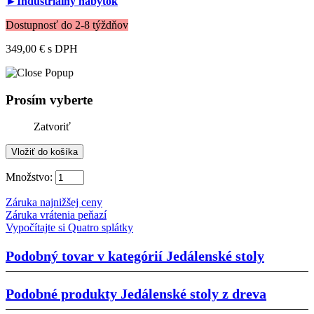
►Industriálny nábytok
Dostupnosť do 2-8 týždňov
349,00 €
s DPH
Prosím vyberte
Zatvoriť
Množstvo:
Záruka najnižšej ceny
Záruka vrátenia peňazí
Vypočítajte si Quatro splátky
Podobný tovar v kategórií
Jedálenské stoly
Podobné produkty
Jedálenské stoly z dreva