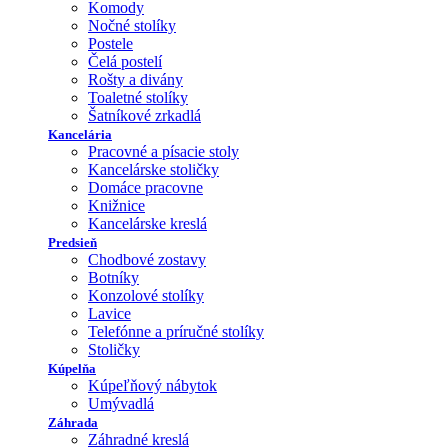
Komody
Nočné stolíky
Postele
Čelá postelí
Rošty a divány
Toaletné stolíky
Šatníkové zrkadlá
Kancelária
Pracovné a písacie stoly
Kancelárske stoličky
Domáce pracovne
Knižnice
Kancelárske kreslá
Predsieň
Chodbové zostavy
Botníky
Konzolové stolíky
Lavice
Telefónne a príručné stolíky
Stoličky
Kúpelňa
Kúpeľňový nábytok
Umývadlá
Záhrada
Záhradné kreslá