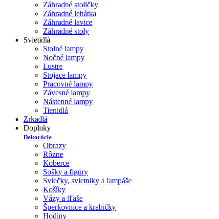
Záhradné stoličky
Záhradné lehátka
Záhradné lavice
Záhradné stoly
Svietidlá
Stolné lampy
Nočné lampy
Lustre
Stojace lampy
Pracovné lampy
Závesné lampy
Nástenné lampy
Tienidlá
Zrkadlá
Doplnky
Dekorácie
Obrazy
Rôzne
Koberce
Sošky a figúry
Sviečky, svietniky a lampáše
Košíky
Vázy a fľaše
Šperkovnice a krabičky
Hodiny