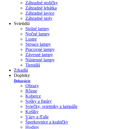
Záhradné stoličky
Záhradné lehátka
Záhradné lavice
Záhradné stoly
Svietidlá
Stolné lampy
Nočné lampy
Lustre
Stojace lampy
Pracovné lampy
Závesné lampy
Nástenné lampy
Tienidlá
Zrkadlá
Doplnky
Dekorácie
Obrazy
Rôzne
Koberce
Sošky a figúry
Sviečky, svietniky a lampáše
Košíky
Vázy a fľaše
Šperkovnice a krabičky
Hodiny