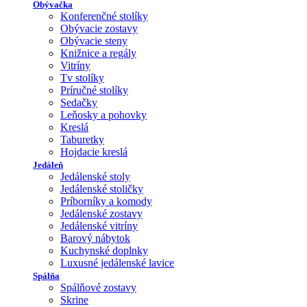
Obývačka
Konferenčné stolíky
Obývacie zostavy
Obývacie steny
Knižnice a regály
Vitríny
Tv stolíky
Príručné stolíky
Sedačky
Leňosky a pohovky
Kreslá
Taburetky
Hojdacie kreslá
Jedáleň
Jedálenské stoly
Jedálenské stoličky
Príborníky a komody
Jedálenské zostavy
Jedálenské vitríny
Barový nábytok
Kuchynské doplnky
Luxusné jedálenské lavice
Spálňa
Spálňové zostavy
Skrine