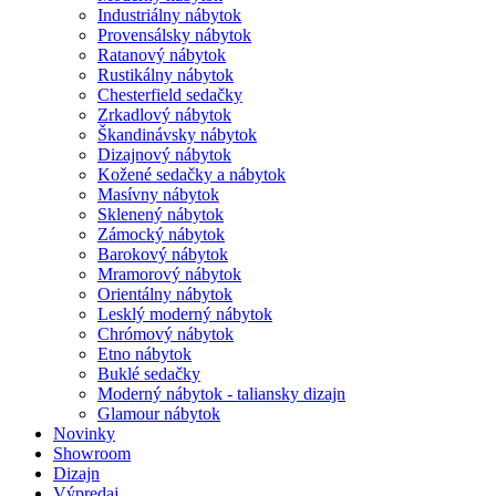
Industriálny nábytok
Provensálsky nábytok
Ratanový nábytok
Rustikálny nábytok
Chesterfield sedačky
Zrkadlový nábytok
Škandinávsky nábytok
Dizajnový nábytok
Kožené sedačky a nábytok
Masívny nábytok
Sklenený nábytok
Zámocký nábytok
Barokový nábytok
Mramorový nábytok
Orientálny nábytok
Lesklý moderný nábytok
Chrómový nábytok
Etno nábytok
Buklé sedačky
Moderný nábytok - taliansky dizajn
Glamour nábytok
Novinky
Showroom
Dizajn
Výpredaj