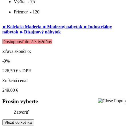
Výška
- 75
Priemer
- 120
►Kolekcia Maderia
►Moderný nábytok
►Industriálny
nábytok
►Dizajnový nábytok
Dostupnosť do 2-3 týždňov
Zľava skončí o:
-9%
226,59 €
s DPH
Znížená cena!
249,00 €
Prosím vyberte
Zatvoriť