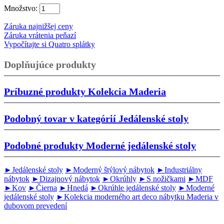
Množstvo:
Záruka najnižšej ceny
Záruka vrátenia peňazí
Vypočítajte si Quatro splátky
Doplňujúce produkty
Príbuzné produkty
Kolekcia Maderia
Podobný tovar v kategórií
Jedálenské stoly
Podobné produkty
Moderné jedálenské stoly
►Jedálenské stoly
►Moderný štýlový nábytok
►Industriálny
nábytok
►Dizajnový nábytok
►Okrúhly
►S nožičkami
►MDF
►Kov
►Čierna
►Hnedá
►Okrúhle jedálenské stoly
►Moderné
jedálenské stoly
►Kolekcia moderného art deco nábytku Maderia v
dubovom prevedení