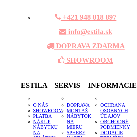
+421 948 818 897
info@estila.sk
DOPRAVA ZDARMA
SHOWROOM
ESTILA
SERVIS
INFORMÁCIE
O NÁS
DOPRAVA
OCHRANA
SHOWROOM
MONTÁŽ
OSOBNÝCH
PLATBA
NÁBYTOK
ÚDAJOV
NÁKUP
NA
OBCHODNÉ
NÁBYTKU
MIERU
PODMIENKY
NA
SPHERE
DODACIE