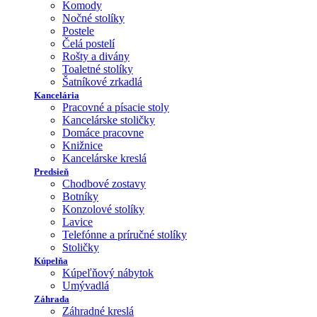
Komody
Nočné stolíky
Postele
Čelá postelí
Rošty a divány
Toaletné stolíky
Šatníkové zrkadlá
Kancelária
Pracovné a písacie stoly
Kancelárske stoličky
Domáce pracovne
Knižnice
Kancelárske kreslá
Predsieň
Chodbové zostavy
Botníky
Konzolové stolíky
Lavice
Telefónne a príručné stolíky
Stoličky
Kúpelňa
Kúpeľňový nábytok
Umývadlá
Záhrada
Záhradné kreslá