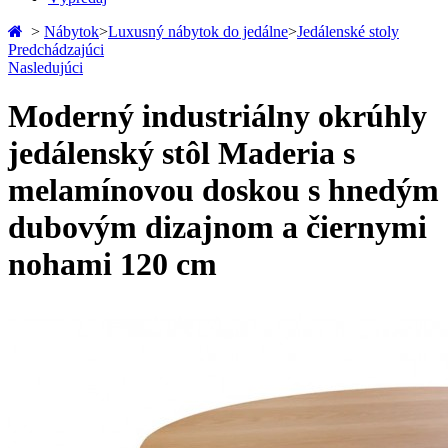
>
Nábytok
>
Luxusný nábytok do jedálne
>
Jedálenské stoly
Predchádzajúci
Nasledujúci
Moderný industriálny okrúhly
jedálenský stôl Maderia s
melamínovou doskou s hnedým
dubovým dizajnom a čiernymi
nohami 120 cm