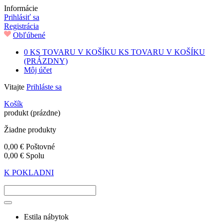
Informácie
Prihlásiť sa
Registrácia
Obľúbené
0
KS TOVARU V KOŠÍKU
KS TOVARU V KOŠÍKU
(PRÁZDNY)
Môj účet
Vitajte
Prihláste sa
Košík
produkt
(prázdne)
Žiadne produkty
0,00 €
Poštovné
0,00 €
Spolu
K POKLADNI
Estila nábytok