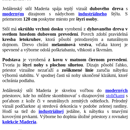
Jedálenský stôl Maderia spája teplý vizuál
dubového dreva
s
moderným
dizajnom s nádychom
industriálneho
štýlu. S
priemerom
120 cm
poskytne miesto pre
štyri osoby
.
Stôl má
okrúhlu vrchnú dosku
vyrobenú z
dyhovaného dreva v
svetlom hnedom dubovom prevedení
. Povrch zdobí pravidelná
kresba letokruhov
, ktorá pôsobí prirodzeným a naturálnym
dojmom. Drevo chráni
melamínová vrstva
, vďaka ktorej je
spevnené a výborne odolá poškriabaniu, vlhkosti a škvrnám.
Podstava
je vyrobená
z kovu v matnom čiernom prevedení
.
Tvoria ju
štyri nohy s plochou siluetou
. Dizajn pôsobí ľahko,
priestor vizuálne nezaťaží a
zošikmené línie
zaručia nábytku
výbornú stabilitu. V spodnej časti sú nohy ukončené klzákmi, ktoré
ochránia podlahu.
Jedálenský stôl Maderia je skvelou voľbou do
moderných
priestorov, kde ho môžete skombinovať s dizajnovými
stoličkami
s
poťahom z kože či v neutrálnych zemitých odtieňoch. Prírodný
vizuál podčiarkne aj stredová dekorácia v podobe zelenej rastliny.
Hodí sa tiež do
industriálnej
jedálne, k nábytku s tmavými
kovovými prvkami. Výborne ho doplnia úložné priestory z rovnakej
kolekcie Maderia
.