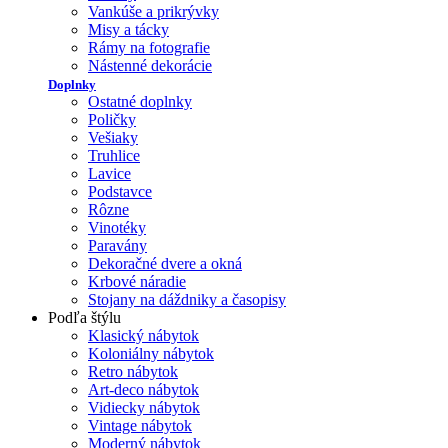
Vankúše a prikrývky
Misy a tácky
Rámy na fotografie
Nástenné dekorácie
Doplnky
Ostatné doplnky
Poličky
Vešiaky
Truhlice
Lavice
Podstavce
Rôzne
Vinotéky
Paravány
Dekoračné dvere a okná
Krbové náradie
Stojany na dáždniky a časopisy
Podľa štýlu
Klasický nábytok
Koloniálny nábytok
Retro nábytok
Art-deco nábytok
Vidiecky nábytok
Vintage nábytok
Moderný nábytok