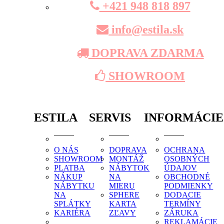
+421 948 818 897
info@estila.sk
DOPRAVA ZDARMA
SHOWROOM
ESTILA
SERVIS
INFORMÁCIE
O NÁS
DOPRAVA
OCHRANA
SHOWROOM
MONTÁŽ
OSOBNÝCH
PLATBA
NÁBYTOK
ÚDAJOV
NÁKUP
NA
OBCHODNÉ
NÁBYTKU
MIERU
PODMIENKY
NA
SPHERE
DODACIE
SPLÁTKY
KARTA
TERMÍNY
KARIÉRA
ZĽAVY
ZÁRUKA
REKLAMÁCIE