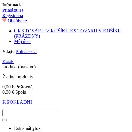
Informácie
Prihlásiť sa
Registrácia
Obľúbené
0
KS TOVARU V KOŠÍKU
KS TOVARU V KOŠÍKU
(PRÁZDNY)
Môj účet
Vitajte
Prihláste sa
Košík
produkt
(prázdne)
Žiadne produkty
0,00 €
Poštovné
0,00 €
Spolu
K POKLADNI
Estila nábytok