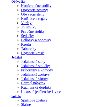
Obývačka
Konferenčné stolíky
Obývacie zostavy
Obývacie steny
Knižnice a regály
Vitríny
Tv stolíky
Príručné stolíky
Sedačky
Leňosky a pohovky
Kreslá
Taburetky
Hojdacie kreslá
Jedáleň
Jedálenské stoly
Jedálenské stoličky
Príborníky a komody
Jedálenské zostavy
Jedálenské vitríny
Barový nábytok
Kuchynské doplnky
Luxusné jedálenské lavice
Spálňa
Spálňové zostavy
Skrine