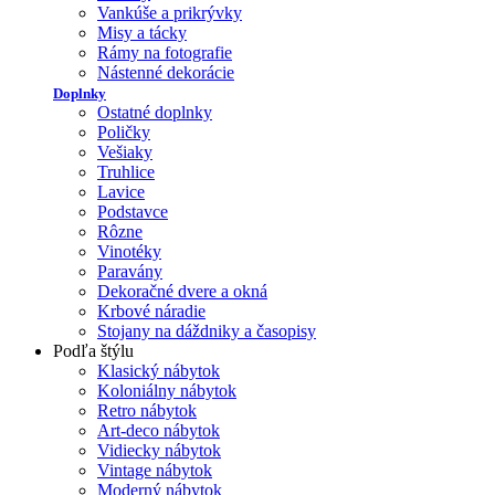
Vankúše a prikrývky
Misy a tácky
Rámy na fotografie
Nástenné dekorácie
Doplnky
Ostatné doplnky
Poličky
Vešiaky
Truhlice
Lavice
Podstavce
Rôzne
Vinotéky
Paravány
Dekoračné dvere a okná
Krbové náradie
Stojany na dáždniky a časopisy
Podľa štýlu
Klasický nábytok
Koloniálny nábytok
Retro nábytok
Art-deco nábytok
Vidiecky nábytok
Vintage nábytok
Moderný nábytok