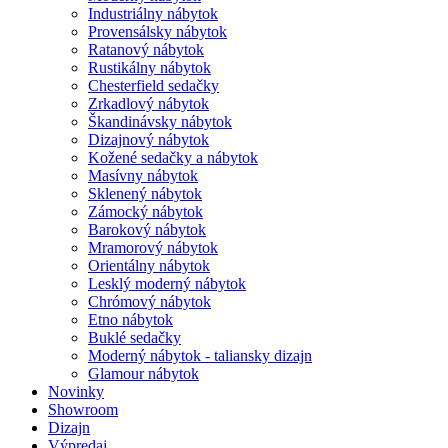
Industriálny nábytok
Provensálsky nábytok
Ratanový nábytok
Rustikálny nábytok
Chesterfield sedačky
Zrkadlový nábytok
Škandinávsky nábytok
Dizajnový nábytok
Kožené sedačky a nábytok
Masívny nábytok
Sklenený nábytok
Zámocký nábytok
Barokový nábytok
Mramorový nábytok
Orientálny nábytok
Lesklý moderný nábytok
Chrómový nábytok
Etno nábytok
Buklé sedačky
Moderný nábytok - taliansky dizajn
Glamour nábytok
Novinky
Showroom
Dizajn
Výpredaj