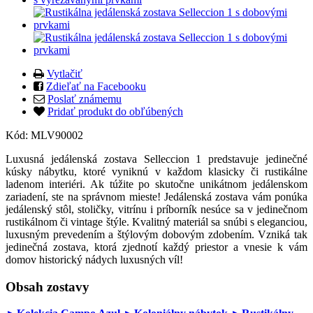
Vytlačiť
Zdieľať na Facebooku
Poslať známemu
Pridať produkt do obľúbených
Kód:
MLV90002
Luxusná jedálenská zostava Selleccion 1 predstavuje jedinečné
kúsky nábytku, ktoré vyniknú v každom klasicky či rustikálne
ladenom interiéri. Ak túžite po skutočne unikátnom jedálenskom
zariadení, ste na správnom mieste! Jedálenská zostava vám ponúka
jedálenský stôl, stoličky, vitrínu i príborník nesúce sa v jedinečnom
rustikálnom či vintage štýle. Kvalitný materiál sa snúbi s eleganciou,
luxusným prevedením a štýlovým dobovým zdobením. Vzniká tak
jedinečná zostava, ktorá zjednotí každý priestor a vnesie k vám
domov historický nádych luxusných víl!
Obsah zostavy