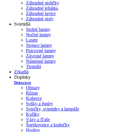
Záhradné stoličky
Záhradné lehátka
Záhradné lavice
Záhradné stoly
Svietidlá
Stolné lampy
Nočné lampy
Lustre
Stojace lampy
Pracovné lampy
Závesné lampy
Nástenné lampy
Tienidlá
Zrkadlá
Doplnky
Dekorácie
Obrazy
Rôzne
Koberce
Sošky a figúry
Sviečky, svietniky a lampáše
Košíky
Vázy a fľaše
Šperkovnice a krabičky
Hodiny