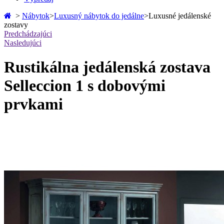
>
Nábytok
>
Luxusný nábytok do jedálne
>
Luxusné jedálenské
zostavy
Predchádzajúci
Nasledujúci
Rustikálna jedálenská zostava
Selleccion 1 s dobovými
prvkami