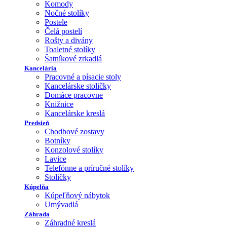
Komody
Nočné stolíky
Postele
Čelá postelí
Rošty a divány
Toaletné stolíky
Šatníkové zrkadlá
Kancelária
Pracovné a písacie stoly
Kancelárske stoličky
Domáce pracovne
Knižnice
Kancelárske kreslá
Predsieň
Chodbové zostavy
Botníky
Konzolové stolíky
Lavice
Telefónne a príručné stolíky
Stoličky
Kúpelňa
Kúpeľňový nábytok
Umývadlá
Záhrada
Záhradné kreslá