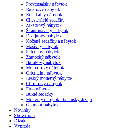
Provensálsky nábytok
Ratanový nábytok
Rustikálny nábytok
Chesterfield sedačky
Zrkadlový nábytok
Škandinávsky nábytok
Dizajnový nábytok
Kožené sedačky a nábytok
Masívny nábytok
Sklenený nábytok
Zámocký nábytok
Barokový nábytok
Mramorový nábytok
Orientálny nábytok
Lesklý moderný nábytok
Chrómový nábytok
Etno nábytok
Buklé sedačky
Moderný nábytok - taliansky dizajn
Glamour nábytok
Novinky
Showroom
Dizajn
Výpredaj