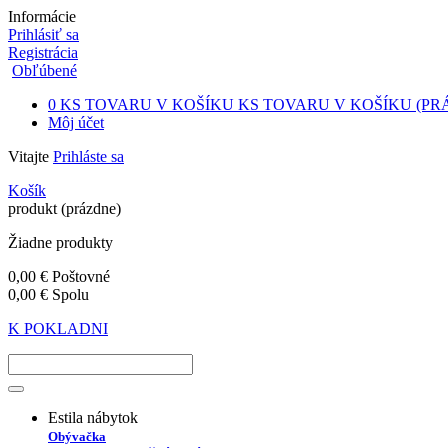
Informácie
Prihlásiť sa
Registrácia
Obľúbené
0
KS TOVARU V KOŠÍKU
KS TOVARU V KOŠÍKU
(PR
Môj účet
Vitajte
Prihláste sa
Košík
produkt
(prázdne)
Žiadne produkty
0,00 €
Poštovné
0,00 €
Spolu
K POKLADNI
Estila nábytok
Obývačka