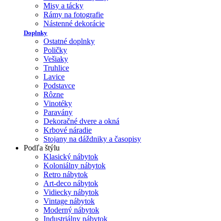
Misy a tácky
Rámy na fotografie
Nástenné dekorácie
Doplnky
Ostatné doplnky
Poličky
Vešiaky
Truhlice
Lavice
Podstavce
Rôzne
Vinotéky
Paravány
Dekoračné dvere a okná
Krbové náradie
Stojany na dáždniky a časopisy
Podľa štýlu
Klasický nábytok
Koloniálny nábytok
Retro nábytok
Art-deco nábytok
Vidiecky nábytok
Vintage nábytok
Moderný nábytok
Industriálny nábytok