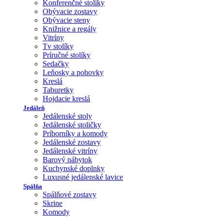
Konferenčné stolíky
Obývacie zostavy
Obývacie steny
Knižnice a regály
Vitríny
Tv stolíky
Príručné stolíky
Sedačky
Leňosky a pohovky
Kreslá
Taburetky
Hojdacie kreslá
Jedáleň
Jedálenské stoly
Jedálenské stoličky
Príborníky a komody
Jedálenské zostavy
Jedálenské vitríny
Barový nábytok
Kuchynské doplnky
Luxusné jedálenské lavice
Spálňa
Spálňové zostavy
Skrine
Komody