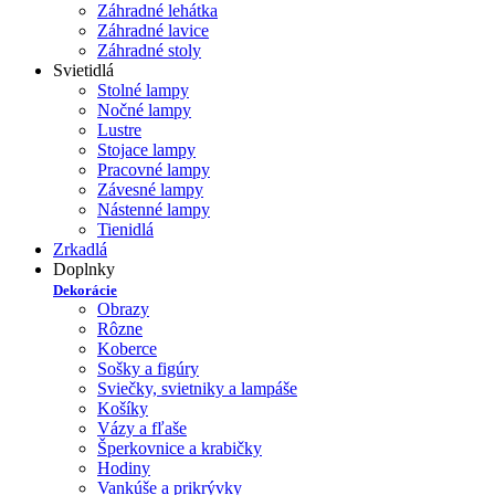
Záhradné lehátka
Záhradné lavice
Záhradné stoly
Svietidlá
Stolné lampy
Nočné lampy
Lustre
Stojace lampy
Pracovné lampy
Závesné lampy
Nástenné lampy
Tienidlá
Zrkadlá
Doplnky
Dekorácie
Obrazy
Rôzne
Koberce
Sošky a figúry
Sviečky, svietniky a lampáše
Košíky
Vázy a fľaše
Šperkovnice a krabičky
Hodiny
Vankúše a prikrývky