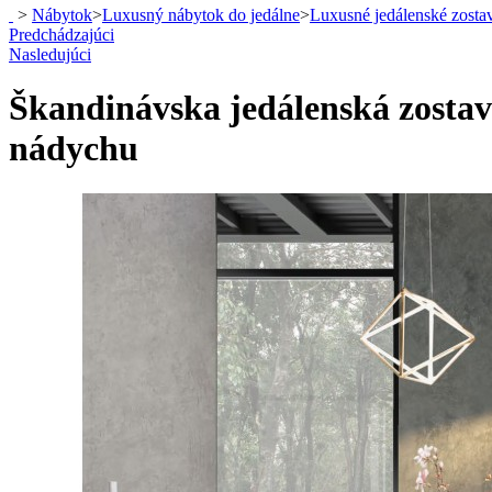
>
Nábytok
>
Luxusný nábytok do jedálne
>
Luxusné jedálenské zosta
Predchádzajúci
Nasledujúci
Škandinávska jedálenská zostav
nádychu