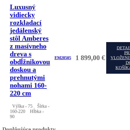
Luxusný
vidiecky
rozkladací
jedálenský
stôl Amberes
z masívneho
DETAI
dreva s
PR
1 899,00 €
VLOŽENI
EM28505
obdĺžnikovou
D
KOŠÍK
doskou a
prehnutými
nohami 160-
220 cm
Výška - 75
Šírka -
160-220
Hĺbka -
90
Doplňujúce produkty