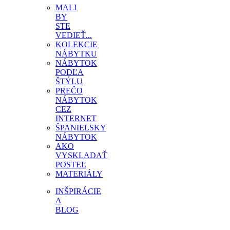
MALI
BY
STE
VEDIEŤ...
KOLEKCIE
NÁBYTKU
NÁBYTOK
PODĽA
ŠTÝLU
PREČO
NÁBYTOK
CEZ
INTERNET
ŠPANIELSKY
NÁBYTOK
AKO
VYSKLADAŤ
POSTEĽ
MATERIÁLY
INŠPIRÁCIE
A
BLOG