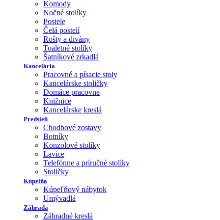
Komody
Nočné stolíky
Postele
Čelá postelí
Rošty a divány
Toaletné stolíky
Šatníkové zrkadlá
Kancelária
Pracovné a písacie stoly
Kancelárske stoličky
Domáce pracovne
Knižnice
Kancelárske kreslá
Predsieň
Chodbové zostavy
Botníky
Konzolové stolíky
Lavice
Telefónne a príručné stolíky
Stoličky
Kúpelňa
Kúpeľňový nábytok
Umývadlá
Záhrada
Záhradné kreslá