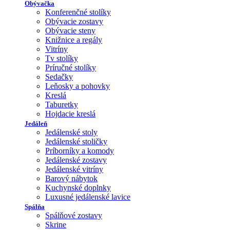
Obývačka
Konferenčné stolíky
Obývacie zostavy
Obývacie steny
Knižnice a regály
Vitríny
Tv stolíky
Príručné stolíky
Sedačky
Leňosky a pohovky
Kreslá
Taburetky
Hojdacie kreslá
Jedáleň
Jedálenské stoly
Jedálenské stoličky
Príborníky a komody
Jedálenské zostavy
Jedálenské vitríny
Barový nábytok
Kuchynské doplnky
Luxusné jedálenské lavice
Spálňa
Spálňové zostavy
Skrine