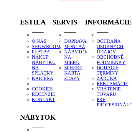
ESTILA
SERVIS
INFORMÁCIE
O NÁS
DOPRAVA
OCHRANA
SHOWROOM
MONTÁŽ
OSOBNÝCH
PLATBA
NÁBYTOK
ÚDAJOV
NÁKUP
NA
OBCHODNÉ
NÁBYTKU
MIERU
PODMIENKY
NA
SPHERE
DODACIE
SPLÁTKY
KARTA
TERMÍNY
KARIÉRA
ZĽAVY
ZÁRUKA
REKLAMÁCIE
COOKIES
VRÁTENIE
RECENZIE
TOVARU
KONTAKT
PRE
PROFESIONÁL
NÁBYTOK