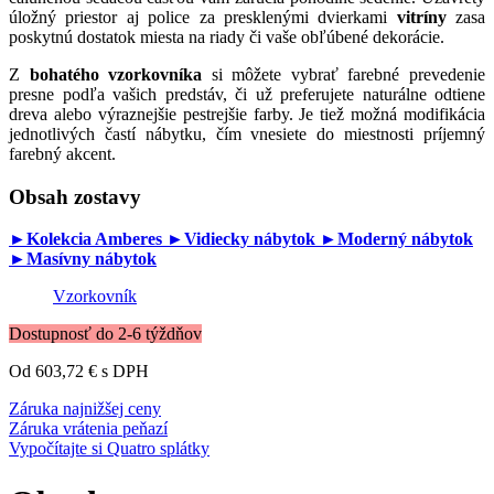
úložný priestor aj police za presklenými dvierkami
vitríny
zasa
poskytnú dostatok miesta na riady či vaše obľúbené dekorácie.
Z
bohatého vzorkovníka
si môžete vybrať farebné prevedenie
presne podľa vašich predstáv, či už preferujete naturálne odtiene
dreva alebo výraznejšie pestrejšie farby. Je tiež možná modifikácia
jednotlivých častí nábytku, čím vnesiete do miestnosti príjemný
farebný akcent.
Obsah zostavy
►Kolekcia Amberes
►Vidiecky nábytok
►Moderný nábytok
►Masívny nábytok
Vzorkovník
Dostupnosť do 2-6 týždňov
Od 603,72 €
s DPH
Záruka najnižšej ceny
Záruka vrátenia peňazí
Vypočítajte si Quatro splátky