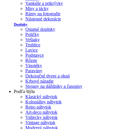
Vankúše a prikrývky
Misy a tácky
Rámy na fotografie
Nástenné dekorácie
Doplnky
Ostatné doplnky
Poličky
Vešiaky
Truhlice
Lavice
Podstavce
Rôzne
Vinotéky
Paravány
Dekoračné dvere a okná
Krbové náradie
Stojany na dáždniky a časopisy
Podľa štýlu
Klasický nábytok
Koloniálny nábytok
Retro nábytok
Art-deco nábytok
Vidiecky nábytok
Vintage nábytok
Moderný nábytok