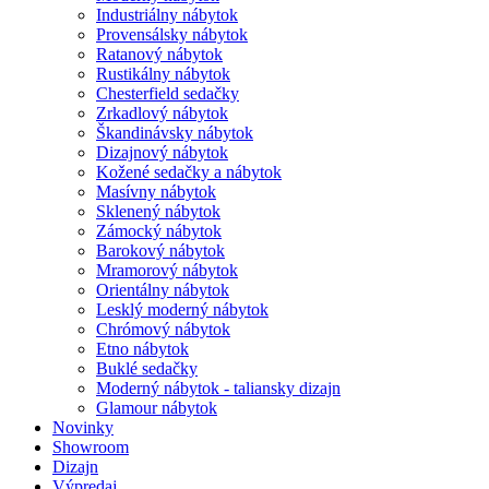
Industriálny nábytok
Provensálsky nábytok
Ratanový nábytok
Rustikálny nábytok
Chesterfield sedačky
Zrkadlový nábytok
Škandinávsky nábytok
Dizajnový nábytok
Kožené sedačky a nábytok
Masívny nábytok
Sklenený nábytok
Zámocký nábytok
Barokový nábytok
Mramorový nábytok
Orientálny nábytok
Lesklý moderný nábytok
Chrómový nábytok
Etno nábytok
Buklé sedačky
Moderný nábytok - taliansky dizajn
Glamour nábytok
Novinky
Showroom
Dizajn
Výpredaj