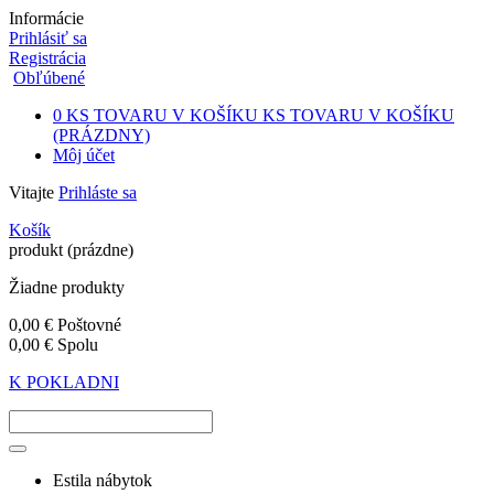
Informácie
Prihlásiť sa
Registrácia
Obľúbené
0
KS TOVARU V KOŠÍKU
KS TOVARU V KOŠÍKU
(PRÁZDNY)
Môj účet
Vitajte
Prihláste sa
Košík
produkt
(prázdne)
Žiadne produkty
0,00 €
Poštovné
0,00 €
Spolu
K POKLADNI
Estila nábytok