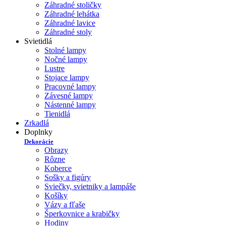
Záhradné stoličky
Záhradné lehátka
Záhradné lavice
Záhradné stoly
Svietidlá
Stolné lampy
Nočné lampy
Lustre
Stojace lampy
Pracovné lampy
Závesné lampy
Nástenné lampy
Tienidlá
Zrkadlá
Doplnky
Dekorácie
Obrazy
Rôzne
Koberce
Sošky a figúry
Sviečky, svietniky a lampáše
Košíky
Vázy a fľaše
Šperkovnice a krabičky
Hodiny