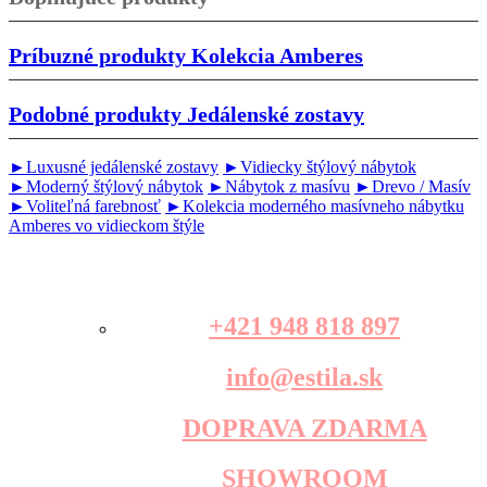
Príbuzné produkty
Kolekcia Amberes
Podobné produkty
Jedálenské zostavy
►Luxusné jedálenské zostavy
►Vidiecky štýlový nábytok
►Moderný štýlový nábytok
►Nábytok z masívu
►Drevo / Masív
►Voliteľná farebnosť
►Kolekcia moderného masívneho nábytku
Amberes vo vidieckom štýle
+421 948 818 897
info@estila.sk
DOPRAVA ZDARMA
SHOWROOM