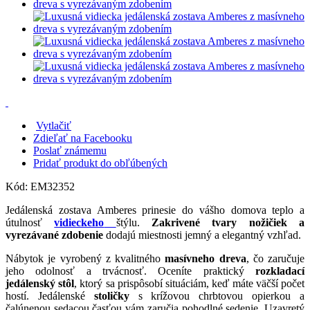
Vytlačiť
Zdieľať na Facebooku
Poslať známemu
Pridať produkt do obľúbených
Kód:
EM32352
Jedálenská zostava Amberes prinesie do vášho domova teplo a
útulnosť
vidieckeho
štýlu.
Zakrivené tvary nožičiek a
vyrezávané zdobenie
dodajú miestnosti jemný a elegantný vzhľad.
Nábytok je vyrobený z kvalitného
masívneho dreva
, čo zaručuje
jeho odolnosť a trvácnosť. Oceníte praktický
rozkladací
jedálenský stôl
, ktorý sa prispôsobí situáciám, keď máte väčší počet
hostí. Jedálenské
stoličky
s krížovou chrbtovou opierkou a
čalúnenou sedacou časťou vám zaručia pohodlné sedenie. Uzavretý