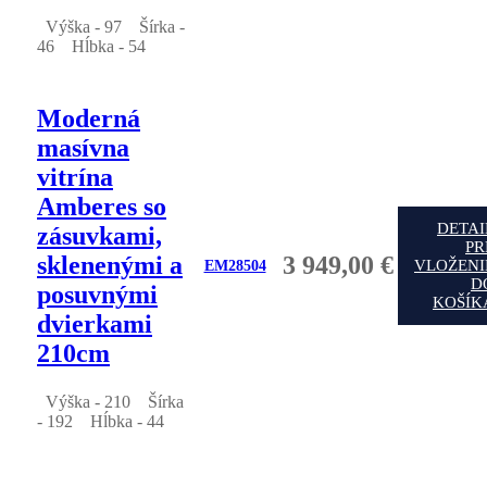
Výška - 97
Šírka -
46
Hĺbka - 54
Moderná
masívna
vitrína
Amberes so
DETAI
zásuvkami,
PR
sklenenými a
3 949,00 €
VLOŽENI
EM28504
D
posuvnými
KOŠÍK
dvierkami
210cm
Výška - 210
Šírka
- 192
Hĺbka - 44