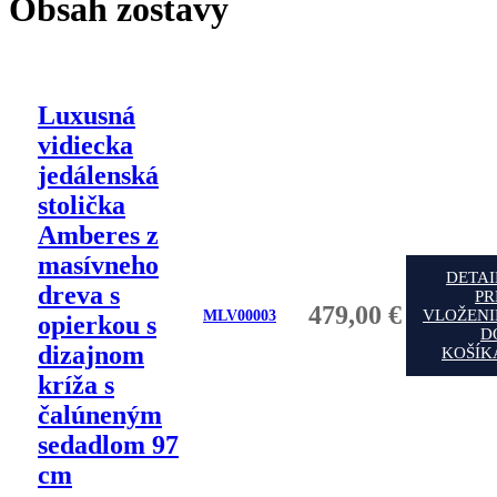
Obsah zostavy
Luxusná
vidiecka
jedálenská
stolička
Amberes z
masívneho
DETAI
dreva s
PR
479,00 €
VLOŽENI
MLV00003
opierkou s
D
dizajnom
KOŠÍK
kríža s
čalúneným
sedadlom 97
cm