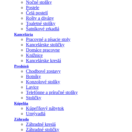
Nočné stolíky
Postele
Čelá postelí
Rošty a divány
Toaletné stolíky
Šatníkové zrkadlá
Kancelária
Pracovné a písacie stoly
Kancelárske stoličky
Domáce pracovne
Knižnice
Kancelárske kreslá
Predsieň
Chodbové zostavy
Botníky
Konzolové stolíky
Lavice
Telefónne a príručné stolíky
Stoličky
Kúpelňa
Kúpeľňový nábytok
Umývadlá
Záhrada
Záhradné kreslá
Záhradné stoličky