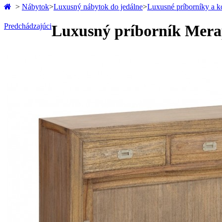
>
Nábytok
>
Luxusný nábytok do jedálne
>
Luxusné príborníky a 
Predchádzajúci
Luxusný príborník Merap