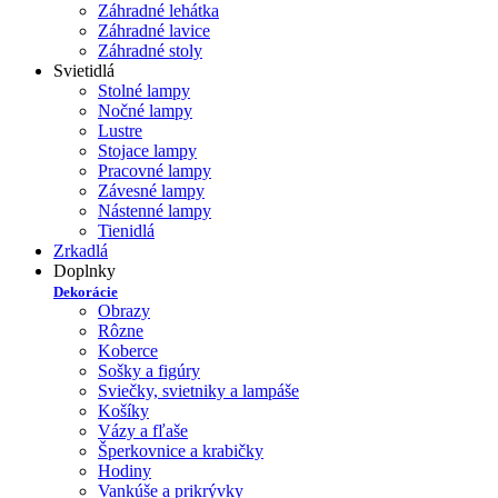
Záhradné lehátka
Záhradné lavice
Záhradné stoly
Svietidlá
Stolné lampy
Nočné lampy
Lustre
Stojace lampy
Pracovné lampy
Závesné lampy
Nástenné lampy
Tienidlá
Zrkadlá
Doplnky
Dekorácie
Obrazy
Rôzne
Koberce
Sošky a figúry
Sviečky, svietniky a lampáše
Košíky
Vázy a fľaše
Šperkovnice a krabičky
Hodiny
Vankúše a prikrývky