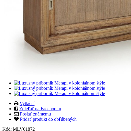
Vytlačiť
Zdieľať na Facebooku
Poslať známemu
Pridať produkt do obľúbených
Kód:
MLV01872