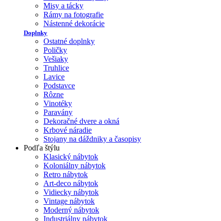
Misy a tácky
Rámy na fotografie
Nástenné dekorácie
Doplnky
Ostatné doplnky
Poličky
Vešiaky
Truhlice
Lavice
Podstavce
Rôzne
Vinotéky
Paravány
Dekoračné dvere a okná
Krbové náradie
Stojany na dáždniky a časopisy
Podľa štýlu
Klasický nábytok
Koloniálny nábytok
Retro nábytok
Art-deco nábytok
Vidiecky nábytok
Vintage nábytok
Moderný nábytok
Industriálny nábytok