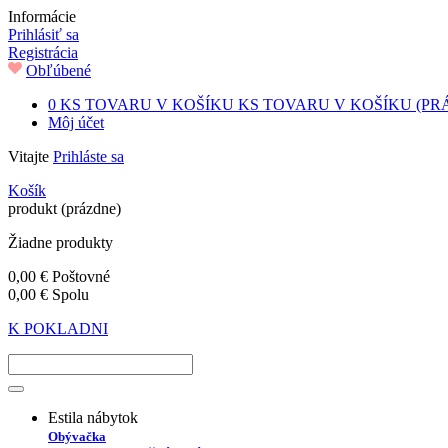
Informácie
Prihlásiť sa
Registrácia
Obľúbené
0
KS TOVARU V KOŠÍKU
KS TOVARU V KOŠÍKU
(PR
Môj účet
Vitajte
Prihláste sa
Košík
produkt
(prázdne)
Žiadne produkty
0,00 €
Poštovné
0,00 €
Spolu
K POKLADNI
Estila nábytok
Obývačka