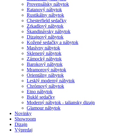
Provensálsky nábytok
Ratanový nábytok
Rustikálny nábytok
Chesterfield sedačky
Zrkadlový nábytok
Škandinávsky nábytok
Dizajnový nábytok
Kožené sedačky a nábytok
Masívny nábytok
Sklenený nábytok
Zámocký nábytok
Barokový nábytok
Mramorový nábytok
Orientálny nábytok
Lesklý moderný nábytok
Chrómový nábytok
Etno nábytok
Buklé sedačky
Moderný nábytok - taliansky dizajn
Glamour nábytok
Novinky
Showroom
Dizajn
Výpredaj