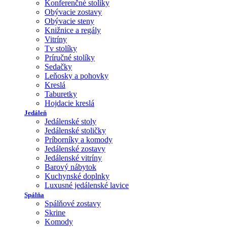
Konferenčné stolíky
Obývacie zostavy
Obývacie steny
Knižnice a regály
Vitríny
Tv stolíky
Príručné stolíky
Sedačky
Leňosky a pohovky
Kreslá
Taburetky
Hojdacie kreslá
Jedáleň
Jedálenské stoly
Jedálenské stoličky
Príborníky a komody
Jedálenské zostavy
Jedálenské vitríny
Barový nábytok
Kuchynské doplnky
Luxusné jedálenské lavice
Spálňa
Spálňové zostavy
Skrine
Komody