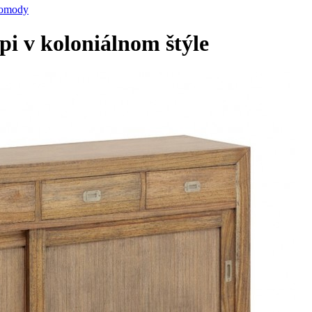
komody
i v koloniálnom štýle