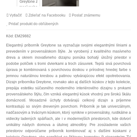
Vytlačiť
Zdieľať na Facebooku
Poslať známemu
Pridať produkt do obľúbených
Kód:
EM29882
Elegantný príborník Greytone sa vyznačuje svojimi elegantnými líniami a
prevedením v provensálskom štýle. Je vyrobený z kvalitného masívneho
dreva a okrem inovatívneho dizajnu ponúka bohatý úložný priestor v
podobe poličiek s tromi dvierkami a troch zásuviek. Teplá sivá povrchová
úprava je kombinovaná s povrchovou doskou v prírodnej hnedej farbe s
jemnou naturálnou kresbou a patinou vytvárajúcou efekt opotrebovania.
Dizajn príborníka Greytone, rovnako ako aj ďalších kúskov z tejto kolekcie,
prepája estetiku súčasného moderného interiérového dizajnu s prvkami
provensálskeho štýlu, čím vzniká elegantný kúsok vhodný pre širokú škálu
domácností. Mosadzné úchyty dotvárajú celkový dizajn a príjemne
kontrastujú so sivým dreveným povrchom. Príborník je tak univerzálnym,
nadčasovým a trvácnym kúskom, ktorý vynikne v provensálsky, rustikálne a
vidiecky ladených spálňach, ale i v modernejších priestoroch, kde dotvorí
unikátny nádych domova a útulnej atmosféry. Pre zosúladenie vašich
priestorov odporúčame príborník kombinovať aj s ďalšími kúskami z