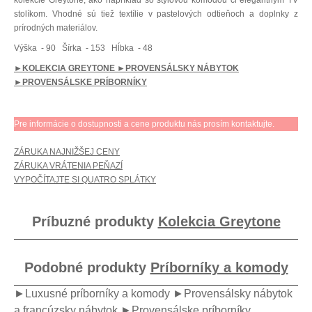
kolekcie Greytone, ako napríklad so štýlovou komodou či elegantným TV
stolíkom. Vhodné sú tiež textílie v pastelových odtieňoch a doplnky z
prírodných materiálov.
Výška
- 90
Šírka
- 153
Hĺbka
- 48
►KOLEKCIA GREYTONE
►PROVENSÁLSKY NÁBYTOK
►PROVENSÁLSKE PRÍBORNÍKY
Pre informácie o dostupnosti a cene produktu nás prosím kontaktujte.
ZÁRUKA NAJNIŽŠEJ CENY
ZÁRUKA VRÁTENIA PEŇAZÍ
VYPOČÍTAJTE SI QUATRO SPLÁTKY
Príbuzné produkty
Kolekcia Greytone
Podobné produkty
Príborníky a komody
►Luxusné príborníky a komody
►Provensálsky nábytok
a francúzsky nábytok
►Provensálske príborníky