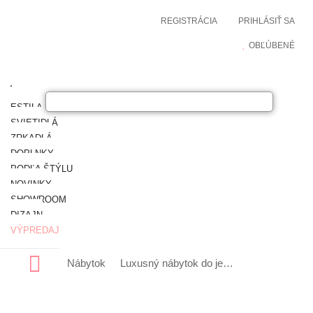
REGISTRÁCIA
PRIHLÁSIŤ SA
OBĽÚBENÉ
ESTILA NÁBYTOK
SVIETIDLÁ
ZRKADLÁ
DOPLNKY
PODĽA ŠTÝLU
NOVINKY
SHOWROOM
DIZAJN
VÝPREDAJ
Nábytok
Luxusný nábytok do jedálne
Luxusné pr