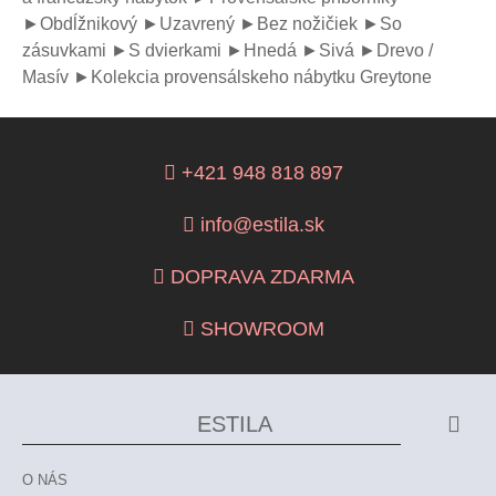
►Obdĺžnikový
►Uzavrený
►Bez nožičiek
►So
zásuvkami
►S dvierkami
►Hnedá
►Sivá
►Drevo /
Masív
►Kolekcia provensálskeho nábytku Greytone
+421 948 818 897
info@estila.sk
DOPRAVA ZDARMA
SHOWROOM
ESTILA
O NÁS