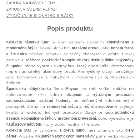
ZÁRUKA NAJNIŽŠEJ CENY
ZÁRUKA VRÁTENIA PEŇAZÍ
VYPOČÍTAJTE SI QUATRO SPLÁTKY
Popis produktu
Kolekcia nábytku Star
koloniálneho a
je dominantným spojením
moderného štýlu
masívne drevo
bohatá farba
. Hlavnú úlohu hrá
. Jeho
a štruktúra
dodáva nábytku jedinečný charakter a vďaka širokej
kompletné zariadenie jedálne, obývačky
ponuke si môžete poskladať
či spálne
, alebo vybrať unikátny kus, ktorý dodá vašej domácnosti
neprehliadnuteľný akcentový prvok. Premyslený dizajn umožňuje
jeho kombinovanie s nábytkom v modernejších aj klasickejších
štýloch.
Španielska nábytkárska firma Moycor
sa teší veľkej obľube na
dizajnom a výrobným procesom
celosvetovom trhu vďaka
zachovávajúcim tradičné hodnoty
so súčasnými zdokonalenými
remeselnú prácu a ručné spracovanie
postupmi. Dôraz na
zvyšuje
autentickú
kvalitu a hodnotu finálnych produktov. Dizajn prináša
esenciu koloniálneho štýlu v modernom prevedení,
čoho výsledkom je
nadčasový nábytok
, ktorý odolá módnym trendom.
Kolekcia Star
z dreva mindi
biely
je vyrobená
, tiež známym ako
céder
luxusných exotických materiálov
. Použitie
patrí medzi kľúčové