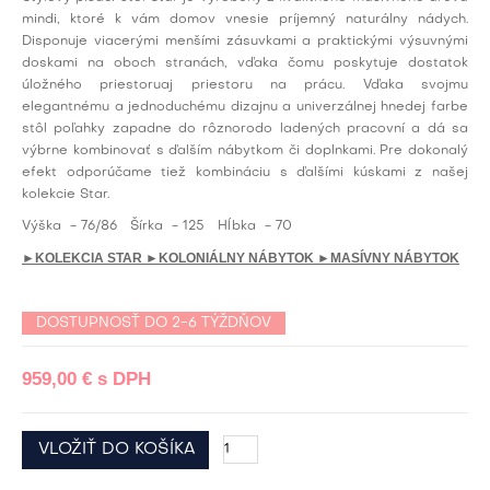
mindi, ktoré k vám domov vnesie príjemný naturálny nádych.
Disponuje viacerými menšími zásuvkami a praktickými výsuvnými
doskami na oboch stranách, vďaka čomu poskytuje dostatok
úložného priestoruaj priestoru na prácu. Vďaka svojmu
elegantnému a jednoduchému dizajnu a univerzálnej hnedej farbe
stôl poľahky zapadne do rôznorodo ladených pracovní a dá sa
výbrne kombinovať s ďalším nábytkom či doplnkami. Pre dokonalý
efekt odporúčame tiež kombináciu s ďalšími kúskami z našej
kolekcie Star.
Výška
- 76/86
Šírka
- 125
Hĺbka
- 70
►KOLEKCIA STAR
►KOLONIÁLNY NÁBYTOK
►MASÍVNY NÁBYTOK
DOSTUPNOSŤ DO 2-6 TÝŽDŇOV
959,00 €
s DPH