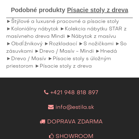
Podobné produkty
Písacie stoly z dreva
►Štýlové a luxusné pracovné a písacie stoly
►Koloniálny nábytok
►Kolekcia nábytku STAR z
masívneho dreva Mindi
►Nábytok z masívu
►Obdĺžnikový
►Rozkladací
►S nožičkami
►So
zásuvkami
►Drevo / Masív - Mindi
►Hnedá
►Drevo / Masív
►Písacie stoly s úložným
priestorom
►Písacie stoly z dreva
+421 948 818 897
info@estila.sk
DOPRAVA ZDARMA
SHOWROOM