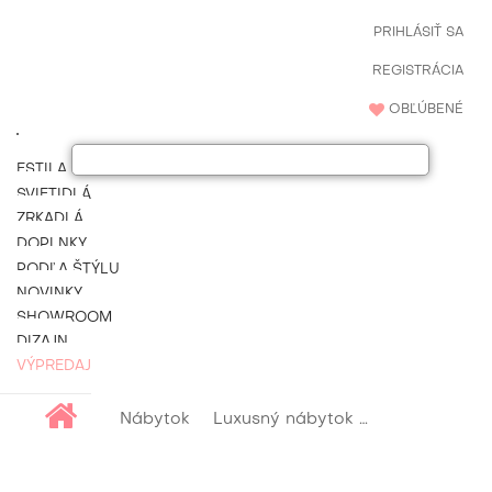
PRIHLÁSIŤ SA
REGISTRÁCIA
OBĽÚBENÉ
ESTILA NÁBYTOK
SVIETIDLÁ
ZRKADLÁ
DOPLNKY
PODĽA ŠTÝLU
NOVINKY
SHOWROOM
DIZAJN
VÝPREDAJ
Nábytok
Luxusný nábytok do kancelárie