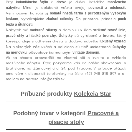
koloniálneho štýlu
drevo
masívneho
črty
a
je dušou každého
nábytku
pevnosti a odolnosti.
. Mindi je obľúbené vďaka svojej
bohatá hnedá farba s prirodzeným vysokým
Výnimočným ho robí aj
leskom
zlatisté odlesky
pocit
, vytvárajúcim
. Do priestoru prinesie
tepla a útulnosti
.
mohutné siluety
striktné rovné línie,
Nábytok má
a dominujú v ňom
pravé uhly a hladké povrchy.
Úchytky
z bronzu,
sú vyrobené
ktorý
luxusný vzhľad
korešponduje s odtieňmi dreva a dodáva nábytku
.
úchytky
Na niektorých zásuvkách a policiach sú tiež umiestnené
na menovku
vintage dojmom
, pôsobiace šarmantným
.
Ak sa chcete presvedčiť na vlastné oči o kvalite a vzhľade
masívneho nábytku Star, pozývame vás do nášho showroomu v
Bratislave, na Zámockej ulici 24, pod hradom. V prípade otázok
sme vám k dispozícii telefonicky na čísle
+421 948 818 897
a e-
mailom na adrese
info@estila.sk
.
Príbuzné produkty
Kolekcia Star
Podobný tovar v kategórií
Pracovné a
písacie stoly