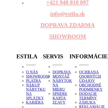
+421 948 818 897
info@estila.sk
DOPRAVA ZDARMA
SHOWROOM
ESTILA
SERVIS
INFORMÁCIE
O NÁS
DOPRAVA
OCHRANA
SHOWROOM
MONTÁŽ
OSOBNÝCH
PLATBA
NÁBYTOK
ÚDAJOV
NÁKUP
NA
OBCHODNÉ
NÁBYTKU
MIERU
PODMIENKY
NA
SPHERE
DODACIE
SPLÁTKY
KARTA
TERMÍNY
KARIÉRA
ZĽAVY
ZÁRUKA
REKLAMÁCIE