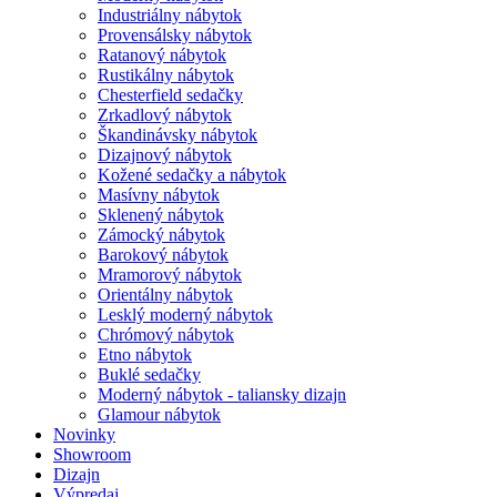
Industriálny nábytok
Provensálsky nábytok
Ratanový nábytok
Rustikálny nábytok
Chesterfield sedačky
Zrkadlový nábytok
Škandinávsky nábytok
Dizajnový nábytok
Kožené sedačky a nábytok
Masívny nábytok
Sklenený nábytok
Zámocký nábytok
Barokový nábytok
Mramorový nábytok
Orientálny nábytok
Lesklý moderný nábytok
Chrómový nábytok
Etno nábytok
Buklé sedačky
Moderný nábytok - taliansky dizajn
Glamour nábytok
Novinky
Showroom
Dizajn
Výpredaj