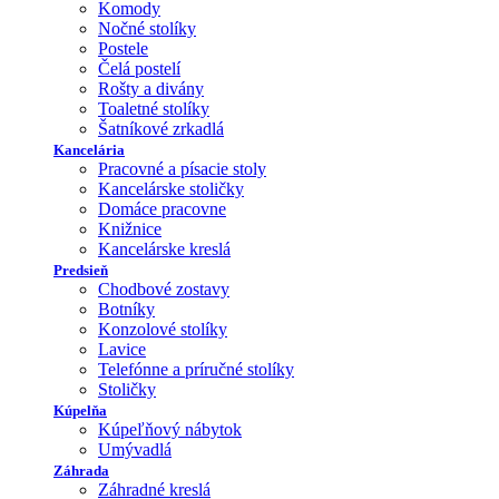
Komody
Nočné stolíky
Postele
Čelá postelí
Rošty a divány
Toaletné stolíky
Šatníkové zrkadlá
Kancelária
Pracovné a písacie stoly
Kancelárske stoličky
Domáce pracovne
Knižnice
Kancelárske kreslá
Predsieň
Chodbové zostavy
Botníky
Konzolové stolíky
Lavice
Telefónne a príručné stolíky
Stoličky
Kúpelňa
Kúpeľňový nábytok
Umývadlá
Záhrada
Záhradné kreslá