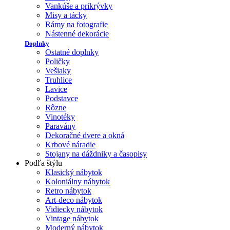
Vankúše a prikrývky
Misy a tácky
Rámy na fotografie
Nástenné dekorácie
Doplnky
Ostatné doplnky
Poličky
Vešiaky
Truhlice
Lavice
Podstavce
Rôzne
Vinotéky
Paravány
Dekoračné dvere a okná
Krbové náradie
Stojany na dáždniky a časopisy
Podľa štýlu
Klasický nábytok
Koloniálny nábytok
Retro nábytok
Art-deco nábytok
Vidiecky nábytok
Vintage nábytok
Moderný nábytok