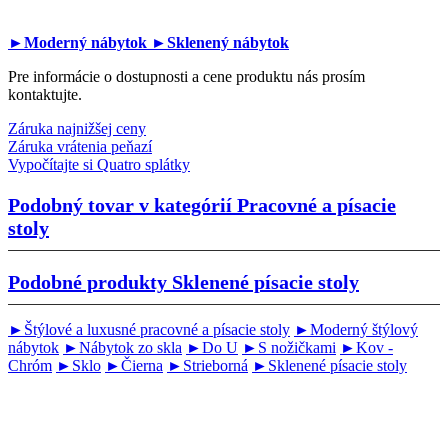
►Moderný nábytok
►Sklenený nábytok
Pre informácie o dostupnosti a cene produktu nás prosím
kontaktujte.
Záruka najnižšej ceny
Záruka vrátenia peňazí
Vypočítajte si Quatro splátky
Podobný tovar v kategórií
Pracovné a písacie
stoly
Podobné produkty
Sklenené písacie stoly
►Štýlové a luxusné pracovné a písacie stoly
►Moderný štýlový
nábytok
►Nábytok zo skla
►Do U
►S nožičkami
►Kov -
Chróm
►Sklo
►Čierna
►Strieborná
►Sklenené písacie stoly