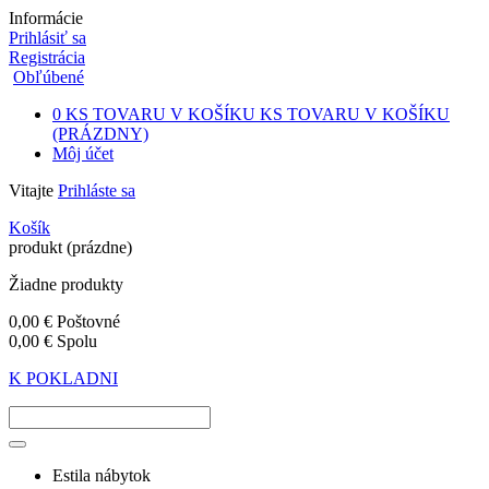
Informácie
Prihlásiť sa
Registrácia
Obľúbené
0
KS TOVARU V KOŠÍKU
KS TOVARU V KOŠÍKU
(PRÁZDNY)
Môj účet
Vitajte
Prihláste sa
Košík
produkt
(prázdne)
Žiadne produkty
0,00 €
Poštovné
0,00 €
Spolu
K POKLADNI
Estila nábytok