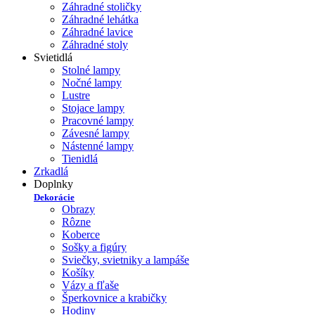
Záhradné stoličky
Záhradné lehátka
Záhradné lavice
Záhradné stoly
Svietidlá
Stolné lampy
Nočné lampy
Lustre
Stojace lampy
Pracovné lampy
Závesné lampy
Nástenné lampy
Tienidlá
Zrkadlá
Doplnky
Dekorácie
Obrazy
Rôzne
Koberce
Sošky a figúry
Sviečky, svietniky a lampáše
Košíky
Vázy a fľaše
Šperkovnice a krabičky
Hodiny