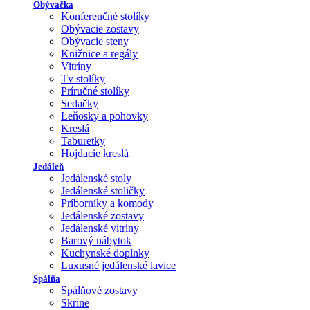
Obývačka
Konferenčné stolíky
Obývacie zostavy
Obývacie steny
Knižnice a regály
Vitríny
Tv stolíky
Príručné stolíky
Sedačky
Leňosky a pohovky
Kreslá
Taburetky
Hojdacie kreslá
Jedáleň
Jedálenské stoly
Jedálenské stoličky
Príborníky a komody
Jedálenské zostavy
Jedálenské vitríny
Barový nábytok
Kuchynské doplnky
Luxusné jedálenské lavice
Spálňa
Spálňové zostavy
Skrine