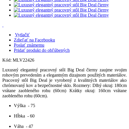
Vytlačiť
Zdieľať na Facebooku
Poslať známemu
Pridať produkt do obľúbených
Kód:
MLV22426
Luxusný elegantný pracovný stôl Big Deal čierny zaujme svojim
rohovým prevedením a elegantným dizajnom použitých materiálov.
Pracovný stôl Big Deal je vyrobený z kvalitných materiálov ako
chrómovaný kov a bezpečnostné sklo. Rozmery: Dlhý okraj: 180cm
vrátane zaobleného rohu (60cm) Krátky okraj: 160cm vrátane
zaobleného rohu (60cm).
Výška
- 75
Hĺbka
- 60
Váha
- 47