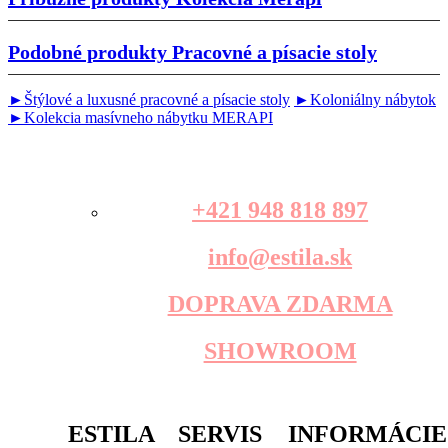
Podobné produkty
Pracovné a písacie stoly
►Štýlové a luxusné pracovné a písacie stoly
►Koloniálny nábytok
►Kolekcia masívneho nábytku MERAPI
+421 948 818 897
info@estila.sk
DOPRAVA ZDARMA
SHOWROOM
ESTILA
SERVIS
INFORMÁCIE