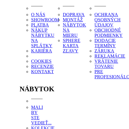
O NÁS
DOPRAVA
OCHRANA
SHOWROOM
MONTÁŽ
OSOBNÝCH
PLATBA
NÁBYTOK
ÚDAJOV
NÁKUP
NA
OBCHODNÉ
NÁBYTKU
MIERU
PODMIENKY
NA
SPHERE
DODACIE
SPLÁTKY
KARTA
TERMÍNY
KARIÉRA
ZĽAVY
ZÁRUKA
REKLAMÁCIE
COOKIES
VRÁTENIE
RECENZIE
TOVARU
KONTAKT
PRE
PROFESIONÁL
NÁBYTOK
MALI
BY
STE
VEDIEŤ...
KOLEKCIE