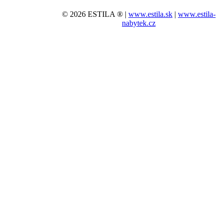
© 2026 ESTILA ® |
www.estila.sk
|
www.estila-
nabytek.cz