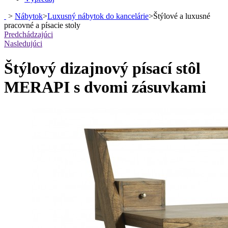
>
Nábytok
>
Luxusný nábytok do kancelárie
>
Štýlové a luxusné
pracovné a písacie stoly
Predchádzajúci
Nasledujúci
Štýlový dizajnový písací stôl
MERAPI s dvomi zásuvkami