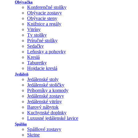
Obývačka
Konferenčné stolíky
Obývacie zostavy
Obývacie steny
Knižnice a regály
Vitríny
Tv stolíky
Príručné stolíky
Sedačky
Leňosky a pohovky
Kreslá
Taburetky
Hojdacie kreslá
Jedáleň
Jedálenské stoly
Jedálenské stoličky
Príborníky a komody
Jedálenské zostavy
Jedálenské vitríny
Barový nábytok
Kuchynské doplnky
Luxusné jedálenské lavice
Spálňa
Spálňové zostavy
Skrine