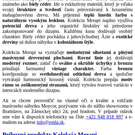
známeho ako
biely céder
. Ide o exkluzívny materiál, ktorý je vďaka
svojej
štruktúre a tvrdosti
často prirovnávaný k luxusnému
mahagónovému drevu. Má príjemnú
teplú hnedú farbu s
naturálnym vysokým lesklom
. Kolekcia Merapi naplno využíva
potenciál dreva
a jeho organické štruktúry sú prirodzene
zakomponované do dizajnu. Každému kusu dodávajú osobitý
charakter. Biely céder pochádza z juhovýchodnej Ázie a
exotické
dreviny
sú dušou nábytku v
koloniálnom štýle
.
Kolekcia Merapi sa vyznačuje
mohutnými siluetami a plnými
masívnymi drevenými plochami
.
Rovné línie
jej dodávajú
moderný rozmer
, zatiaľ čo
oválne a okrúhle úchytky z bronzu
prinášajú šarmantný
vintage charakter.
Farba
bronzu
korešponduje so
svetlohnedými odtieňmi dreva
a spoločne
vytvárajú harmonický luxusný vizuál. Kolekciu prepája
motív
rámu so zošikmenými stranami,
ktorý vytvára tvarovú variáciu v
intenciách moderného dizajnu.
Ak sa chcete presvedčiť na vlastné oči o kvalite a vzhľade
masívneho nábytku Moycor, pozývame vás do nášho showroomu v
Bratislave, na Zámockej ulici 24, pod hradom. V prípade otázok
sme vám k dispozícii telefonicky na čísle
+421 948 818 897
a e-
mailom na adrese
info@estila.sk
.
Príbuzné produkty
Kolekcia Merapi