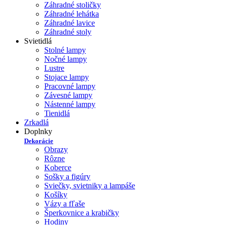
Záhradné stoličky
Záhradné lehátka
Záhradné lavice
Záhradné stoly
Svietidlá
Stolné lampy
Nočné lampy
Lustre
Stojace lampy
Pracovné lampy
Závesné lampy
Nástenné lampy
Tienidlá
Zrkadlá
Doplnky
Dekorácie
Obrazy
Rôzne
Koberce
Sošky a figúry
Sviečky, svietniky a lampáše
Košíky
Vázy a fľaše
Šperkovnice a krabičky
Hodiny