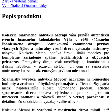
Záruka vrátenia peňazí
Vypočítajte si Quatro splátky
Popis produktu
Kolekcia masívneho nábytku Merapi
vám prináša
autentickú
esenciu luxusného koloniálneho štýlu v réžii súčasného
španielskeho dizajnu
. Sofistikovaná
kombinácia prvkov
viacerých štýlov a naturálny vizuál dreva
vytvárajú
nadčasový
nábytok. Kolekcia Merapi ponúka širokú škálu modelov pre
kompletné zariadenie spálne, jedálenských a obývacích
priestorov
. Premyslený dizajn však umožňuje aj kombináciu s
ďalším nábytkom v rôznych štýloch, pri čom sa samostatne
umiestnený kus stane
akcentovým prvkom miestnosti.
Španielsky výrobca nábytku Moycor
nadväzuje na
remeselné
hodnoty a zručnosť nábytkárskych majstrov
. Tieto zložky patria
medzi najdôležitejšie súčasti výrobného procesu.
Ručné
spracovanie dreva
dodáva výslednému produktu
pridanú
umeleckú hodnotu
a zároveň svedčí o
veľkej pozornosti k
detailom
, čo sa odráža na vysokej kvalite nábytku.
Kolekcia Merapi je vyrobená z
masívneho dreva mindi
, tiež