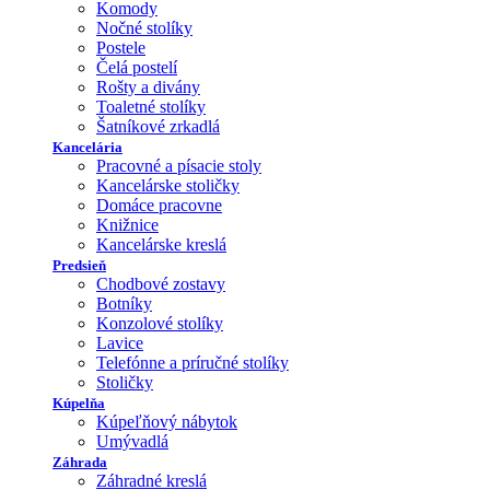
Komody
Nočné stolíky
Postele
Čelá postelí
Rošty a divány
Toaletné stolíky
Šatníkové zrkadlá
Kancelária
Pracovné a písacie stoly
Kancelárske stoličky
Domáce pracovne
Knižnice
Kancelárske kreslá
Predsieň
Chodbové zostavy
Botníky
Konzolové stolíky
Lavice
Telefónne a príručné stolíky
Stoličky
Kúpelňa
Kúpeľňový nábytok
Umývadlá
Záhrada
Záhradné kreslá