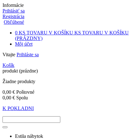
Informácie
Prihlásiť sa
Registrácia
Obľúbené
0
KS TOVARU V KOŠÍKU
KS TOVARU V KOŠÍKU
(PRÁZDNY)
Môj účet
Vitajte
Prihláste sa
Košík
produkt
(prázdne)
Žiadne produkty
0,00 €
Poštovné
0,00 €
Spolu
K POKLADNI
Estila nábytok