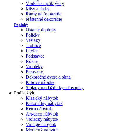
Vankúše a prikrývky
Misy a tácky
Rámy na fotografie
Nástenné dekorácie
Doplnky
Ostatné doplnky
Poličky
Vešiaky
Truhlice
Lavice
Podstavce
Rôzne
Vinotéky
Paravány
Dekoračné dvere a okná
Krbové náradie
Stojany na dáždniky a časopisy
Podľa štýlu
Klasický nábytok
Koloniálny nábytok
Retro nábytok
Art-deco nábytok
Vidiecky nábytok
Vintage nábytok
Moderný nábytok