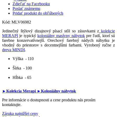
Zdieľať na Facebooku
Poslať známemu
Pridať produkt do obľúbených
Kód:
MLV06982
Jedinečný štýlový dizajnový písací stôl so zásuvkami z
kolekcie
MERAPI
je typický
koloniálny masívny nábytok
pre ľudí, ktorí sú
farebne konzervatívnejší. Orechový farebný nádych nábytku je
vhodný do priestorov s decentnejšími farbami. Vyrobený ručne z
dreva MINDI
.
Výška
- 110
Šírka
- 100
Hĺbka
- 65
►Kolekcia Merapi
►Koloniálny nábytok
Pre informácie o dostupnosti a cene produktu nás prosím
kontaktujte.
Záruka najnižšej ceny