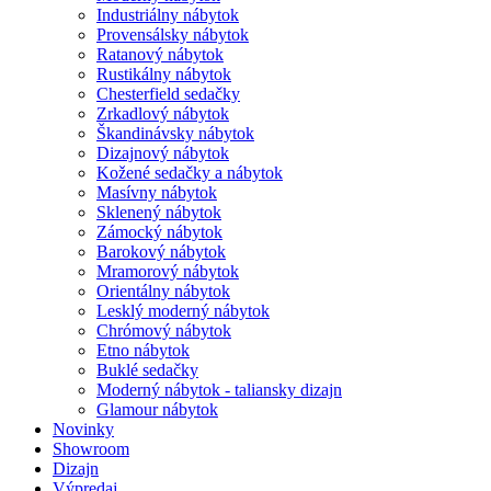
Industriálny nábytok
Provensálsky nábytok
Ratanový nábytok
Rustikálny nábytok
Chesterfield sedačky
Zrkadlový nábytok
Škandinávsky nábytok
Dizajnový nábytok
Kožené sedačky a nábytok
Masívny nábytok
Sklenený nábytok
Zámocký nábytok
Barokový nábytok
Mramorový nábytok
Orientálny nábytok
Lesklý moderný nábytok
Chrómový nábytok
Etno nábytok
Buklé sedačky
Moderný nábytok - taliansky dizajn
Glamour nábytok
Novinky
Showroom
Dizajn
Výpredaj